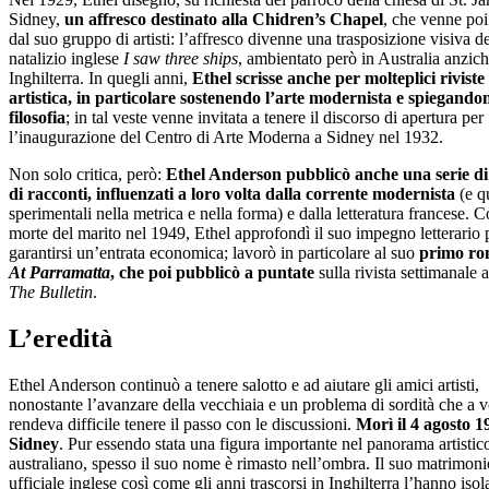
Sidney,
un affresco destinato alla Chidren’s Chapel
, che venne poi
dal suo gruppo di artisti: l’affresco divenne una trasposizione visiva d
natalizio inglese
I saw three ships
, ambientato però in Australia anzich
Inghilterra. In quegli anni,
Ethel scrisse anche per molteplici riviste 
artistica, in particolare sostenendo l’arte modernista e spiegandon
filosofia
; in tal veste venne invitata a tenere il discorso di apertura per
l’inaugurazione del Centro di Arte Moderna a Sidney nel 1932.
Non solo critica, però:
Ethel Anderson pubblicò anche una serie di 
di racconti, influenzati a loro volta dalla corrente modernista
(e q
sperimentali nella metrica e nella forma) e dalla letteratura francese. C
morte del marito nel 1949, Ethel approfondì il suo impegno letterario 
garantirsi un’entrata economica; lavorò in particolare al suo
primo ro
At Parramatta
, che poi pubblicò a puntate
sulla rivista settimanale 
The Bulletin
.
L’eredità
Ethel Anderson continuò a tenere salotto e ad aiutare gli amici artisti,
nonostante l’avanzare della vecchiaia e un problema di sordità che a vo
rendeva difficile tenere il passo con le discussioni.
Morì il 4 agosto 1
Sidney
. Pur essendo stata una figura importante nel panorama artistic
australiano, spesso il suo nome è rimasto nell’ombra. Il suo matrimon
ufficiale inglese così come gli anni trascorsi in Inghilterra l’hanno isol