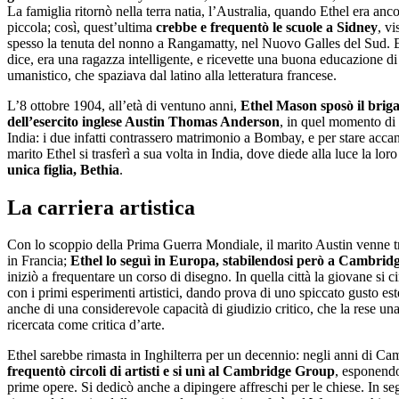
La famiglia ritornò nella terra natia, l’Australia, quando Ethel era anc
piccola; così, quest’ultima
crebbe e frequentò le scuole a Sidney
, vi
spesso la tenuta del nonno a Rangamatty, nel Nuovo Galles del Sud. E
dice, era una ragazza intelligente, e ricevette una buona educazione d
umanistico, che spaziava dal latino alla letteratura francese.
L’8 ottobre 1904, all’età di ventuno anni,
Ethel Mason sposò il brig
dell’esercito inglese Austin Thomas Anderson
, in quel momento di 
India: i due infatti contrassero matrimonio a Bombay, e per stare accan
marito Ethel si trasferì a sua volta in India, dove diede alla luce la lor
unica figlia, Bethia
.
La carriera artistica
Con lo scoppio della Prima Guerra Mondiale, il marito Austin venne tr
in Francia;
Ethel lo seguì in Europa, stabilendosi però a Cambrid
iniziò a frequentare un corso di disegno. In quella città la giovane si 
con i primi esperimenti artistici, dando prova di uno spiccato gusto est
anche di una considerevole capacità di giudizio critico, che la rese una
ricercata come critica d’arte.
Ethel sarebbe rimasta in Inghilterra per un decennio: negli anni di Ca
frequentò circoli di artisti e si unì al Cambridge Group
, esponendo
prime opere. Si dedicò anche a dipingere affreschi per le chiese. In seg