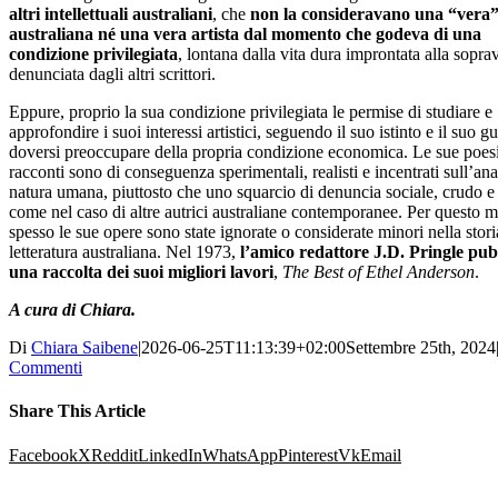
altri intellettuali australiani
, che
non la consideravano una “vera
australiana né una vera artista dal momento che godeva di una
condizione privilegiata
, lontana dalla vita dura improntata alla sopr
denunciata dagli altri scrittori.
Eppure, proprio la sua condizione privilegiata le permise di studiare e
approfondire i suoi interessi artistici, seguendo il suo istinto e il suo g
doversi preoccupare della propria condizione economica. Le sue poesi
racconti sono di conseguenza sperimentali, realisti e incentrati sull’anal
natura umana, piuttosto che uno squarcio di denuncia sociale, crudo e 
come nel caso di altre autrici australiane contemporanee. Per questo m
spesso le sue opere sono state ignorate o considerate minori nella stori
letteratura australiana. Nel 1973,
l’amico redattore J.D. Pringle pub
una raccolta dei suoi migliori lavori
,
The Best of Ethel Anderson
.
A cura di Chiara.
Di
Chiara Saibene
|
2026-06-25T11:13:39+02:00
Settembre 25th, 2024
Commenti
Share This Article
Facebook
X
Reddit
LinkedIn
WhatsApp
Pinterest
Vk
Email