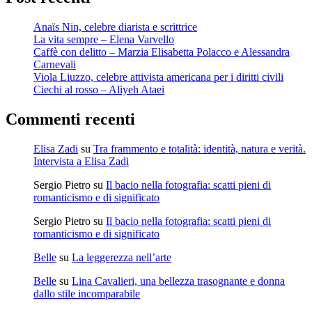
Anaïs Nin, celebre diarista e scrittrice
La vita sempre – Elena Varvello
Caffè con delitto – Marzia Elisabetta Polacco e Alessandra
Carnevali
Viola Liuzzo, celebre attivista americana per i diritti civili
Ciechi al rosso – Aliyeh Ataei
Commenti recenti
Elisa Zadi
su
Tra frammento e totalità: identità, natura e verità.
Intervista a Elisa Zadi
Sergio Pietro
su
Il bacio nella fotografia: scatti pieni di
romanticismo e di significato
Sergio Pietro
su
Il bacio nella fotografia: scatti pieni di
romanticismo e di significato
Belle
su
La leggerezza nell’arte
Belle
su
Lina Cavalieri, una bellezza trasognante e donna
dallo stile incomparabile