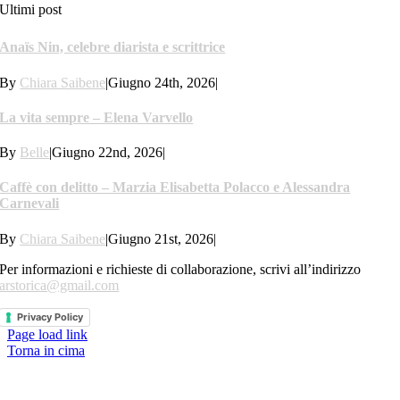
Ultimi post
Anaïs Nin, celebre diarista e scrittrice
By
Chiara Saibene
|
Giugno 24th, 2026
|
La vita sempre – Elena Varvello
By
Belle
|
Giugno 22nd, 2026
|
Caffè con delitto – Marzia Elisabetta Polacco e Alessandra
Carnevali
By
Chiara Saibene
|
Giugno 21st, 2026
|
Per informazioni e richieste di collaborazione, scrivi all’indirizzo
arstorica@gmail.com
Privacy Policy
Page load link
Torna in cima