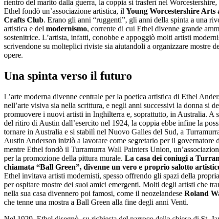
rientro del marito dalla guerra, la coppia si trasferì nel Worcestershire
Ethel fondò un’associazione artistica, il
Young Worcestershire Arts
Crafts Club
. Erano gli anni “ruggenti”, gli anni della spinta a una ri
artistica e del
modernismo
, corrente di cui Ethel divenne grande ammi
sostenitrice. L’artista, infatti, conobbe e appoggiò molti artisti modernis
scrivendone su molteplici riviste sia aiutandoli a organizzare mostre de
opere.
Una spinta verso il futuro
L’arte moderna divenne centrale per la poetica artistica di Ethel Ander
nell’arte visiva sia nella scrittura, e negli anni successivi la donna si d
promuovere i nuovi artisti in Inghilterra e, soprattutto, in Australia. A 
del ritiro di Austin dall’esercito nel 1924, la coppia ebbe infine la possi
tornare in Australia e si stabilì nel Nuovo Galles del Sud, a Turramurra
Austin Anderson iniziò a lavorare come segretario per il governatore di
mentre Ethel fondò il Turramurra Wall Painters Union, un’associazione
per la promozione della pittura murale.
La casa dei coniugi a Turra
chiamata “Ball Green”, divenne un vero e proprio salotto artistic
Ethel invitava artisti modernisti, spesso offrendo gli spazi della propr
per ospitare mostre dei suoi amici emergenti. Molti degli artisti che tr
nella sua casa divennero poi famosi, come il neozelandese
Roland Wa
che tenne una mostra a Ball Green alla fine degli anni Venti.
Nel 1929, Ethel disegnò, su richiesta del parroco della chiesa di St. J