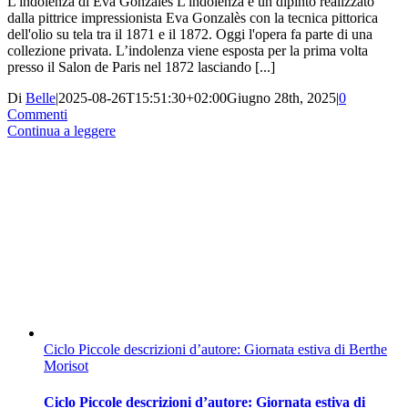
L'indolenza di Eva Gonzalès L'indolenza è un dipinto realizzato
dalla pittrice impressionista Eva Gonzalès con la tecnica pittorica
dell'olio su tela tra il 1871 e il 1872. Oggi l'opera fa parte di una
collezione privata. L’indolenza viene esposta per la prima volta
presso il Salon de Paris nel 1872 lasciando [...]
Di
Belle
|
2025-08-26T15:51:30+02:00
Giugno 28th, 2025
|
0
Commenti
Continua a leggere
Ciclo Piccole descrizioni d’autore: Giornata estiva di Berthe
Morisot
Ciclo Piccole descrizioni d’autore: Giornata estiva di