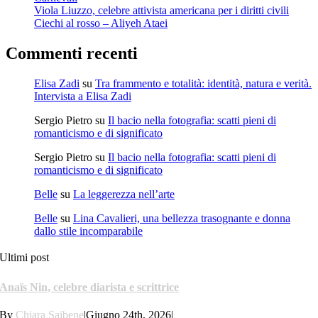
Viola Liuzzo, celebre attivista americana per i diritti civili
Ciechi al rosso – Aliyeh Ataei
Commenti recenti
Elisa Zadi
su
Tra frammento e totalità: identità, natura e verità.
Intervista a Elisa Zadi
Sergio Pietro
su
Il bacio nella fotografia: scatti pieni di
romanticismo e di significato
Sergio Pietro
su
Il bacio nella fotografia: scatti pieni di
romanticismo e di significato
Belle
su
La leggerezza nell’arte
Belle
su
Lina Cavalieri, una bellezza trasognante e donna
dallo stile incomparabile
Ultimi post
Anaïs Nin, celebre diarista e scrittrice
By
Chiara Saibene
|
Giugno 24th, 2026
|