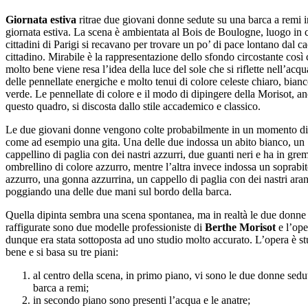
Giornata estiva
ritrae due giovani donne sedute su una barca a remi 
giornata estiva. La scena è ambientata al Bois de Boulogne, luogo in c
cittadini di Parigi si recavano per trovare un po’ di pace lontano dal c
cittadino. Mirabile è la rappresentazione dello sfondo circostante cos
molto bene viene resa l’idea della luce del sole che si riflette nell’acqu
delle pennellate energiche e molto tenui di colore celeste chiaro, bianc
verde. Le pennellate di colore e il modo di dipingere della Morisot, an
questo quadro, si discosta dallo stile accademico e classico.
Le due giovani donne vengono colte probabilmente in un momento di
come ad esempio una gita. Una delle due indossa un abito bianco, un
cappellino di paglia con dei nastri azzurri, due guanti neri e ha in gr
ombrellino di colore azzurro, mentre l’altra invece indossa un soprabi
azzurro, una gonna azzurrina, un cappello di paglia con dei nastri ara
poggiando una delle due mani sul bordo della barca.
Quella dipinta sembra una scena spontanea, ma in realtà le due donne
raffigurate sono due modelle professioniste di
Berthe Morisot
e l’ope
dunque era stata sottoposta ad uno studio molto accurato. L’opera è st
bene e si basa su tre piani:
al centro della scena, in primo piano, vi sono le due donne sedut
barca a remi;
in secondo piano sono presenti l’acqua e le anatre;