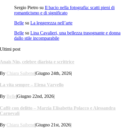
Sergio Pietro
su
Il bacio nella fotografia: scatti pieni di
romanticismo e di significato
Belle
su
La leggerezza nell’arte
Belle
su
Lina Cavalieri, una bellezza trasognante e donna
dallo stile incomparabile
Ultimi post
Anaïs Nin, celebre diarista e scrittrice
By
Chiara Saibene
|
Giugno 24th, 2026
|
La vita sempre – Elena Varvello
By
Belle
|
Giugno 22nd, 2026
|
Caffè con delitto – Marzia Elisabetta Polacco e Alessandra
Carnevali
By
Chiara Saibene
|
Giugno 21st, 2026
|