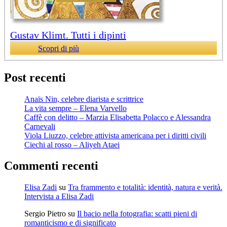
Gustav Klimt. Tutti i dipinti
Scopri di più
Post recenti
Anaïs Nin, celebre diarista e scrittrice
La vita sempre – Elena Varvello
Caffè con delitto – Marzia Elisabetta Polacco e Alessandra
Carnevali
Viola Liuzzo, celebre attivista americana per i diritti civili
Ciechi al rosso – Aliyeh Ataei
Commenti recenti
Elisa Zadi
su
Tra frammento e totalità: identità, natura e verità.
Intervista a Elisa Zadi
Sergio Pietro
su
Il bacio nella fotografia: scatti pieni di
romanticismo e di significato