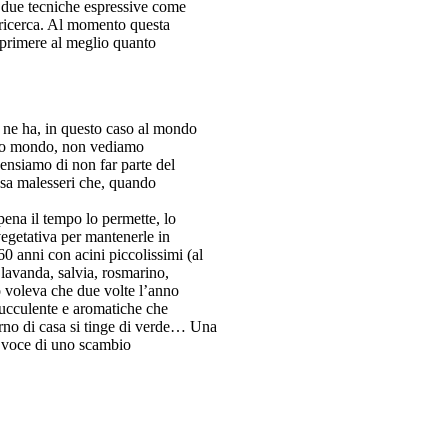
 due tecniche espressive come
e ricerca. Al momento questa
esprimere al meglio quanto
 ne ha, in questo caso al mondo
esso mondo, non vediamo
pensiamo di non far parte del
usa malesseri che, quando
ena il tempo lo permette, lo
vegetativa per mantenerle in
60 anni con acini piccolissimi (al
 lavanda, salvia, rosmarino,
o voleva che due volte l’anno
succulente e aromatiche che
rno di casa si tinge di verde… Una
: voce di uno scambio