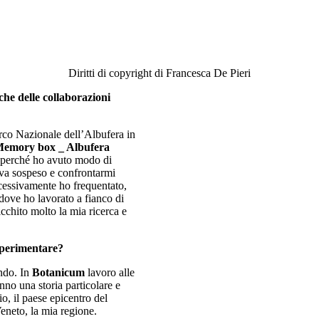
Diritti di copyright di Francesca De Pieri
che delle collaborazioni
arco Nazionale dell’Albufera in
Memory box _ Albufera
a perché ho avuto modo di
ava sospeso e confrontarmi
ccessivamente ho frequentato,
 dove ho lavorato a fianco di
chito molto la mia ricerca e
 sperimentare?
ando. In
Botanicum
lavoro alle
anno una storia particolare e
, il paese epicentro del
eneto, la mia regione.