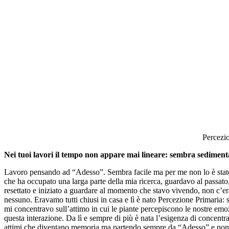
Percezio
Nei tuoi lavori il tempo non appare mai lineare: sembra sedimentar
Lavoro pensando ad “Adesso”. Sembra facile ma per me non lo è sta
che ha occupato una larga parte della mia ricerca, guardavo al passato
resettato e iniziato a guardare al momento che stavo vivendo, non c’era 
nessuno. Eravamo tutti chiusi in casa e lì è nato Percezione Primaria: 
mi concentravo sull’attimo in cui le piante percepiscono le nostre em
questa interazione. Da lì e sempre di più è nata l’esigenza di concentra
attimi che diventano memoria ma partendo sempre da “Adesso” e non p