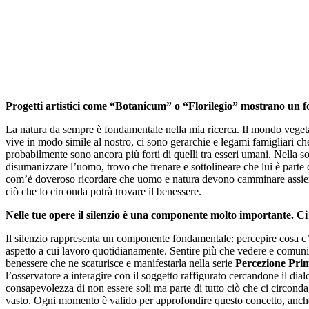
Progetti artistici come “Botanicum” o “Florilegio” mostrano un f
La natura da sempre è fondamentale nella mia ricerca. Il mondo veget
vive in modo simile al nostro, ci sono gerarchie e legami famigliari che,
probabilmente sono ancora più forti di quelli tra esseri umani. Nella so
disumanizzare l’uomo, trovo che frenare e sottolineare che lui è parte 
com’è doveroso ricordare che uomo e natura devono camminare assiem
ciò che lo circonda potrà trovare il benessere.
Nelle tue opere il silenzio è una componente molto importante. Ci
Il silenzio rappresenta un componente fondamentale: percepire cosa c’
aspetto a cui lavoro quotidianamente. Sentire più che vedere e comuni
benessere che ne scaturisce e manifestarla nella serie
Percezione Pri
l’osservatore a interagire con il soggetto raffigurato cercandone il dialo
consapevolezza di non essere soli ma parte di tutto ciò che ci circon
vasto. Ogni momento è valido per approfondire questo concetto, anche 