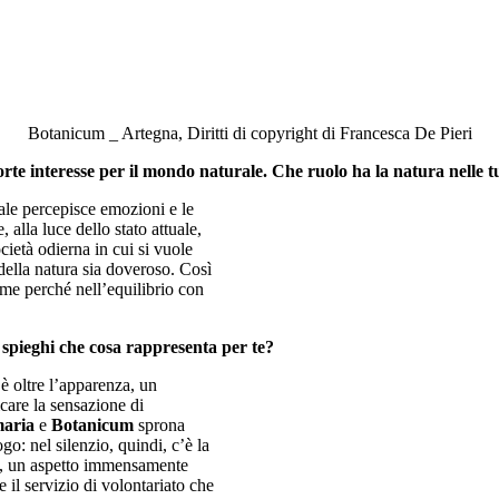
Botanicum _ Artegna, Diritti di copyright di Francesca De Pieri
orte interesse per il mondo
naturale. Che ruolo ha la natura nelle 
ale percepisce emozioni e le
 alla luce dello stato attuale,
cietà odierna in cui si vuole
della natura sia doveroso. Così
e perché nell’equilibrio con
 spieghi che cosa rappresenta per te?
è oltre l’apparenza, un
care la sensazione di
maria
e
Botanicum
sprona
go: nel silenzio, quindi, c’è la
da, un aspetto immensamente
il servizio di volontariato che