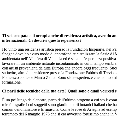
Ti sei occupata e ti occupi anche di residenza artistica, avendo an
internazionali. Ci descrivi questa esperienza?
Ho vinto una residenza artistica presso la Fundacion Inspirarte, nel P
Spagna dove ho avuto modo di approfondire e realizzare la
Serie di 
ambientata nell’Albufera di Valencia ed è stata un’esperienza positiv
lavorare in un ambiente naturale incontaminato in cui il tempo sembr
con artisti provenienti da tutta Europa che ancora oggi frequento. Su
su invito, altre due residenze presso la Fondazione Fabbris di Treviso
Francesco Jodice e Marco Zanta. Sono state esperienze che hanno arric
formazione.
Ci parli delle tecniche della tua arte? Quali sono e quali vorresti
È un po’ lungo da elencare, parto dall’ultimo progetto a cui sto lavor
mie fotografie i cui soggetti sono giardini e orti botanici italiani che h
comun denominatore è la rinascita. Come le rose di Artegna ad esempio
terremoto del 6 maggio 1976 che si era avvertito fortissimo anche in V