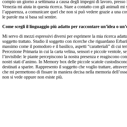
compio un giorno a settimana a causa degli impegni di lavoro, presso i
Venezia mi aiuta in questa ricerca. Stare a contatto con gli animali mi 
l’apparenza, a comunicare quel che non si può vedere grazie a una cos
le parole ma si basa sul sentire.
Come scegli il linguaggio più adatto per raccontare un’idea o un
Mi servo di mezzi espressivi diversi per esprimere la mia ricerca adatt
soggetto trattato. Studio il soggetto con ricerche che riguardano Erbari
massimo come il pomodoro e il basilico, aspetti “caratteriali” di cui ten
Percezione Primaria in cui la carta velina, sensori e piccole ventole, s
l’invisibile: le piante percepiscono la nostra presenza e reagiscono co
nostri stati d’animo. In Memory box delle piccole scatole custodisco
destinati a sparire. Rappresento il soggetto che voglio trattare, attrave
che mi permettono di fissare in maniera decisa nella memoria dell’osse
non si vede oppure non esiste più.