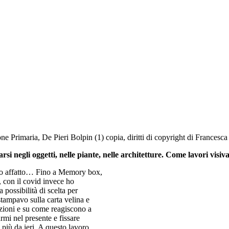
ne Primaria, De Pieri Bolpin (1) copia, diritti di copyright di Francesca
si negli oggetti, nelle piante,
nelle architetture. Come lavori visi
to affatto… Fino a Memory box,
, con il covid invece ho
possibilità di scelta per
stampavo sulla carta velina e
ozioni e su come reagiscono a
rmi nel presente e fissare
iù da ieri. A questo lavoro