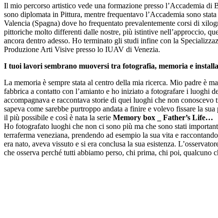
Il mio percorso artistico vede una formazione presso l’Accademia di B
sono diplomata in Pittura, mentre frequentavo l’Accademia sono stat
Valencia (Spagna) dove ho frequentato prevalentemente corsi di xilogra
pittoriche molto differenti dalle nostre, più istintive nell’approccio, q
ancora dentro adesso. Ho terminato gli studi infine con la Specializza
Produzione Arti Visive presso lo IUAV di Venezia.
I tuoi lavori sembrano muoversi tra fotografia, memoria e instal
La memoria è sempre stata al centro della mia ricerca. Mio padre è ma
fabbrica a contatto con l’amianto e ho iniziato a fotografare i luoghi 
accompagnava e raccontava storie di quei luoghi che non conoscevo tra 
sapeva come sarebbe purtroppo andata a finire e volevo fissare la su
il più possibile e così è nata la serie
Memory box _ Father’s Life…
Ho fotografato luoghi che non ci sono più ma che sono stati important
terraferma veneziana, prendendo ad esempio la sua vita e raccontandola
era nato, aveva vissuto e si era conclusa la sua esistenza. L’osservator
che osserva perché tutti abbiamo perso, chi prima, chi poi, qualcuno ch