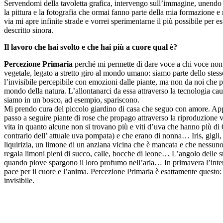
Servendomi della tavoletta grafica, intervengo sull’immagine, unendo
la pittura e la fotografia che ormai fanno parte della mia formazione 
via mi apre infinite strade e vorrei sperimentarne il più possibile per 
descritto sinora.
Il lavoro che hai svolto e che hai più a cuore qual è?
Percezione Primaria
perché mi permette di dare voce a chi voce non
vegetale, legato a stretto giro al mondo umano: siamo parte dello st
l’invisibile percepibile con emozioni dalle piante, ma non da noi che 
mondo della natura. L’allontanarci da essa attraverso la tecnologia ca
siamo in un bosco, ad esempio, spariscono.
Mi prendo cura del piccolo giardino di casa che seguo con amore. App
passo a seguire piante di rose che propago attraverso la riproduzione 
vita in quanto alcune non si trovano più e viti d’uva che hanno più di 
contrario dell’ attuale uva pompata) e che erano di nonna… Iris, gigli,
liquirizia, un limone di un anziana vicina che è mancata e che nessun
regala limoni pieni di succo, calle, bocche di leone… L’angolo delle 
quando piove spargono il loro profumo nell’aria… In primavera l’inte
pace per il cuore e l’anima. Percezione Primaria è esattamente questo
invisibile.