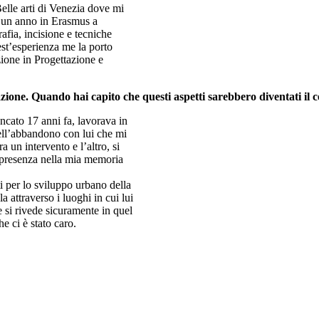
elle arti di Venezia dove mi
a un anno in Erasmus a
fia, incisione e tecniche
uest’esperienza me la porto
zione in Progettazione e
lazione. Quando hai capito che
questi aspetti sarebbero diventati il 
ncato 17 anni fa, lavorava in
dell’abbandono con lui che mi
un intervento e l’altro, si
a presenza nella mia memoria
i per lo sviluppo urbano della
 attraverso i luoghi in cui lui
e si rivede sicuramente in quel
e ci è stato caro.