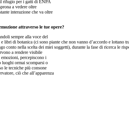
l rifugio per i gatti di ENPA
sprona a vedere oltre
tante interazione che va oltre
’emozione attraverso le tue
opere?
andoli sempre alla voce del
 e libri di botanica (ci sono piante che non vanno d’accordo e lottano tra 
go conto nella scelta dei miei soggetti), durante la fase di ricerca le ri
ervono a rendere visibile
n emozioni, percepiscono i
no luoghi ormai scomparsi o
rso le tecniche più consone
rvatore, ciò che all’apparenza