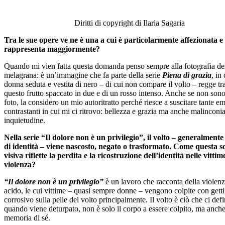
Diritti di copyright di Ilaria Sagaria
Tra le sue opere ve ne è una a cui è particolarmente affezionata e 
rappresenta maggiormente?
Quando mi vien fatta questa domanda penso sempre alla fotografia de
melagrana: è un’immagine che fa parte della serie
Piena di grazia
, in
donna seduta e vestita di nero – di cui non compare il volto – regge tr
questo frutto spaccato in due e di un rosso intenso. Anche se non sono
foto, la considero un mio autoritratto perché riesce a suscitare tante e
contrastanti in cui mi ci ritrovo: bellezza e grazia ma anche malinconia
inquietudine.
Nella serie “Il dolore non è un privilegio”, il volto – generalment
di identità – viene nascosto, negato o trasformato. Come questa sc
visiva riflette la perdita e la ricostruzione dell’identità nelle vittim
violenza?
“Il dolore non è un privilegio”
è un lavoro che racconta della violenz
acido, le cui vittime – quasi sempre donne – vengono colpite con getti
corrosivo sulla pelle del volto principalmente. Il volto è ciò che ci defi
quando viene deturpato, non è solo il corpo a essere colpito, ma anche
memoria di sé.