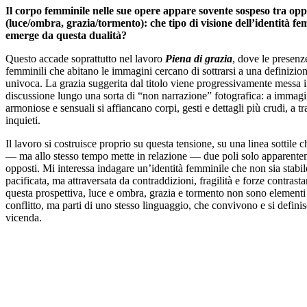
Il corpo femminile nelle sue opere appare sovente sospeso tra opp
(luce/ombra, grazia/tormento): che tipo di visione dell’identità fe
emerge da questa dualità?
Questo accade soprattutto nel lavoro
Piena di grazia
, dove le presenz
femminili che abitano le immagini cercano di sottrarsi a una definizio
univoca. La grazia suggerita dal titolo viene progressivamente messa 
discussione lungo una sorta di “non narrazione” fotografica: a immagi
armoniose e sensuali si affiancano corpi, gesti e dettagli più crudi, a tra
inquieti.
Il lavoro si costruisce proprio su questa tensione, su una linea sottile 
— ma allo stesso tempo mette in relazione — due poli solo apparent
opposti. Mi interessa indagare un’identità femminile che non sia stabil
pacificata, ma attraversata da contraddizioni, fragilità e forze contrastan
questa prospettiva, luce e ombra, grazia e tormento non sono elementi
conflitto, ma parti di uno stesso linguaggio, che convivono e si defini
vicenda.