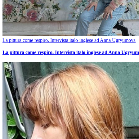
La pittura come respiro. Intervista italo-inglese ad Anna Ugryumova
La pittura come respiro. Intervista italo-inglese ad Anna Ugryu