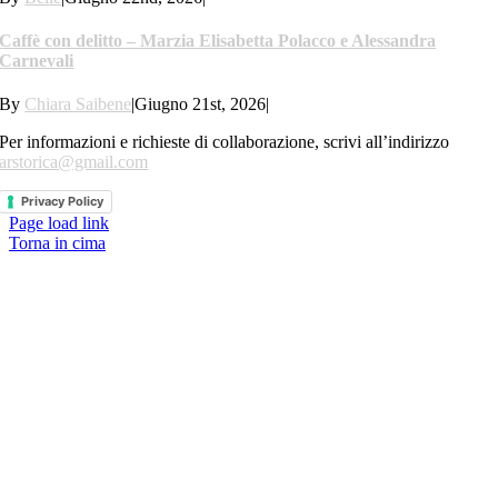
Caffè con delitto – Marzia Elisabetta Polacco e Alessandra
Carnevali
By
Chiara Saibene
|
Giugno 21st, 2026
|
Per informazioni e richieste di collaborazione, scrivi all’indirizzo
arstorica@gmail.com
Privacy Policy
Page load link
Torna in cima