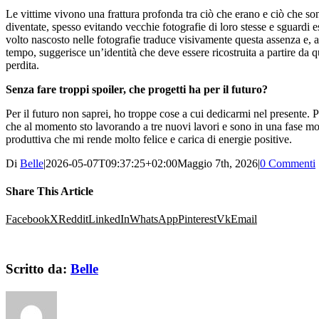
Le vittime vivono una frattura profonda tra ciò che erano e ciò che so
diventate, spesso evitando vecchie fotografie di loro stesse e sguardi es
volto nascosto nelle fotografie traduce visivamente questa assenza e, a
tempo, suggerisce un’identità che deve essere ricostruita a partire da q
perdita.
Senza fare troppi spoiler, che progetti ha per il futuro?
Per il futuro non saprei, ho troppe cose a cui dedicarmi nel presente. P
che al momento sto lavorando a tre nuovi lavori e sono in una fase mo
produttiva che mi rende molto felice e carica di energie positive.
Di
Belle
|
2026-05-07T09:37:25+02:00
Maggio 7th, 2026
|
0 Commenti
Share This Article
Facebook
X
Reddit
LinkedIn
WhatsApp
Pinterest
Vk
Email
Scritto da:
Belle