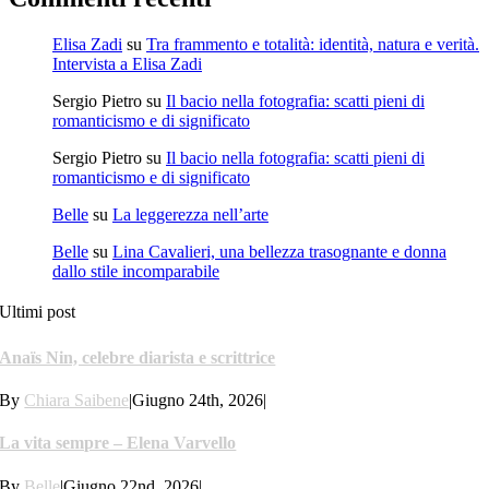
Elisa Zadi
su
Tra frammento e totalità: identità, natura e verità.
Intervista a Elisa Zadi
Sergio Pietro
su
Il bacio nella fotografia: scatti pieni di
romanticismo e di significato
Sergio Pietro
su
Il bacio nella fotografia: scatti pieni di
romanticismo e di significato
Belle
su
La leggerezza nell’arte
Belle
su
Lina Cavalieri, una bellezza trasognante e donna
dallo stile incomparabile
Ultimi post
Anaïs Nin, celebre diarista e scrittrice
By
Chiara Saibene
|
Giugno 24th, 2026
|
La vita sempre – Elena Varvello
By
Belle
|
Giugno 22nd, 2026
|