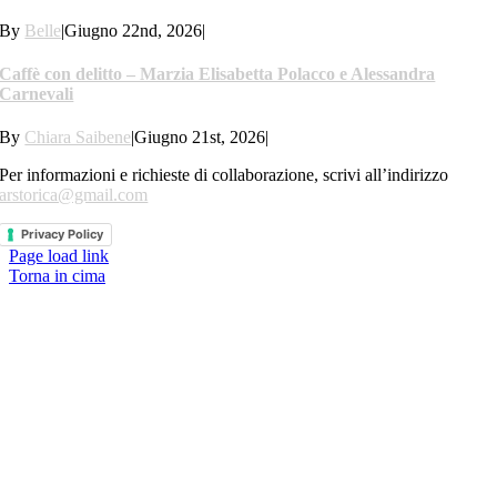
By
Belle
|
Giugno 22nd, 2026
|
Caffè con delitto – Marzia Elisabetta Polacco e Alessandra
Carnevali
By
Chiara Saibene
|
Giugno 21st, 2026
|
Per informazioni e richieste di collaborazione, scrivi all’indirizzo
arstorica@gmail.com
Privacy Policy
Page load link
Torna in cima