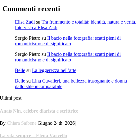
Commenti recenti
Elisa Zadi
su
Tra frammento e totalità: identità, natura e verità.
Intervista a Elisa Zadi
Sergio Pietro
su
Il bacio nella fotografia: scatti pieni di
romanticismo e di significato
Sergio Pietro
su
Il bacio nella fotografia: scatti pieni di
romanticismo e di significato
Belle
su
La leggerezza nell’arte
Belle
su
Lina Cavalieri, una bellezza trasognante e donna
dallo stile incomparabile
Ultimi post
Anaïs Nin, celebre diarista e scrittrice
By
Chiara Saibene
|
Giugno 24th, 2026
|
La vita sempre – Elena Varvello