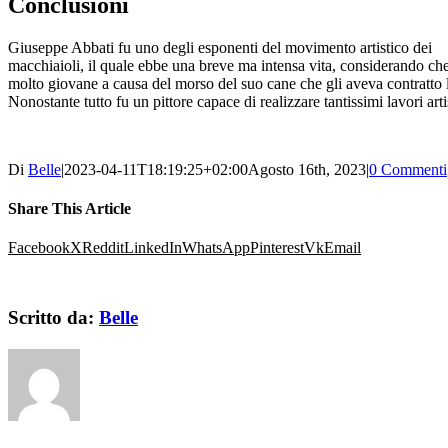
Conclusioni
Giuseppe Abbati fu uno degli esponenti del movimento artistico dei
macchiaioli, il quale ebbe una breve ma intensa vita, considerando ch
molto giovane a causa del morso del suo cane che gli aveva contratto l
Nonostante tutto fu un pittore capace di realizzare tantissimi lavori artis
Di
Belle
|
2023-04-11T18:19:25+02:00
Agosto 16th, 2023
|
0 Commenti
Share This Article
Facebook
X
Reddit
LinkedIn
WhatsApp
Pinterest
Vk
Email
Scritto da:
Belle