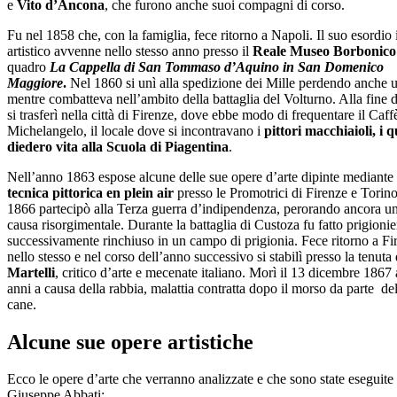
e
Vito d’Ancona
, che furono anche suoi compagni di corso.
Fu nel 1858 che, con la famiglia, fece ritorno a Napoli. Il suo esordi
artistico avvenne nello stesso anno presso il
Reale Museo Borbonic
quadro
La Cappella di San Tommaso d’Aquino in San Domenico
Maggiore
.
Nel 1860 si unì alla spedizione dei Mille perdendo anche 
mentre combatteva nell’ambito della battaglia del Volturno. Alla fine 
si trasferì nella città di Firenze, dove ebbe modo di frequentare il Caff
Michelangelo, il locale dove si incontravano i
pittori macchiaioli, i q
diedero vita alla Scuola di Piagentina
.
Nell’anno 1863 espose alcune delle sue opere d’arte dipinte mediante 
tecnica pittorica en plein air
presso le Promotrici di Firenze e Torin
1866 partecipò alla Terza guerra d’indipendenza, perorando ancora un
causa risorgimentale. Durante la battaglia di Custoza fu fatto prigionie
successivamente rinchiuso in un campo di prigionia. Fece ritorno a Fi
nello stesso e nel corso dell’anno successivo si stabilì presso la tenuta
Martelli
, critico d’arte e mecenate italiano. Morì il 13 dicembre 1867 
anni a causa della rabbia, malattia contratta dopo il morso da parte de
cane.
Alcune sue opere artistiche
Ecco le opere d’arte che verranno analizzate e che sono state eseguite
Giuseppe Abbati: