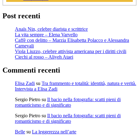
Post recenti
Anaïs Nin, celebre diarista e scrittrice
La vita sempre – Elena Varvello
Caffè con delitto – Marzia Elisabetta Polacco e Alessandra
Carnevali
Viola Liuzzo, celebre attivista americana per i diritti civili
Ciechi al rosso – Aliyeh Ataei
Commenti recenti
Elisa Zadi
su
Tra frammento e totalità: identità, natura e verità.
Intervista a Elisa Zadi
Sergio Pietro
su
Il bacio nella fotografia: scatti pieni di
romanticismo e di significato
Sergio Pietro
su
Il bacio nella fotografia: scatti pieni di
romanticismo e di significato
Belle
su
La leggerezza nell’arte