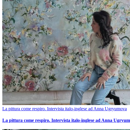
La pittura come respiro. Intervista italo-inglese ad Anna Ugryumova
La pittura come respiro. Intervista italo-inglese ad Anna Ugryu