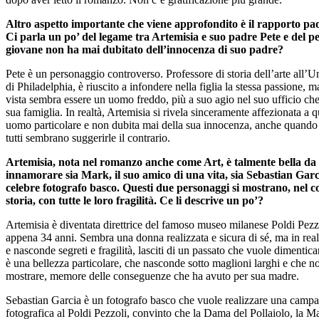
Altro aspetto importante che viene approfondito è il rapporto padr
Ci parla un po’ del legame tra Artemisia e suo padre Pete e del p
giovane non ha mai dubitato dell’innocenza di suo padre?
Pete è un personaggio controverso. Professore di storia dell’arte all’U
di Philadelphia, è riuscito a infondere nella figlia la stessa passione, 
vista sembra essere un uomo freddo, più a suo agio nel suo ufficio che
sua famiglia. In realtà, Artemisia si rivela sinceramente affezionata a 
uomo particolare e non dubita mai della sua innocenza, anche quando 
tutti sembrano suggerirle il contrario.
Artemisia, nota nel romanzo anche come Art, è talmente bella da 
innamorare sia Mark, il suo amico di una vita, sia Sebastian Garc
celebre fotografo basco. Questi due personaggi si mostrano, nel co
storia, con tutte le loro fragilità. Ce li descrive un po’?
Artemisia è diventata direttrice del famoso museo milanese Poldi Pezz
appena 34 anni. Sembra una donna realizzata e sicura di sé, ma in real
e nasconde segreti e fragilità, lasciti di un passato che vuole dimentica
è una bellezza particolare, che nasconde sotto maglioni larghi e che n
mostrare, memore delle conseguenze che ha avuto per sua madre.
Sebastian Garcia è un fotografo basco che vuole realizzare una camp
fotografica al Poldi Pezzoli, convinto che la Dama del Pollaiolo, la 