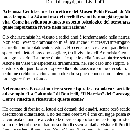
Diritti di copyright di Lisa Laffi
Artemisia Gentileschi è la direttrice del Museo Poldi Pezzoli di M
poco tempo. Ha 34 anni ma dei terribili eventi hanno già segnato 
vita. Come ha sviluppato questo aspetto psicologico del personagg
quale importanza riveste nella narrazione?
Ciò che Artemisia ha vissuto a sedici anni è fondamentale nella narraz
Non solo l’evento drammatico in sé, ma anche i successivi interrogato
da molti non fu totalmente creduta. Ho cercato di creare un parallelis
spero molti lettori possano cogliere, tra il vissuto dell’Artemisia Genti
protagonista de “La morte dipinta” e quello della famosa pittrice seice
Anche lei visse un’esperienza drammatica, nel suo caso uno stupro, e
creduta solo quando si sottopose alla dolorosissima tortura dei sibilli.
le donne crebbero vicine a un padre che seppe riconoscerne i talenti,
proteggere fino in fondo.
Nel romanzo, l’assassino ricrea scene ispirate a capolavori artisti
ad esempio “La Calunnia” di Botticelli, “Il Narciso” del Caravag
Com’è riuscita a ricostruire queste scene?
Ho cercato di fornire ai lettori dei dettagli dei quadri, senza però scade
descrizione didascalica. Uno dei miei obiettivi è che chi legge possa s
la curiosità di andare a vedere le opere o approfondire certe figure sto
sono dei lettori che mi hanno scritto di essere andati a visitare il Poldi
dopo aver letto il romanzo. Non c’è gratificazione più grande.