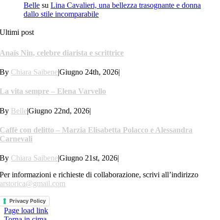
Belle
su
Lina Cavalieri, una bellezza trasognante e donna
dallo stile incomparabile
Ultimi post
Anaïs Nin, celebre diarista e scrittrice
By
Chiara Saibene
|
Giugno 24th, 2026
|
La vita sempre – Elena Varvello
By
Belle
|
Giugno 22nd, 2026
|
Caffè con delitto – Marzia Elisabetta Polacco e Alessandra
Carnevali
By
Chiara Saibene
|
Giugno 21st, 2026
|
Per informazioni e richieste di collaborazione, scrivi all’indirizzo
arstorica@gmail.com
Privacy Policy
Page load link
Torna in cima