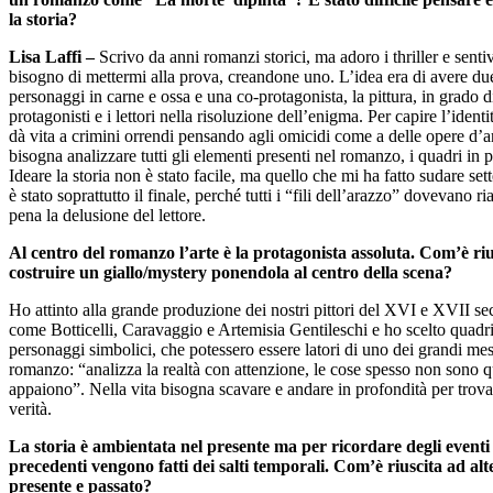
la storia?
Lisa Laffi –
Scrivo da anni romanzi storici, ma adoro i thriller e sentiv
bisogno di mettermi alla prova, creandone uno. L’idea era di avere du
personaggi in carne e ossa e una co-protagonista, la pittura, in grado di
protagonisti e i lettori nella risoluzione dell’enigma. Per capire l’identi
dà vita a crimini orrendi pensando agli omicidi come a delle opere d’ar
bisogna analizzare tutti gli elementi presenti nel romanzo, i quadri in p
Ideare la storia non è stato facile, ma quello che mi ha fatto sudare set
è stato soprattutto il finale, perché tutti i “fili dell’arazzo” dovevano r
pena la delusione del lettore.
Al centro del romanzo l’arte è la protagonista assoluta. Com’è riu
costruire un giallo/mystery ponendola al centro della scena?
Ho attinto alla grande produzione dei nostri pittori del XVI e XVII se
come Botticelli, Caravaggio e Artemisia Gentileschi e ho scelto quadr
personaggi simbolici, che potessero essere latori di uno dei grandi me
romanzo: “analizza la realtà con attenzione, le cose spesso non sono q
appaiono”. Nella vita bisogna scavare e andare in profondità per trova
verità.
La storia è ambientata nel presente ma per ricordare degli eventi
precedenti vengono fatti dei salti temporali. Com’è riuscita ad al
presente e passato?