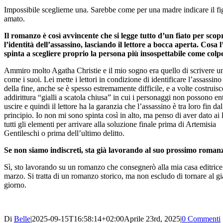
Impossibile sceglierne una. Sarebbe come per una madre indicare il fig
amato.
Il romanzo è così avvincente che si legge tutto d’un fiato per scop
l’identità dell’assassino, lasciando il lettore a bocca aperta. Cosa 
spinta a scegliere proprio la persona più insospettabile come colp
Ammiro molto Agatha Christie e il mio sogno era quello di scrivere un
come i suoi. Lei mette i lettori in condizione di identificare l’assassin
della fine, anche se è spesso estremamente difficile, e a volte costruisc
addirittura “gialli a scatola chiusa” in cui i personaggi non possono en
uscire e quindi il lettore ha la garanzia che l’assassino è tra loro fin dal
principio. Io non mi sono spinta così in alto, ma penso di aver dato ai l
tutti gli elementi per arrivare alla soluzione finale prima di Artemisia
Gentileschi o prima dell’ultimo delitto.
Se non siamo indiscreti, sta già lavorando al suo prossimo roman
Sì, sto lavorando su un romanzo che consegnerò alla mia casa editrice 
marzo. Si tratta di un romanzo storico, ma non escludo di tornare al gi
giorno.
Di
Belle
|
2025-09-15T16:58:14+02:00
Aprile 23rd, 2025
|
0 Commenti