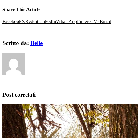
Share This Article
Facebook
X
Reddit
LinkedIn
WhatsApp
Pinterest
Vk
Email
Scritto da:
Belle
Post correlati