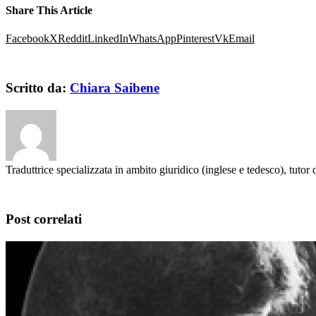
Share This Article
Facebook
X
Reddit
LinkedIn
WhatsApp
Pinterest
Vk
Email
Scritto da:
Chiara Saibene
Traduttrice specializzata in ambito giuridico (inglese e tedesco), tutor 
Post correlati