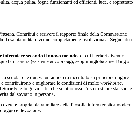
lita, acqua pulita, fogne funzionanti ed efficienti, luce, e soprattutto
ittoria
. Contribuì a scrivere il rapporto finale della Commissione
ia che la sanità militare venne completamente rivoluzionata. Seguendo i
le infermiere secondo il nuovo metodo
, di cui Herbert divenne
pital di Londra (esistente ancora oggi, seppur inglobata nel King’s
 sua scuola, che durava un anno, era incentrato su principi di rigore
nce e contribuirono a migliorare le condizioni di molte
workhouse
.
l Society
, e fu grazie a lei che si introdusse l’uso di stilare statistiche
ferita dal sovrano in persona.
a vera e propria pietra miliare della filosofia infermieristica moderna.
coraggio e devozione.