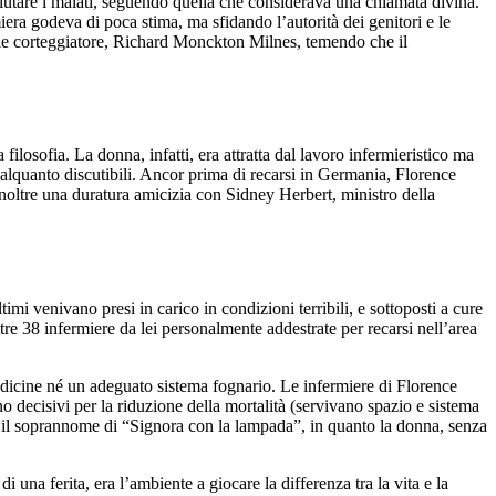
 aiutare i malati, seguendo quella che considerava una chiamata divina.
miera godeva di poca stima, ma sfidando l’autorità dei genitori e le
dele corteggiatore, Richard Monckton Milnes, temendo che il
losofia. La donna, infatti, era attratta dal lavoro infermieristico ma
alquanto discutibili. Ancor prima di recarsi in Germania, Florence
 inoltre una duratura amicizia con Sidney Herbert, ministro della
ltimi venivano presi in carico in condizioni terribili, e sottoposti a cure
tre 38 infermiere da lei personalmente addestrate per recarsi nell’area
medicine né un adeguato sistema fognario. Le infermiere di Florence
no decisivi per la riduzione della mortalità (servivano spazio e sistema
 il soprannome di “Signora con la lampada”, in quanto la donna, senza
 una ferita, era l’ambiente a giocare la differenza tra la vita e la