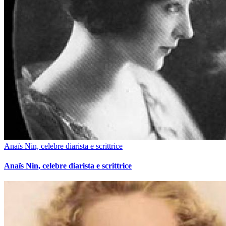
Anaïs Nin, celebre diarista e scrittrice
Anaïs Nin, celebre diarista e scrittrice