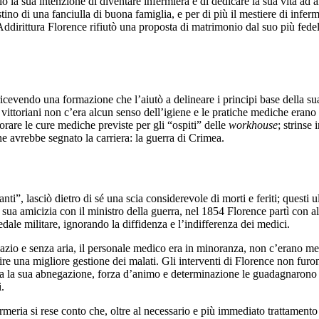
ò la sua intenzione di diventare infermiera e di dedicare la sua vita ad
tino di una fanciulla di buona famiglia, e per di più il mestiere di infer
 Addirittura Florence rifiutò una proposta di matrimonio dal suo più fe
vendo una formazione che l’aiutò a delineare i principi base della sua fi
ittoriani non c’era alcun senso dell’igiene e le pratiche mediche erano 
iorare le cure mediche previste per gli “ospiti” delle
workhouse
; strinse
e avrebbe segnato la carriera: la guerra di Crimea.
nti”, lasciò dietro di sé una scia considerevole di morti e feriti; questi u
sua amicizia con il ministro della guerra, nel 1854 Florence partì con al
dale militare, ignorando la diffidenza e l’indifferenza dei medici.
 spazio e senza aria, il personale medico era in minoranza, non c’erano 
ire una migliore gestione dei malati. Gli interventi di Florence non furo
, ma la sua abnegazione, forza d’animo e determinazione le guadagnarono
.
eria si rese conto che, oltre al necessario e più immediato trattamento di