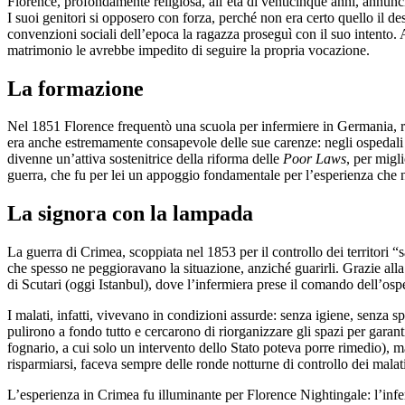
Florence, profondamente religiosa, all’età di venticinque anni, annunci
I suoi genitori si opposero con forza, perché non era certo quello il des
convenzioni sociali dell’epoca la ragazza proseguì con il suo intento.
matrimonio le avrebbe impedito di seguire la propria vocazione.
La formazione
Nel 1851 Florence frequentò una scuola per infermiere in Germania, rice
era anche estremamente consapevole delle sue carenze: negli ospedali v
divenne un’attiva sostenitrice della riforma delle
Poor Laws
, per migl
guerra, che fu per lei un appoggio fondamentale per l’esperienza che n
La signora con la lampada
La guerra di Crimea, scoppiata nel 1853 per il controllo dei territori “sa
che spesso ne peggioravano la situazione, anziché guarirli. Grazie alla 
di Scutari (oggi Istanbul), dove l’infermiera prese il comando dell’ospe
I malati, infatti, vivevano in condizioni assurde: senza igiene, senza
pulirono a fondo tutto e cercarono di riorganizzare gli spazi per garant
fognario, a cui solo un intervento dello Stato poteva porre rimedio)
risparmiarsi, faceva sempre delle ronde notturne di controllo dei malati
L’esperienza in Crimea fu illuminante per Florence Nightingale: l’inferm