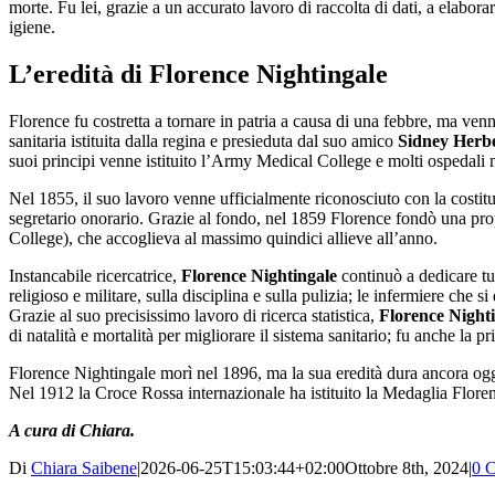
morte. Fu lei, grazie a un accurato lavoro di raccolta di dati, a elabora
igiene.
L’eredità di Florence Nightingale
Florence fu costretta a tornare in patria a causa di una febbre, ma ven
sanitaria istituita dalla regina e presieduta dal suo amico
Sidney Herb
suoi principi venne istituito l’Army Medical College e molti ospedali mi
Nel 1855, il suo lavoro venne ufficialmente riconosciuto con la costit
segretario onorario. Grazie al fondo, nel 1859 Florence fondò una prop
College), che accoglieva al massimo quindici allieve all’anno.
Instancabile ricercatrice,
Florence Nightingale
continuò a dedicare tut
religioso e militare, sulla disciplina e sulla pulizia; le infermiere che
Grazie al suo precisissimo lavoro di ricerca statistica,
Florence Nighti
di natalità e mortalità per migliorare il sistema sanitario; fu anche la
Florence Nightingale morì nel 1896, ma la sua eredità dura ancora ogg
Nel 1912 la Croce Rossa internazionale ha istituito la Medaglia Flore
A cura di Chiara.
Di
Chiara Saibene
|
2026-06-25T15:03:44+02:00
Ottobre 8th, 2024
|
0 