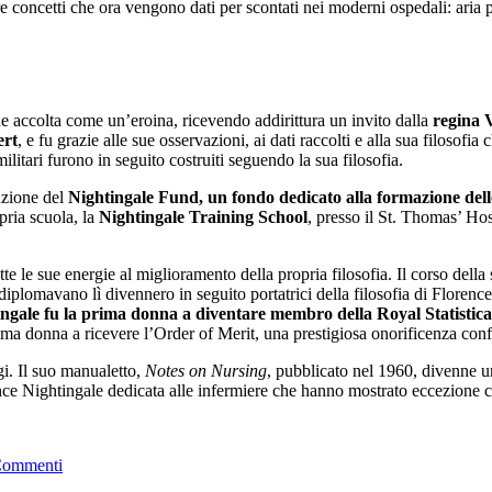
re concetti che ora vengono dati per scontati nei moderni ospedali: aria pu
ne accolta come un’eroina, ricevendo addirittura un invito dalla
regina V
ert
, e fu grazie alle sue osservazioni, ai dati raccolti e alla sua filosof
litari furono in seguito costruiti seguendo la sua filosofia.
uzione del
Nightingale Fund, un fondo dedicato alla formazione del
ria scuola, la
Nightingale Training School
, presso il St. Thomas’ Hos
te le sue energie al miglioramento della propria filosofia. Il corso della
 si diplomavano lì divennero in seguito portatrici della filosofia di Flore
ngale fu la prima donna a diventare membro della Royal Statistica
 prima donna a ricevere l’Order of Merit, una prestigiosa onorificenza con
i. Il suo manualetto,
Notes on Nursing
, pubblicato nel 1960, divenne un
nce Nightingale dedicata alle infermiere che hanno mostrato eccezione 
Commenti