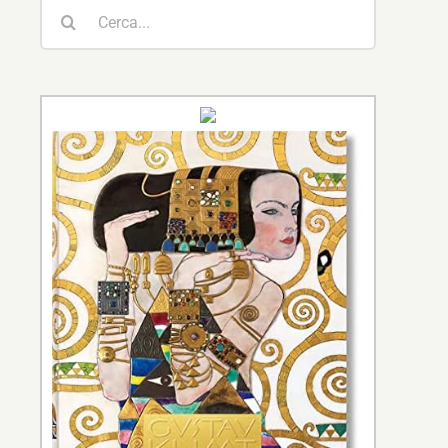
Cerca
per: