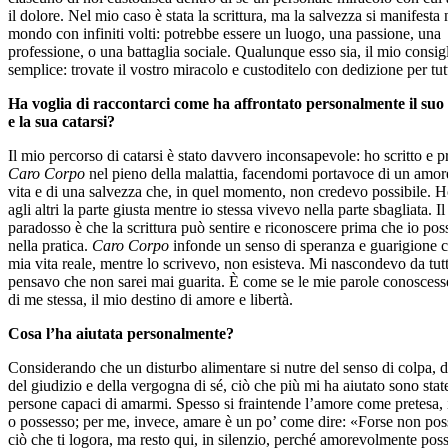
il dolore. Nel mio caso è stata la scrittura, ma la salvezza si manifesta 
mondo con infiniti volti: potrebbe essere un luogo, una passione, una
professione, o una battaglia sociale. Qualunque esso sia, il mio consig
semplice: trovate il vostro miracolo e custoditelo con dedizione per tutt
Ha voglia di raccontarci come ha affrontato personalmente il suo
e la sua catarsi?
Il mio percorso di catarsi è stato davvero inconsapevole: ho scritto e p
Caro Corpo
nel pieno della malattia, facendomi portavoce di un amore
vita e di una salvezza che, in quel momento, non credevo possibile. H
agli altri la parte giusta mentre io stessa vivevo nella parte sbagliata. I
paradosso è che la scrittura può sentire e riconoscere prima che io pos
nella pratica.
Caro Corpo
infonde un senso di speranza e guarigione c
mia vita reale, mentre lo scrivevo, non esisteva. Mi nascondevo da tutt
pensavo che non sarei mai guarita. È come se le mie parole conoscess
di me stessa, il mio destino di amore e libertà.
Cosa l’ha aiutata personalmente?
Considerando che un disturbo alimentare si nutre del senso di colpa, d
del giudizio e della vergogna di sé, ciò che più mi ha aiutato sono state
persone capaci di amarmi. Spesso si fraintende l’amore come pretesa,
o possesso; per me, invece, amare è un po’ come dire: «Forse non pos
ciò che ti logora, ma resto qui, in silenzio, perché amorevolmente pos