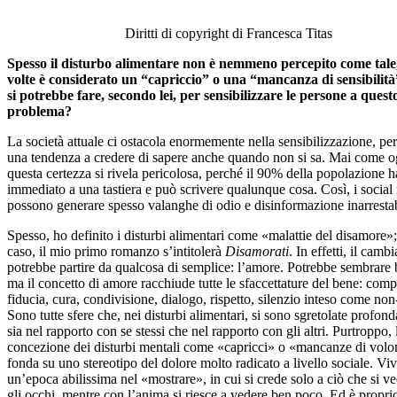
Diritti di copyright di Francesca Titas
Spesso il disturbo alimentare non è nemmeno percepito come tale
volte è considerato un “capriccio” o una “mancanza di sensibilit
si potrebbe fare, secondo lei, per sensibilizzare le persone a quest
problema?
La società attuale ci ostacola enormemente nella sensibilizzazione, pe
una tendenza a credere di sapere anche quando non si sa. Mai come o
questa certezza si rivela pericolosa, perché il 90% della popolazione 
immediato a una tastiera e può scrivere qualunque cosa. Così, i social
possono generare spesso valanghe di odio e disinformazione inarrestab
Spesso, ho definito i disturbi alimentari come «malattie del disamore»
caso, il mio primo romanzo s’intitolerà
Disamorati
. In effetti, il cam
potrebbe partire da qualcosa di semplice: l’amore. Potrebbe sembrare 
ma il concetto di amore racchiude tutte le sfaccettature del bene: com
fiducia, cura, condivisione, dialogo, rispetto, silenzio inteso come non
Sono tutte sfere che, nei disturbi alimentari, si sono sgretolate profon
sia nel rapporto con se stessi che nel rapporto con gli altri. Purtroppo, 
concezione dei disturbi mentali come «capricci» o «mancanze di volon
fonda su uno stereotipo del dolore molto radicato a livello sociale. Vi
un’epoca abilissima nel «mostrare», in cui si crede solo a ciò che si v
gli occhi, mentre con l’anima si riesce a vedere ben poco. Ed è propri