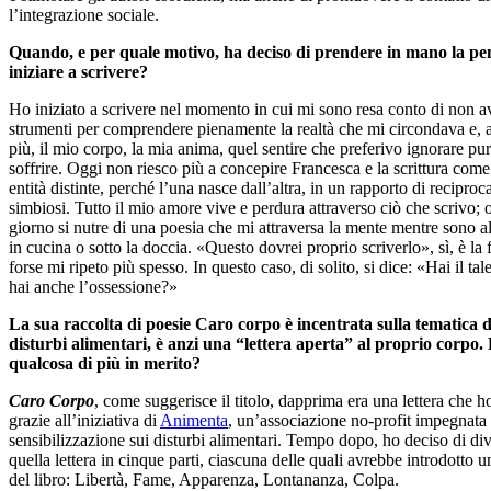
l’integrazione sociale.
Quando, e per quale motivo, ha deciso di prendere in mano la pe
iniziare a scrivere?
Ho iniziato a scrivere nel momento in cui mi sono resa conto di non av
strumenti per comprendere pienamente la realtà che mi circondava e, 
più, il mio corpo, la mia anima, quel sentire che preferivo ignorare pu
soffrire. Oggi non riesco più a concepire Francesca e la scrittura com
entità distinte, perché l’una nasce dall’altra, in un rapporto di reciproc
simbiosi. Tutto il mio amore vive e perdura attraverso ciò che scrivo;
giorno si nutre di una poesia che mi attraversa la mente mentre sono al
in cucina o sotto la doccia. «Questo dovrei proprio scriverlo», sì, è la 
forse mi ripeto più spesso. In questo caso, di solito, si dice: «Hai il ta
hai anche l’ossessione?»
La sua raccolta di poesie Caro corpo è incentrata sulla tematica d
disturbi alimentari, è anzi una “lettera aperta” al proprio corpo. 
qualcosa di più in merito?
Caro Corpo
, come suggerisce il titolo, dapprima era una lettera che ho
grazie all’iniziativa di
Animenta
, un’associazione no-profit impegnata 
sensibilizzazione sui disturbi alimentari. Tempo dopo, ho deciso di di
quella lettera in cinque parti, ciascuna delle quali avrebbe introdotto u
del libro: Libertà, Fame, Apparenza, Lontananza, Colpa.