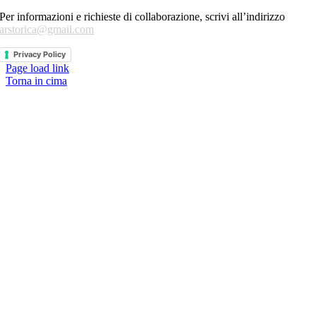
Per informazioni e richieste di collaborazione, scrivi all’indirizzo
arstorica@gmail.com
Privacy Policy
Page load link
Torna in cima