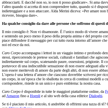
abbracciarti. E dacché non so, io non ti posso giudicare». Si ama dav
l’altro quando si accetta di non comprendere tutto, quando si è dispost
indietreggiare e a non attaccare. Alda Merini diceva: «Per amare non 
ricevere, bisogna dare».
Ha qualche consiglio da dare alle persone che soffrono di questi d
Il mio consiglio è: Non vi disamorate. È l’unico modo di vivere amand
e sentendo un poco meno il peso della propria anima e del proprio co
piace diffondere il messaggio per cui tutto ruota intorno all’amore che 
noi ed esce da noi.
Caro Corpo
accompagna i lettori in un viaggio intimo e profondo den
stessi, ripercorrendo le pretese sociali, culturali e familiari che agiscon
indirettamente sul corpo, scatenando paure, ossessioni, prigionie. Il co
portavoce di una indiscutibile sensazione di non essere adeguati alla vi
non essere meritevoli di amore da parte degli altri, di non essere abbas
L’opera è una lettera d’amore che ciascuno dovrebbe scriversi per ric
un corpo, in un’epoca che lo sballotta in cerca di continui modelli a cu
corrispondere, risiede in un unico e puro emblema: la nostra casa.
Caro Corpo
è disponibile in tutte le maggiori piattaforme online, da
Fe
ad
Amazon
fino a
Hoepli
e al sito web della casa editrice
Dialoghi
.
Se ti è piaciuto il mio articolo, ti andrebbe di offrirmi una tazza di tè? 