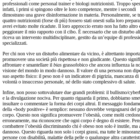
professionali come personal trainer e biologi nutrizionisti. Troppo spe
infatti, i primi si spingono oltre le loro competenze, mentre i secondi
dimostrano una grave disinformazione in materia. Personalmente, se t
quattro nutrizionisti (forse di più) fossero stati onesti sulla loro prepar
avrei evitato molte ricadute. Il loro approccio errato non ha fatto altro
peggiorare il mio rapporto con il cibo. È necessario che un disturbo a
riceva un intervento multidisciplinare, gestito da un’equipe di professi
specializzati.
Per chi non vive un disturbo alimentare da vicino, è altrettanto import
promuovere una società più rispettosa e non giudicante. Questo signif
affrontare e smantellare il
bias
grassofobico che ancora influenza la no
visione del mondo in modo dannoso. Il valore di una persona non dip
suo aspetto fisico: il peso non è un indicatore di pigrizia, mancanza di 
volontà o insuccesso personale, né dello stato complessivo di salute.
Infine, non posso sottovalutare due grandi problemi: il bullismo/cybe
e la divulgazione nociva. Per quanto riguarda il primo, dobbiamo smet
insultare o commentare la forma dei corpi altrui. Il messaggio fondam
della «body positive» è semplice: nessuno dovrebbe vergognarsi del p
corpo. Questo non significa promuovere l’obesità, come molti credon
erroneamente, ma riconoscere che ogni corpo è degno di esistere. Pen
combattere l’obesità discriminando chi è obeso non solo è inutile, ma
dannoso. Questo riguarda non solo i corpi grassi, ma tutte le minoranz
persone con disabilità, malattie della pelle o qualunque altra caratterist