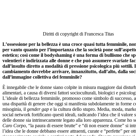
Diritti di copyright di Francesca Titas
L’ossessione per la bellezza è una croce quasi tutta femminile, no
per vanto quanto per l’importanza che la società pone sull’aspett
estetico; così come il bodyshaming è una forma di bullismo che sp
volentieri è indirizzata alle donne e che può assumere svariate fac
dall’insulto diretto a modalità di pressione psicologica più sottili. I
cambiamento dovrebbe arrivare, innanzitutto, dall’alto, dalla soci
dall’immagine collettiva del femminile?
È innegabile che le donne siano colpite in misura maggiore dai disturb
alimentari, a causa di diversi fattori socioculturali, biologici e psicologi
L’ideale di bellezza femminile, promosso come simbolo di successo, a
una disparità di genere che oggi si manifesta subdolamente in forme 
misoginia, il
gender gap
e la cultura dello stupro. Media, moda, marke
social network fortificano questi ideali, radicando l’idea che il valore 
delle donne sia intrinsecamente legato alla loro apparenza. Come ho sc
Caro Corpo
, “la paura di essere brutte” e “di non essere donne” si int
l’idea che le donne debbano essere attraenti, curate e “perfette” per ot