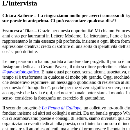
L’intervista
Chiara Saibene – La ringraziamo molto per averci concesso di leg
sue poesie in anteprima. Ci può raccontare qualcosa di sé?
Francesca Titas –
Grazie per questa opportunità! Mi chiamo Frances
anni e sto per laurearmi in Lettere Moderne. La letteratura, l’arte e la s
rappresentano la mia essenza più profonda, insieme a ogni libera form
espressione creativa: credo di soffrire di una sorta di iperattività dell’
così si può definire.
Le mie passioni mi hanno portata a fondare due progetti. Il primo è u
Instagram dedicata a Cesare Pavese, il mio scrittore preferito: si chiam
@pavesefotografico
. È nata quasi per caso, senza alcuna aspettativa, 
tempo si è trasformata in qualcosa di molto più grande. Oggi racchiude
che desideravo esprimere: un messaggio quotidiano di resistenza al sui
per questo è “fotografico”, perché per me vivere significa vedere, o m
accorgersi: che la vita è qui, nel nostro banale poter stare al mondo. I
senso, considero la fotografia un esercizio di gratitudine.
Il secondo progetto è
La Penna di Calliope
, un collettivo no-profit ch
fondato insieme ad altri sei colleghi e amici. Da un banale gruppo W
cui ci scambiavamo poesie e consigli di lettura, siamo diventati qualco
organizziamo eventi dedicati alla poesia, con l’intento non solo di inc
e stimolare gli autori esordienti, ma anche di promuovere il contatto 