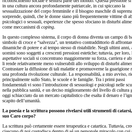
riconoscimento sociale e sentirsi parte del mondo. Questa pressione si 
in una cultura ancora profondamente patriarcale, in cui spiccano la
sessualizzazione del corpo femminile e il bisogno maschile di suprem
sorprende, quindi, che le donne siano più frequentemente vittime di abu
psicologici o sessuali, esperienze che spesso sfociano in disturbi alime
come meccanismi di
coping
.
In questo complesso sistema, il corpo di donna diventa un campo di ba
simbolo di croce e “salvezza”, un tentativo contraddittorio di affrontar
dinamiche di potere e al tempo stesso di ristabilirle. Negli ultimi anni,
uomini sono soggetti a crescenti pressioni estetiche; tuttavia, per loro, 
aspettative sociali si concentrano maggiormente su forza, carriera e abil
li rende relativamente meno vulnerabili allo sviluppo di disturbi alimen
Contrastare la diffusione di tali malattie e promuoverne la guarigione 
una profonda rivoluzione culturale. La responsabilità, a mio avviso, r
principalmente sullo Stato, le scuole e le famiglie. Tra i primi passi
fondamentali vi sono l’introduzione di sessuologi e psicologi nelle scu
nella pubblica sanità, e un deciso miglioramento del livello di cultura 
oggi schiacciato da un mercato capitalistico che esalta il denaro e l’ig
scapito dell’umanità.
La poesia e la scrittura possono rivelarsi utili strumenti di catarsi
suo Caro corpo?
La scrittura può certamente essere terapeutica e catartica. Tuttavia, cr
ciascuno di noi custodisca dentro di sé un personale miracolo con cui 