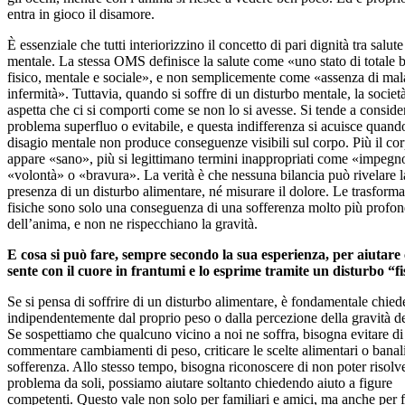
entra in gioco il disamore.
È essenziale che tutti interiorizzino il concetto di pari dignità tra salute
mentale. La stessa OMS definisce la salute come «uno stato di totale 
fisico, mentale e sociale», e non semplicemente come «assenza di mala
infermità». Tuttavia, quando si soffre di un disturbo mentale, la società
aspetta che ci si comporti come se non lo si avesse. Si tende a conside
problema superfluo o evitabile, e questa indifferenza si acuisce quando
disagio mentale non produce conseguenze visibili sul corpo. Più il co
appare «sano», più si legittimano termini inappropriati come «impegn
«volontà» o «bravura». La verità è che nessuna bilancia può rivelare l
presenza di un disturbo alimentare, né misurare il dolore. Le trasform
fisiche sono solo una conseguenza di una sofferenza molto più profon
dell’anima, e non ne rispecchiano la gravità.
E cosa si può fare, sempre secondo la sua esperienza, per aiutare 
sente con il cuore in frantumi e lo esprime tramite un disturbo “fi
Se si pensa di soffrire di un disturbo alimentare, è fondamentale chiede
indipendentemente dal proprio peso o dalla percezione della gravità de
Se sospettiamo che qualcuno vicino a noi ne soffra, bisogna evitare di
commentare cambiamenti di peso, criticare le scelte alimentari o banal
sofferenza. Allo stesso tempo, bisogna riconoscere di non poter risolve
problema da soli, possiamo aiutare soltanto chiedendo aiuto a figure
competenti. Questo vale non solo per familiari e amici, ma anche per 