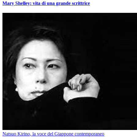
Mary Shelley: vita di una grande scrittrice
Natsuo Kirino, la voce del Giappone contemporaneo