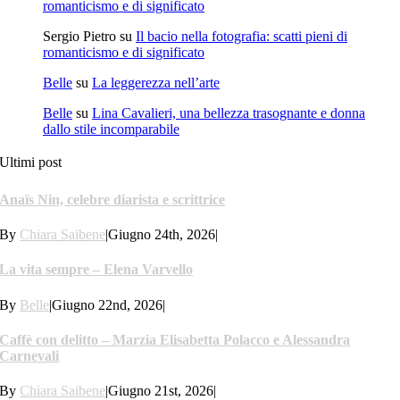
romanticismo e di significato
Sergio Pietro
su
Il bacio nella fotografia: scatti pieni di
romanticismo e di significato
Belle
su
La leggerezza nell’arte
Belle
su
Lina Cavalieri, una bellezza trasognante e donna
dallo stile incomparabile
Ultimi post
Anaïs Nin, celebre diarista e scrittrice
By
Chiara Saibene
|
Giugno 24th, 2026
|
La vita sempre – Elena Varvello
By
Belle
|
Giugno 22nd, 2026
|
Caffè con delitto – Marzia Elisabetta Polacco e Alessandra
Carnevali
By
Chiara Saibene
|
Giugno 21st, 2026
|