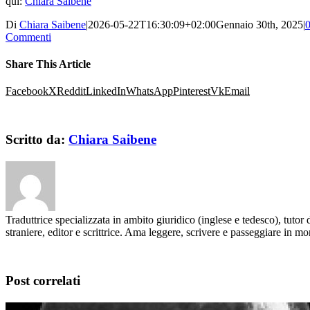
qui:
Chiara Saibene
Di
Chiara Saibene
|
2026-05-22T16:30:09+02:00
Gennaio 30th, 2025
|
Commenti
Share This Article
Facebook
X
Reddit
LinkedIn
WhatsApp
Pinterest
Vk
Email
Scritto da:
Chiara Saibene
Traduttrice specializzata in ambito giuridico (inglese e tedesco), tutor 
straniere, editor e scrittrice. Ama leggere, scrivere e passeggiare in m
Post correlati