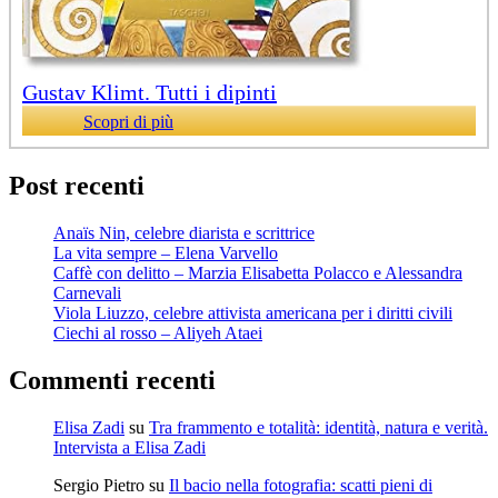
Gustav Klimt. Tutti i dipinti
Scopri di più
Post recenti
Anaïs Nin, celebre diarista e scrittrice
La vita sempre – Elena Varvello
Caffè con delitto – Marzia Elisabetta Polacco e Alessandra
Carnevali
Viola Liuzzo, celebre attivista americana per i diritti civili
Ciechi al rosso – Aliyeh Ataei
Commenti recenti
Elisa Zadi
su
Tra frammento e totalità: identità, natura e verità.
Intervista a Elisa Zadi
Sergio Pietro
su
Il bacio nella fotografia: scatti pieni di