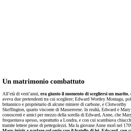
Un matrimonio combattuto
All’età di vent’anni,
era giunto il momento di scegliersi un marito
,
aveva due pretendenti tra cui scegliere; Edward Wortley Montagu, pol
britannico e proprietario di alcune miniere di carbone, e Clotworthy
Skeffington, quarto visconte di Massereene. In realtà, Edward e Mary
conoscenti e amici per mezzo della sorella di Edward, Anne, che Mar
frequentava spesso, soprattutto a Londra, e con cui scambiava chiacch
tramite lettere piene di pettegolezzi. Ma la giovane Anne morì nel 170
Mary iniziò a parlare sul serio con il fratello di lei, Edward, con c