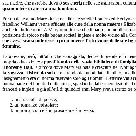
sua madre, che avrebbe dovuto sostenerla nelle sue aspirazioni cultura
quando lei era ancora una bambina
.
Per qualche anno Mary (insieme alle sue sorelle Frances ed Evelyn e 
fratellino William) venne affidata alle cure della nonna materna Eliza
anche lei infine morì. A Mary non rimase che il padre, un nobiluomo 
posizione di spicco nella buona società inglese e molto vicino alla Co
che aveva
scarso interesse a promuovere l’istruzione delle sue figli
femmine
.
La giovane, però, tutt’altro che scoraggiata, decise di prendere in man
propria educazione:
approfittando della vasta biblioteca di famiglia
Thoresby Hall
, la dimora dove Mary era nata e cresciuta nel Notting
la ragazza si istruì da sola
, imparando da autodidatta il latino, una li
insegnamento era di norma riservato solo agli uomini.
Lettrice vorac
buona parte dei libri della biblioteca, spaziando dalle opere teatrali ai
francesi e inglesi, e già all’età di quindici anni Mary aveva scritto tre 
una raccolta di poesie;
un romanzo epistolare;
un romanzo metà in prosa e metà in versi.