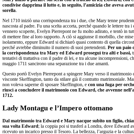
condivise dapprima il lutto e, in seguito, l’amicizia che aveva avut
sorella
.
Nel 1710 iniziò una corrispondenza tra i due, che Mary tenne pruden
nascosta al padre. Fu una scelta accorta, perché quando le lettere tra i
vennero scoperte, Evelyn Pierrepont ne fu molto adirato, e tentò in tut
di mettere fine al loro rapporto. A ciò si aggiunse il morbillo, che mis
isolamento, eppure Edward si dichiarò quasi contento di quella circos
perché avrebbe diminuito il numero di suoi pretendenti.
Per un paio d
la corrispondenza tra Mary ed Edward proseguì tra alti e bassi,
t
tentativi di trattativa con il padre di lei, e tra alcune incomprensioni, c
maggio 1711 sancirono una separazione tra i due amanti.
Questo portò Evelyn Pierrepont a spingere Mary verso il matrimonio c
visconte Skeffington, tanto da stilare già il contratto matrimoniale. Ma
non voleva saperne di sposare Skeffington, e
con una fuga per orche
riuscì a concludere il matrimonio con Edward, che avvenne nell’
1712.
Lady Montagu e l’Impero ottomano
Dal matrimonio tra Edward e Mary nacque subito un figlio, chi
sua volta Edward
; la coppia poi si trasferì a Londra, dove Edward a
ricevuto un incarico presso il Tesoro. La bellezza, l’arguzia e la cultu