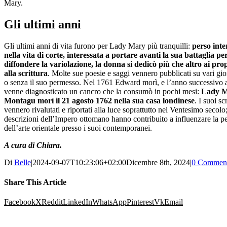
Mary.
Gli ultimi anni
Gli ultimi anni di vita furono per Lady Mary più tranquilli:
perso inte
nella vita di corte, interessata a portare avanti la sua battaglia pe
diffondere la variolazione, la donna si dedicò più che altro ai propr
alla scrittura
. Molte sue poesie e saggi vennero pubblicati su vari gio
o senza il suo permesso. Nel 1761 Edward morì, e l’anno successivo
venne diagnosticato un cancro che la consumò in pochi mesi:
Lady 
Montagu morì il 21 agosto 1762 nella sua casa londinese
. I suoi scr
vennero rivalutati e riportati alla luce soprattutto nel Ventesimo secolo;
descrizioni dell’Impero ottomano hanno contribuito a influenzare la p
dell’arte orientale presso i suoi contemporanei.
A cura di Chiara.
Di
Belle
|
2024-09-07T10:23:06+02:00
Dicembre 8th, 2024
|
0 Commen
Share This Article
Facebook
X
Reddit
LinkedIn
WhatsApp
Pinterest
Vk
Email