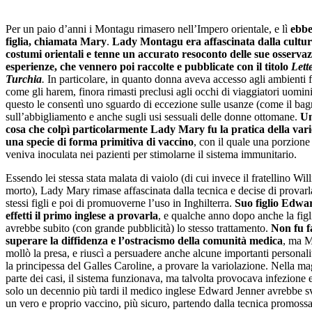
Per un paio d’anni i Montagu rimasero nell’Impero orientale, e lì
ebbe
figlia, chiamata Mary
.
Lady Montagu era affascinata dalla cultur
costumi orientali e tenne un accurato resoconto delle sue osservaz
esperienze, che vennero poi raccolte e pubblicate con il titolo
Lett
Turchia
.
In particolare, in quanto donna aveva accesso agli ambienti 
come gli harem, finora rimasti preclusi agli occhi di viaggiatori uomini
questo le consentì uno sguardo di eccezione sulle usanze (come il bag
sull’abbigliamento e anche sugli usi sessuali delle donne ottomane.
Un
cosa che colpì particolarmente Lady Mary fu la pratica della vari
una specie di forma primitiva di vaccino
, con il quale una porzione 
veniva inoculata nei pazienti per stimolarne il sistema immunitario.
Essendo lei stessa stata malata di vaiolo (di cui invece il fratellino Wil
morto), Lady Mary rimase affascinata dalla tecnica e decise di provarl
stessi figli e poi di promuoverne l’uso in Inghilterra.
Suo figlio Edwar
effetti il primo inglese a provarla
, e qualche anno dopo anche la fig
avrebbe subito (con grande pubblicità) lo stesso trattamento.
Non fu f
superare la diffidenza e l’ostracismo della comunità medica
, ma 
mollò la presa, e riuscì a persuadere anche alcune importanti personal
la principessa del Galles Caroline, a provare la variolazione. Nella m
parte dei casi, il sistema funzionava, ma talvolta provocava infezione 
solo un decennio più tardi il medico inglese Edward Jenner avrebbe s
un vero e proprio vaccino, più sicuro, partendo dalla tecnica promoss