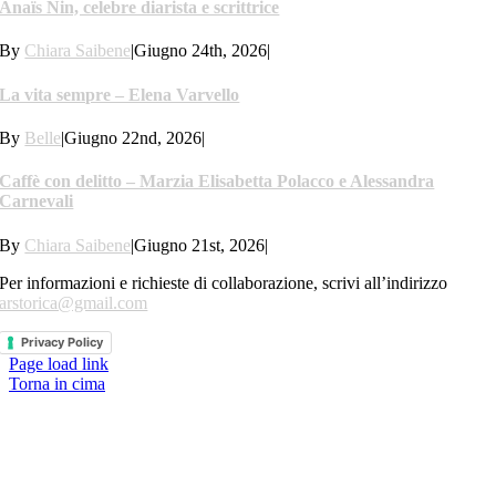
Anaïs Nin, celebre diarista e scrittrice
By
Chiara Saibene
|
Giugno 24th, 2026
|
La vita sempre – Elena Varvello
By
Belle
|
Giugno 22nd, 2026
|
Caffè con delitto – Marzia Elisabetta Polacco e Alessandra
Carnevali
By
Chiara Saibene
|
Giugno 21st, 2026
|
Per informazioni e richieste di collaborazione, scrivi all’indirizzo
arstorica@gmail.com
Privacy Policy
Page load link
Torna in cima