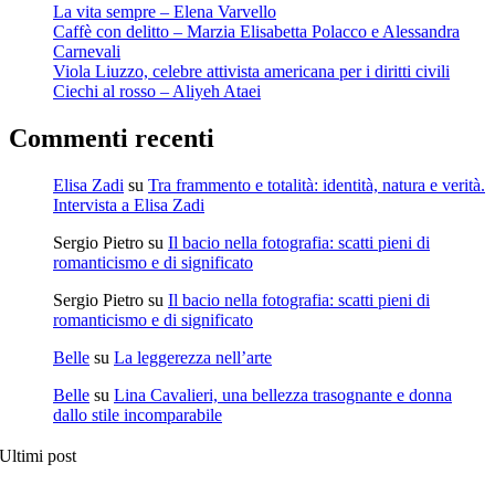
La vita sempre – Elena Varvello
Caffè con delitto – Marzia Elisabetta Polacco e Alessandra
Carnevali
Viola Liuzzo, celebre attivista americana per i diritti civili
Ciechi al rosso – Aliyeh Ataei
Commenti recenti
Elisa Zadi
su
Tra frammento e totalità: identità, natura e verità.
Intervista a Elisa Zadi
Sergio Pietro
su
Il bacio nella fotografia: scatti pieni di
romanticismo e di significato
Sergio Pietro
su
Il bacio nella fotografia: scatti pieni di
romanticismo e di significato
Belle
su
La leggerezza nell’arte
Belle
su
Lina Cavalieri, una bellezza trasognante e donna
dallo stile incomparabile
Ultimi post