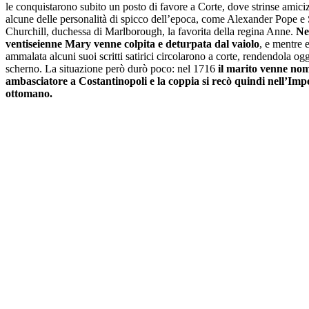
le conquistarono subito un posto di favore a Corte, dove strinse amici
alcune delle personalità di spicco dell’epoca, come Alexander Pope e
Churchill, duchessa di Marlborough, la favorita della regina Anne.
Ne
ventiseienne Mary venne colpita e deturpata dal vaiolo
, e mentre 
ammalata alcuni suoi scritti satirici circolarono a corte, rendendola ogg
scherno. La situazione però durò poco: nel 1716
il marito venne no
ambasciatore a Costantinopoli e la coppia si recò quindi nell’Imp
ottomano.