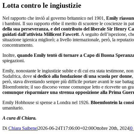
Lotta contro le ingiustizie
Nel rapporto che inviò al governo britannico nel 1901,
Emily riassun
i bambini. Il suo rapporto ebbe il merito di scuotere le coscienze in pat
della sua perseveranza, e del contributo del liberale Sir Henry
guidati dall’attivista Millicent Fawcett
. A seguito dell’ispezione, ch
situazione igienica migliorò; a livello internazionale, però, la reputaz
concentramento.
Inoltre,
quando Emily tentò di tornare a Capo di Buona Speranza al
spiegazioni.
Emily, nonostante le ingiustizie subite e di cui era stata testimone, no
Sudafrica, dove
si dedicò alla fondazione di una scuola per donne
,
però, stava diventando sempre più difficile portare avanti le sue battag
Bloemfontein; il suo discorso venne comunque letto e ricevette un gran
comunque risparmiare una strenua opposizione alla Prima Guer
Emily Hobhouse si spense a Londra nel 1926.
Bloemfontein la cons
umanitario.
A cura di Chiara.
Di
Chiara Saibene
|
2026-06-24T17:06:00+02:00
Ottobre 20th, 2024
|
0