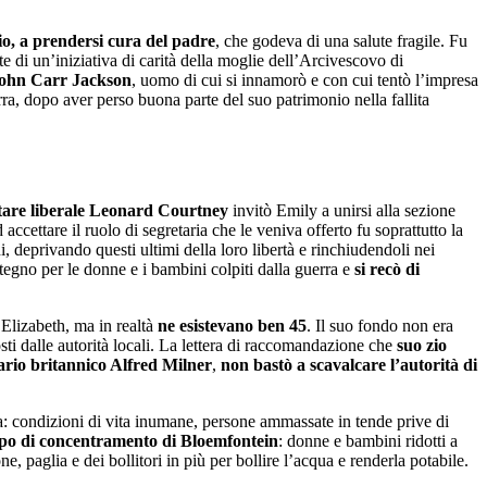
nio, a prendersi cura del padre
, che godeva di una salute fragile. Fu
te di un’iniziativa di carità della moglie dell’Arcivescovo di
ohn Carr Jackson
, uomo di cui si innamorò e con cui tentò l’impresa
rra, dopo aver perso buona parte del suo patrimonio nella fallita
tare liberale Leonard Courtney
invitò Emily a unirsi alla sezione
cettare il ruolo di segretaria che le veniva offerto fu soprattutto la
, deprivando questi ultimi della loro libertà e rinchiudendoli nei
tegno per le donne e i bambini colpiti dalla guerra e
si recò di
 Elizabeth, ma in realtà
ne esistevano ben 45
. Il suo fondo non era
sti dalle autorità locali. La lettera di raccomandazione che
suo zio
ario britannico Alfred Milner
,
non bastò a scavalcare l’autorità di
la: condizioni di vita inumane, persone ammassate in tende prive di
mpo di concentramento di Bloemfontein
: donne e bambini ridotti a
, paglia e dei bollitori in più per bollire l’acqua e renderla potabile.