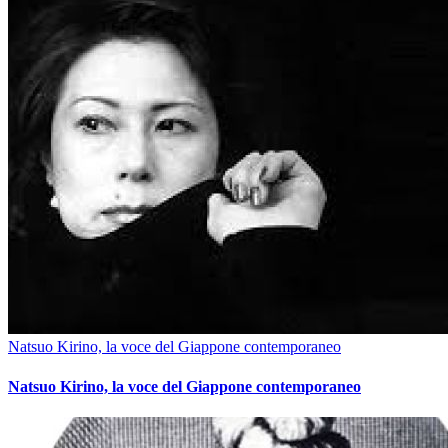
Natsuo Kirino, la voce del Giappone contemporaneo
Natsuo Kirino, la voce del Giappone contemporaneo