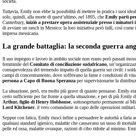
società.
Tuttavia, Emily non ebbe la possibilità di mettere in pratica i suoi ide
solo, quindi, alla morte di quest’ultimo, nel 1895, che
Emily partì per
Canterbury,
iniziò a prestare opera assistenziale presso i minator
di avviare un ranch in Messico: la loro iniziativa però fallì, così come
impresa messicana.
La grande battaglia: la seconda guerra an
Il suo impegno e lavoro in ambito sociale non erano però passati ino
femminile del
Comitato di conciliazione sudafricano
, un’organizzaz
consapevolezza del tremendo impatto di quella guerra sui civili: i sold
campi di concentramento, dove soffrivano la fame e condizioni di vita 
persona a Capo di Buona Speranza
per supervisionarne la distribu
La situazione, però, era molto più grave di quanto pensasse. Emily er
certo sufficiente per far fronte a quella situazione, e per di più Emily
Arthur, figlio di Henry Hobhouse
, sottosegretario permanente al Min
Lord Kitchener
, il vero comandante in capo delle operazioni militari.
Seppur con fatica, Emily riuscì infine a persuadere le autorità a farla
qualsiasi standard igienico, malattie che causavano un tasso di mortalit
pelle ed ossa, malattie ovunque, razioni di cibo ridotte al minimo. Emil