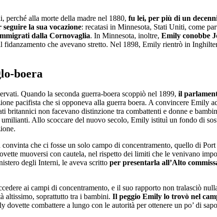
ali, perché alla morte della madre nel 1880,
fu lei, per più di un decen
 seguire la sua vocazione
: recatasi in Minnesota, Stati Uniti, come par
i immigrati dalla Cornovaglia
. In Minnesota, inoltre,
Emily conobbe J
 il fidanzamento che avevano stretto. Nel 1898, Emily rientrò in Inghilte
glo-boera
sservati. Quando la seconda guerra-boera scoppiò nel 1899,
il parlamen
ione pacifista che si opponeva alla guerra boera. A convincere Emily ad ac
ati britannici non facevano distinzione tra combattenti e donne e bambini
umilianti. Allo scoccare del nuovo secolo, Emily istituì un fondo di sos
zione.
a convinta che ci fosse un solo campo di concentramento, quello di Port
 dovette muoversi con cautela, nel rispetto dei limiti che le venivano impo
istero degli Interni, le aveva scritto
per presentarla all’Alto commiss
 accedere ai campi di concentramento, e il suo rapporto non tralasciò nul
à altissimo, soprattutto tra i bambini.
Il peggio Emily lo trovò nel ca
y dovette combattere a lungo con le autorità per ottenere un po’ di sapone