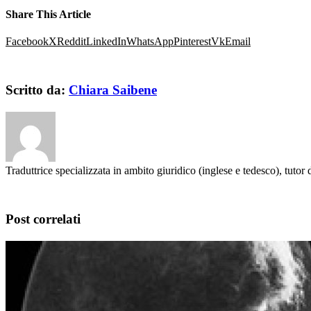
Share This Article
Facebook
X
Reddit
LinkedIn
WhatsApp
Pinterest
Vk
Email
Scritto da:
Chiara Saibene
Traduttrice specializzata in ambito giuridico (inglese e tedesco), tutor 
Post correlati