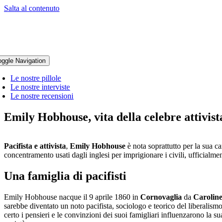
Salta al contenuto
oggle Navigation
Le nostre pillole
Le nostre interviste
Le nostre recensioni
Emily Hobhouse, vita della celebre attivist
Pacifista e attivista
,
Emily Hobhouse
è nota soprattutto per la sua c
concentramento usati dagli inglesi per imprigionare i civili, ufficialmen
Una famiglia di pacifisti
Emily Hobhouse nacque il 9 aprile 1860 in
Cornovaglia
da
Carolin
sarebbe diventato un noto pacifista, sociologo e teorico del liberalism
certo i pensieri e le convinzioni dei suoi famigliari influenzarono la sua