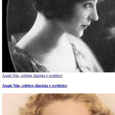
Anaïs Nin, celebre diarista e scrittrice
Anaïs Nin, celebre diarista e scrittrice