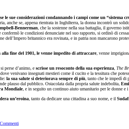
se le sue considerazioni condannando i campi come un “sistema cr
ria, anche se, appena rientrata in Inghilterra, la donna incontrò un solid
 Campbell-Bennerman
, che la sostenne nella sua battaglia, il governo is
e confermò le condizioni denunciate nel suo rapporto, si ordinò di cessa
ione dell’Impero britannico era rovinata, e in patria non mancarono protes
la fine del 1901, le venne impedito di attraccare
, venne imprigiona
n si perse d’animo, e
scrisse un resoconto della sua esperienza
,
The Br
 dove venivano insegnati mestieri come il cucito e la tessitura che pote
lie:
la sua salute si deteriorava sempre di più
, tanto che le impedì d
de plauso dal pubblico. Ostacolata dalla propria salute indebolita,
Emil
ra Mondiale
, e in seguito un continuo aiuto umanitario per le donne e i 
idera un’eroina
, tanto da dedicare una cittadina a suo nome, e il
Sudafr
 Commenti