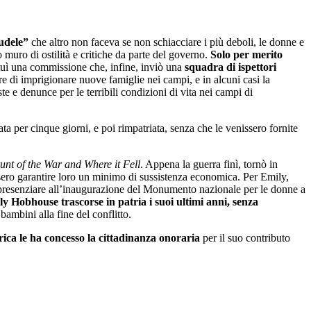
udele”
che altro non faceva se non schiacciare i più deboli, le donne e
o muro di ostilità e critiche da parte del governo.
Solo per merito
tituì una commissione che, infine, inviò una
squadra di ispettori
re di imprigionare nuove famiglie nei campi, e in alcuni casi la
te e denunce per le terribili condizioni di vita nei campi di
ta per cinque giorni, e poi rimpatriata, senza che le venissero fornite
unt of the War and Where it Fell
. Appena la guerra finì, tornò in
ssero garantire loro un minimo di sussistenza economica. Per Emily,
i presenziare all’inaugurazione del Monumento nazionale per le donne a
y Hobhouse trascorse in patria i suoi ultimi anni, senza
bambini alla fine del conflitto.
ica le ha concesso la cittadinanza onoraria
per il suo contributo