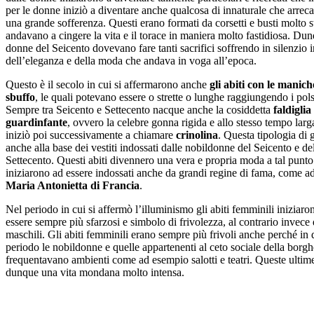
per le donne iniziò a diventare anche qualcosa di innaturale che arrec
una grande sofferenza. Questi erano formati da corsetti e busti molto st
andavano a cingere la vita e il torace in maniera molto fastidiosa. Dun
donne del Seicento dovevano fare tanti sacrifici soffrendo in silenzio
dell’eleganza e della moda che andava in voga all’epoca.
Questo è il secolo in cui si affermarono anche
gli abiti con le manich
sbuffo
, le quali potevano essere o strette o lunghe raggiungendo i pols
Sempre tra Seicento e Settecento nacque anche la cosiddetta
faldiglia
guardinfante
, ovvero la celebre gonna rigida e allo stesso tempo larg
iniziò poi successivamente a chiamare
crinolina
. Questa tipologia di 
anche alla base dei vestiti indossati dalle nobildonne del Seicento e de
Settecento. Questi abiti divennero una vera e propria moda a tal punto
iniziarono ad essere indossati anche da grandi regine di fama, come 
Maria Antonietta di Francia
.
Nel periodo in cui si affermò l’illuminismo gli abiti femminili iniziaro
essere sempre più sfarzosi e simbolo di frivolezza, al contrario invece 
maschili. Gli abiti femminili erano sempre più frivoli anche perché in 
periodo le nobildonne e quelle appartenenti al ceto sociale della borgh
frequentavano ambienti come ad esempio salotti e teatri. Queste ulti
dunque una vita mondana molto intensa.