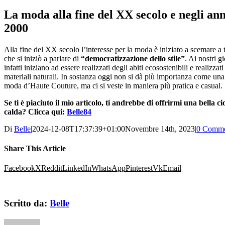
La moda alla fine del XX secolo e negli ann
2000
Alla fine del XX secolo l’interesse per la moda è iniziato a scemare a 
che si iniziò a parlare di
“democratizzazione dello stile”
. Ai nostri g
infatti iniziano ad essere realizzati degli abiti ecosostenibili e realizzat
materiali naturali. In sostanza oggi non si dà più importanza come una 
moda d’Haute Couture, ma ci si veste in maniera più pratica e casual.
Se ti è piaciuto il mio articolo, ti andrebbe di offrirmi una bella ci
calda? Clicca qui:
Belle84
Di
Belle
|
2024-12-08T17:37:39+01:00
Novembre 14th, 2023
|
0 Comme
Share This Article
Facebook
X
Reddit
LinkedIn
WhatsApp
Pinterest
Vk
Email
Scritto da:
Belle