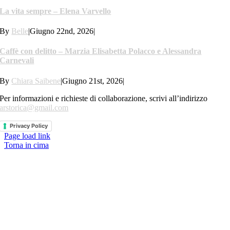
La vita sempre – Elena Varvello
By
Belle
|
Giugno 22nd, 2026
|
Caffè con delitto – Marzia Elisabetta Polacco e Alessandra
Carnevali
By
Chiara Saibene
|
Giugno 21st, 2026
|
Per informazioni e richieste di collaborazione, scrivi all’indirizzo
arstorica@gmail.com
Privacy Policy
Page load link
Torna in cima