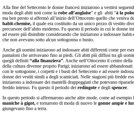
Alla fine del Settecento le donne francesi iniziarono a vestirsi seguend
moda degli abiti noti come la
robe all’anglaise
” e gli abiti “
à la polo
ma ben presto si affermò all’inizio dell’Ottocento quello che veniva de
habit-chemise,
il quale era costituito da un unico pezzo di vestito div
precursore dell’abito moderno. Fu questo il periodo in cui le donne in
ad essere più disinibite considerando che iniziarono a indossare habit
che non avevano sotto alcun sottogonna o busto.
Anche gli uomini iniziarono ad indossare abiti differenti come per ese
pantaloni che arrivavano fino ai piedi. Gli abiti più diffusi tra gli uom
quegli definiti
“alla finanziera”
. Anche nell’Ottocento il centro dell
della cultura divenne proprio Parigi; iniziarono ad essere abbandonati g
con le sottogonne, i corpetti e i busti del Settecento e ad essere indossa
donne dei vestiti simili a degli scamiciati. Nelle stagioni più fredde es
iniziarono a indossare dei mantelli drappeggiati che potevano ripararle
freddo intenso. Fu questo il periodo dei
redingote
e degli
spencer
.
In questo periodo si affermarono anche altre mode, come ad esempio 
maniche à gigot,
e tornarono di moda di nuovo le
gonne ampie e lu
giungevano fino a terra.