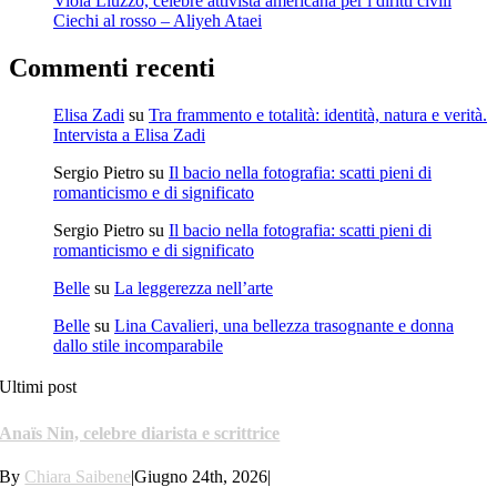
Viola Liuzzo, celebre attivista americana per i diritti civili
Ciechi al rosso – Aliyeh Ataei
Commenti recenti
Elisa Zadi
su
Tra frammento e totalità: identità, natura e verità.
Intervista a Elisa Zadi
Sergio Pietro
su
Il bacio nella fotografia: scatti pieni di
romanticismo e di significato
Sergio Pietro
su
Il bacio nella fotografia: scatti pieni di
romanticismo e di significato
Belle
su
La leggerezza nell’arte
Belle
su
Lina Cavalieri, una bellezza trasognante e donna
dallo stile incomparabile
Ultimi post
Anaïs Nin, celebre diarista e scrittrice
By
Chiara Saibene
|
Giugno 24th, 2026
|