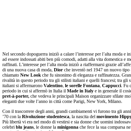
Nel secondo dopoguerra iniziò a calare l’interesse per l’alta moda e in
ad essere indossati abiti ben più comodi, adatti alla vita domestica e 
raffinati. L’interesse per l’alta moda iniziò a riaffermarsi grazie all’af
di una nuova casa di moda,
Dior
che inventò nel 1947 un nuovo tipo 
chiamato
New Look
che fu sinonimo di eleganza e raffinatezza. Gran
rivalità in questo periodo tra gli stilisti italiani e quelli francesi; tra gli st
italiani si affermarono
Valentino
,
le sorelle Fontana
,
Cappucci
. Fu 
periodo in cui si affermò in Italia il
Made in Italy
e in generale il cosi
pret-à-porter,
che vedeva le principali Maison organizzare sfilate mo
eleganti due volte l’anno in città come Parigi, New York, Milano.
Con il trascorrere degli anni, grandi cambiamenti vi furono tra gli anni
’70 con la
Rivoluzione studentesca
, la nascita del
movimento Hipp
Più libertà vi era nel modo di vestirsi e sia donne che uomini indossav
celebri
blu jeans
, le donne la
minigonna
che fece la sua comparsa ne