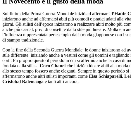
Il Novecento e il gusto della moda
Sul finire della Prima Guerra Mondiale iniziò ad affermarsi
l’Haute C
iniziarono anche ad affermarsi abiti più comodi e pratici adatti alla vita 
giorni. Gli stilisti dell’epoca iniziarono a realizzare abiti molto più co
anche più casual, privi di corsetti e dallo stile più lineare. Molta era a
l’influenza rappresentata per esempio dalla moda giapponese con i s
di stampo tradizionale.
Con la fine della Seconda Guerra Mondiale, le donne iniziarono ad a
stile differente, iniziando anche a vestirsi come gli uomini e tagliando i
corti. Fu proprio questo il periodo in cui si affermò anche la casa di 
fondata dalla stilista
Coco Chanel
che iniziò a ideare abiti alla moda
allo stesso tempo fossero anche eleganti. Sempre in questo periodo si
affermarono anche altri stilisti importanti come
Elsa Schiaparelli
,
Le
Cristobal Balenciaga
e tanti altri ancora.