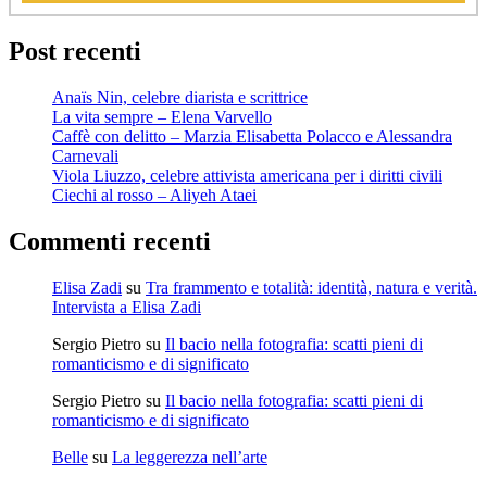
Post recenti
Anaïs Nin, celebre diarista e scrittrice
La vita sempre – Elena Varvello
Caffè con delitto – Marzia Elisabetta Polacco e Alessandra
Carnevali
Viola Liuzzo, celebre attivista americana per i diritti civili
Ciechi al rosso – Aliyeh Ataei
Commenti recenti
Elisa Zadi
su
Tra frammento e totalità: identità, natura e verità.
Intervista a Elisa Zadi
Sergio Pietro
su
Il bacio nella fotografia: scatti pieni di
romanticismo e di significato
Sergio Pietro
su
Il bacio nella fotografia: scatti pieni di
romanticismo e di significato
Belle
su
La leggerezza nell’arte