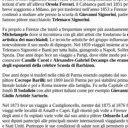
lezioni d’arte all’allieva
Orsola Ferrari
, il Cabianca partì nel 1851 pe
breve soggiorno a Milano, per poi trasferirsi nell’anno 1853 a Firenz
continuò a studiare arte presso la scuola di
Giovanni Signorini
, padre
famoso pittore macchiaiolo
Telemaco Signorini
.
Fu proprio a Firenze che iniziò a frequentare sempre più assiduamente
Michelangelo
dove si incontrava con gli altri artisti che fondarono la
c
artistica dei macchiaioli
. Le tecniche artistiche del gruppo influenza
notevolmente il suo modo di dipingere. Nel 1859 viaggiò insieme ai s
Telemaco Signorini e Banti per tutta Italia, giungendo a Napoli, Solfe
Spezia. Due anni dopo fece un viaggio a Parigi, dove ebbe modo poi 
conoscere
Camille Corot
e
Alexandre-Gabriel Decamps che eran
degli esponenti della celebre Scuola di Barbizon.
Due anni dopo si trasferì nella città di Parma essendo ospitato dal suo
pittore
Cecrope Barilli;
nel 1869 lasciò Parma per poi stabilirsi prima
litorale laziale e poi a Roma insieme alla famiglia. Fu nella Capitale c
fondò
Il Sodalizio
con altri pittori italiani come per esempio
Giovanni
Giulio Aristide Sartorio
.
Nel 1873 fece un viaggio a Castiglioncello, mentre dal 1875 al 1876 fe
viaggi nelle località di Amalfi e Capri. Egli ritornò più volte a Firenze
degli anni e fu ospitato varie volte dal suo amico pittore
Odoardo Lal
suoi dipinti partecipò alle principali mostre internazionali viaggiando 
e Stati Uniti. Purtroppo le sue condizioni di salute non gli permisero p