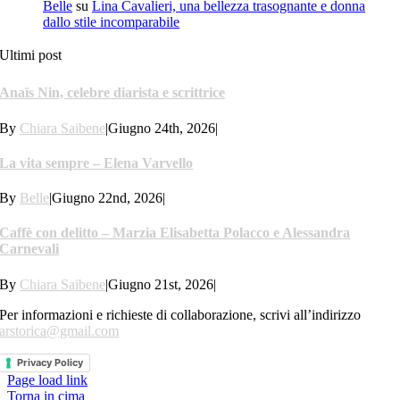
Belle
su
Lina Cavalieri, una bellezza trasognante e donna
dallo stile incomparabile
Ultimi post
Anaïs Nin, celebre diarista e scrittrice
By
Chiara Saibene
|
Giugno 24th, 2026
|
La vita sempre – Elena Varvello
By
Belle
|
Giugno 22nd, 2026
|
Caffè con delitto – Marzia Elisabetta Polacco e Alessandra
Carnevali
By
Chiara Saibene
|
Giugno 21st, 2026
|
Per informazioni e richieste di collaborazione, scrivi all’indirizzo
arstorica@gmail.com
Privacy Policy
Page load link
Torna in cima