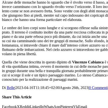
Alcune delle monache hanno lo sguardo che è rivolto verso il basso, a
invece camminano con lo sguardo rivolto verso l’orizzonte. Il loro inc
lento come se non avessero fretta. Sono vestite con degli abiti monacal
che giungono fino ai piedi, mentre sul capo indossano dei copricapi di
bianco che hanno una forma particolare ed elaborata.
Le ombre dei loro corpi sono lunghe e si scorgono riflesse sulla sinistr
prato. Il terreno è costituito inoltre da una parte rocciosa collocata in 
piano e da una parte erbosa poco più distante, da cui inizia anche una 
su cui sta camminando uno dei tre gruppi di monache. Sullo sfondo, i
lontananza, si intravede chiaro il mare dall’intenso colore azzurro su c
fluttuano delle imbarcazioni. Nel cielo azzurro si intravedono tre gabb
volano in piena libertà.
Quella che viene descritta in questo dipinto di
Vincenzo Cabianca
è 
di vita quotidiana intima, ovvero il momento in cui delle monache pa
in gruppi durante una bella e tranquilla giornata probabilmente primave
cui si scorge il sole e un tipico paesaggio marino. Lo stesso Cabianca 
conosciuto per la realizzazione di paesaggi marini.
Di
Belle
|
2023-04-16T11:18:45+02:00
Agosto 26th, 2023
|
0 Commenti
Share This Article
Facebook
X
Reddit
LinkedIn
WhatsApp
Pinterest
Vk
Email