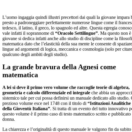
L’uomo ingaggia quindi illustri precettori dai quali la giovane impara
presto a padroneggiare perfettamente numerose lingue come il francese
tedesco, il latino, il greco, lo spagnolo ed altre. Questa egregia conosc
vale infatti il soprannome di
“Oracolo Settilingue”
. Ma questo non è t
giovane si dedica infatti anche allo studio di discipline come la filosofi
matematica dato che l’elasticità della sua mente le consente di spaziare
lingue ad argomenti di logica, meccanica e cosmologia (solo per citar
qualcuno degli ambiti degli studio).
La grande bravura della Agnesi come
matematica
A lei si deve il primo vero volume che raccoglie teorie di algebra,
geometria e calcolo differenziale ed integrale
che abbia un approcc
sistemico tale per cui possa definirsi un manuale dedicato allo studio.
prezioso volume esce nel 1748 con il titolo di
“Istituzioni Analitiche
della Gioventù Italiana”
. Si tratta di un evento del tutto innovativo 
questo volume è il primo caso di testo matematico scritto e pubblicato
donna.
La chiarezza e l’originalità di questo manuale le valgono fin da subito