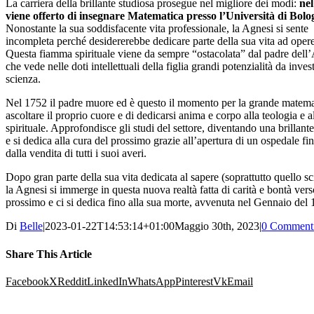
La carriera della brillante studiosa prosegue nel migliore dei modi:
nel
viene offerto di insegnare Matematica presso l’Università di Bol
Nonostante la sua soddisfacente vita professionale, la Agnesi si sente
incompleta perché desidererebbe dedicare parte della sua vita ad opere 
Questa fiamma spirituale viene da sempre “ostacolata” dal padre dell
che vede nelle doti intellettuali della figlia grandi potenzialità da invest
scienza.
Nel 1752 il padre muore ed è questo il momento per la grande matema
ascoltare il proprio cuore e di dedicarsi anima e corpo alla teologia e al
spirituale. Approfondisce gli studi del settore, diventando una brillant
e si dedica alla cura del prossimo grazie all’apertura di un ospedale fi
dalla vendita di tutti i suoi averi.
Dopo gran parte della sua vita dedicata al sapere (soprattutto quello sci
la Agnesi si immerge in questa nuova realtà fatta di carità e bontà verso
prossimo e ci si dedica fino alla sua morte, avvenuta nel Gennaio del 
Di
Belle
|
2023-01-22T14:53:14+01:00
Maggio 30th, 2023
|
0 Comment
Share This Article
Facebook
X
Reddit
LinkedIn
WhatsApp
Pinterest
Vk
Email