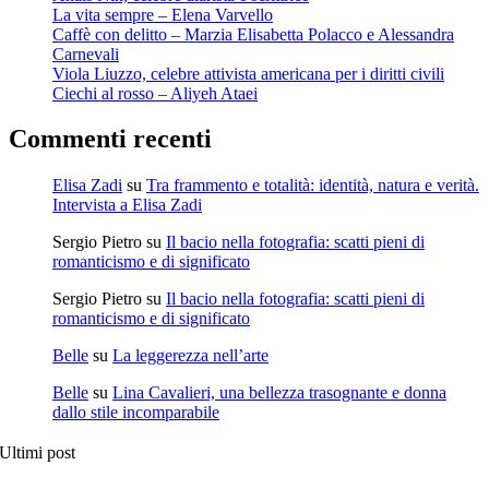
La vita sempre – Elena Varvello
Caffè con delitto – Marzia Elisabetta Polacco e Alessandra
Carnevali
Viola Liuzzo, celebre attivista americana per i diritti civili
Ciechi al rosso – Aliyeh Ataei
Commenti recenti
Elisa Zadi
su
Tra frammento e totalità: identità, natura e verità.
Intervista a Elisa Zadi
Sergio Pietro
su
Il bacio nella fotografia: scatti pieni di
romanticismo e di significato
Sergio Pietro
su
Il bacio nella fotografia: scatti pieni di
romanticismo e di significato
Belle
su
La leggerezza nell’arte
Belle
su
Lina Cavalieri, una bellezza trasognante e donna
dallo stile incomparabile
Ultimi post