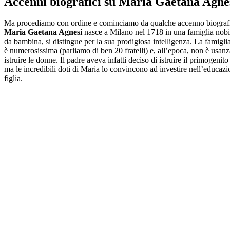
Accenni biografici su Maria Gaetana Agne
Ma procediamo con ordine e cominciamo da qualche accenno biograf
Maria Gaetana Agnesi
nasce a Milano nel 1718 in una famiglia nobil
da bambina, si distingue per la sua prodigiosa intelligenza. La famigli
è numerosissima (parliamo di ben 20 fratelli) e, all’epoca, non è usa
istruire le donne. Il padre aveva infatti deciso di istruire il primogenit
ma le incredibili doti di Maria lo convincono ad investire nell’educazi
figlia.