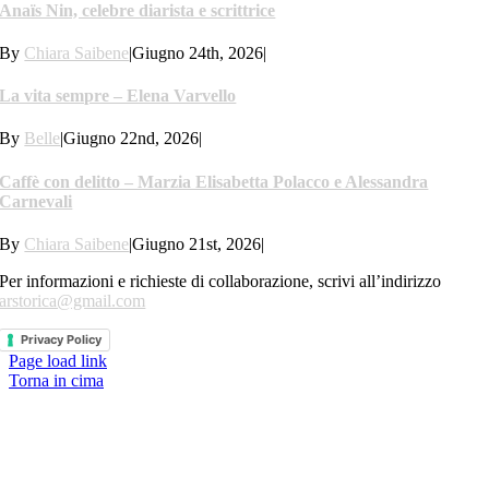
Anaïs Nin, celebre diarista e scrittrice
By
Chiara Saibene
|
Giugno 24th, 2026
|
La vita sempre – Elena Varvello
By
Belle
|
Giugno 22nd, 2026
|
Caffè con delitto – Marzia Elisabetta Polacco e Alessandra
Carnevali
By
Chiara Saibene
|
Giugno 21st, 2026
|
Per informazioni e richieste di collaborazione, scrivi all’indirizzo
arstorica@gmail.com
Privacy Policy
Page load link
Torna in cima