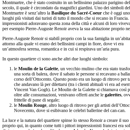
Montmartre, che è stato costruito in un bellissimo palazzo parigino d
secolo, il quale è circondato da magnifici giardini. Uno dei simboli del
Montmartre è senz’altro la
Basilique du Sacré-Coeur
che è oggi uno
luoghi più visitati dai turisti di tutto il mondo che si recano in Francia. 
impressionisti adoravano questa zona della città e alcuni di loro vivev
per esempio Pierre-Auguste Renoir aveva la sua abitazione proprio ne
Pierre-Auguste Renoir si stabilì proprio con la sua famiglia in un’abit
attorno alla quale vi erano dei bellissimi campi in fiore, dove vi era
un’atmosfera serena, romantica e in cui si respirava un’aria pura.
In questo quartiere ci sono anche altri due luoghi simbolo:
le
Moulin de la Galette
, un vecchio mulino che era stato trasf
una sorta di balera, dove il sabato le persone si recavano a balla
corso dell’Ottocento. Questo posto era un luogo di ritrovo per tan
che andavano là per dilettarsi (tra i clienti abituali vi era ad ese
Vincent Van Gogh). Le Moulin de la Galette si chiamava così 
oltre alle consumazioni, venivano offerti anche le
galeettes
, ov
frittelle di pane di segale;
le
Moulin Rouge
, altro luogo di ritrovo per gli artisti dell’Otto
Novecento, dove si esibivano le celebri ballerine del can-can.
La luce e la natura del quartiere spinse lo stesso Renoir a creare il suo 
proprio qui, in quanto come tutti i pittori impressionisti francesi era sol