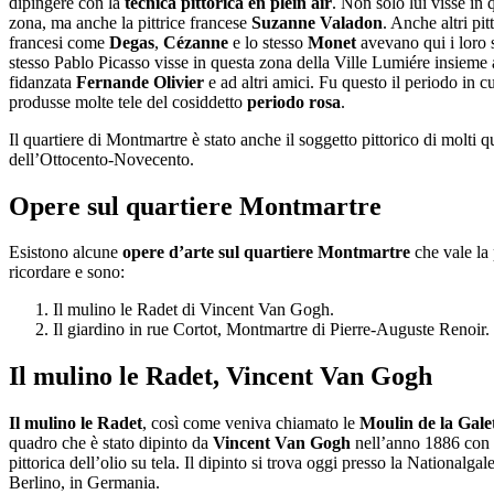
dipingere con la
tecnica pittorica en plein air
. Non solo lui visse in 
zona, ma anche la pittrice francese
Suzanne Valadon
. Anche altri pit
francesi come
Degas
,
Cézanne
e lo stesso
Monet
avevano qui i loro 
stesso Pablo Picasso visse in questa zona della Ville Lumiére insieme 
fidanzata
Fernande Olivier
e ad altri amici. Fu questo il periodo in cu
produsse molte tele del cosiddetto
periodo rosa
.
Il quartiere di Montmartre è stato anche il soggetto pittorico di molti q
dell’Ottocento-Novecento.
Opere sul quartiere Montmartre
Esistono alcune
opere d’arte sul quartiere Montmartre
che vale la
ricordare e sono:
Il mulino le Radet di Vincent Van Gogh.
Il giardino in rue Cortot, Montmartre di Pierre-Auguste Renoir.
Il mulino le Radet, Vincent Van Gogh
Il mulino le Radet
, così come veniva chiamato le
Moulin de la Gale
quadro che è stato dipinto da
Vincent Van Gogh
nell’anno 1886 con 
pittorica dell’olio su tela. Il dipinto si trova oggi presso la Nationalgale
Berlino, in Germania.