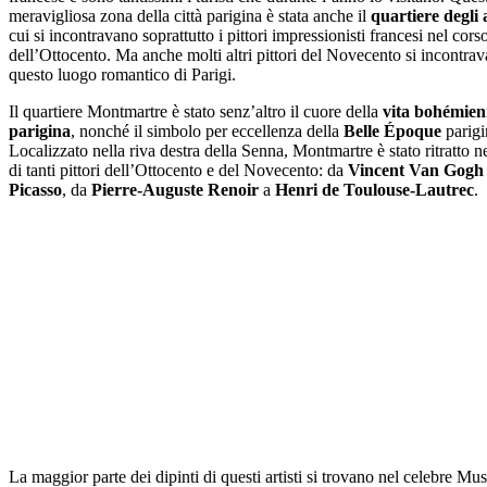
meravigliosa zona della città parigina è stata anche il
quartiere degli a
cui si incontravano soprattutto i pittori impressionisti francesi nel cors
dell’Ottocento. Ma anche molti altri pittori del Novecento si incontrav
questo luogo romantico di Parigi.
Il quartiere Montmartre è stato senz’altro il cuore della
vita bohémie
parigina
, nonché il simbolo per eccellenza della
Belle Époque
parigi
Localizzato nella riva destra della Senna, Montmartre è stato ritratto n
di tanti pittori dell’Ottocento e del Novecento: da
Vincent Van Gogh
Picasso
, da
Pierre-Auguste Renoir
a
Henri de Toulouse-Lautrec
.
La maggior parte dei dipinti di questi artisti si trovano nel celebre Mu