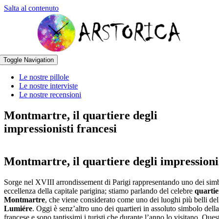
Salta al contenuto
Toggle Navigation
Le nostre pillole
Le nostre interviste
Le nostre recensioni
Montmartre, il quartiere degli
impressionisti francesi
Montmartre, il quartiere degli impressioni
Sorge nel XVIII arrondissement di Parigi rappresentando uno dei simb
eccellenza della capitale parigina; stiamo parlando del celebre
quartie
Montmartre
, che viene considerato come uno dei luoghi più belli de
Lumiére
. Oggi è senz’altro uno dei quartieri in assoluto simbolo della
francese e sono tantissimi i turisti che durante l’anno lo visitano. Ques