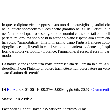
In questo dipinto viene rappresentato uno dei meravigliosi giardini che
nel quartiere sopraccitato, il cosiddetto giardino nella Rue Cortot. In 
nell’ambito del quadro si scorgono due uomini che sono stati colti nell
parlare tra loro, ma sono posti in secondo piano rispetto alla natura c
ha voluto “immortalare”. Infatti, in primo piano l’artista francese collo
rigogliosi cespugli verdi in cui si vedono in maniera evidente degli sp
fiori dai colori variopinti. (il bianco, l’arancione, il rosso, il rosa in par
modo)
La natura viene ancora una volta rappresentata dall’artista in tutta la s
rigogliosità con l’intento di volere trasmettere nell’osservatore un vero
stato d’animo di serenità.
Di
Belle
|
2023-05-06T10:09:37+02:00
Maggio 6th, 2023
|
0 Commenti
Share This Article
Facebook
X
Reddit
LinkedIn
WhatsApp
Pinterest
Vk
Email