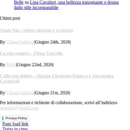
Belle
su
Lina Cavalieri, una bellezza trasognante e donna
dallo stile incomparabile
Ultimi post
Anaïs Nin, celebre diarista e scrittrice
By
Chiara Saibene
|
Giugno 24th, 2026
|
La vita sempre – Elena Varvello
By
Belle
|
Giugno 22nd, 2026
|
Caffè con delitto – Marzia Elisabetta Polacco e Alessandra
Carnevali
By
Chiara Saibene
|
Giugno 21st, 2026
|
Per informazioni e richieste di collaborazione, scrivi all’indirizzo
arstorica@gmail.com
Privacy Policy
Page load link
Torna in cima