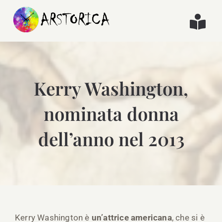
Salta
al
Togg
contenuto
Navi
Le nostre pillole
Kerry Washington,
Le nostre interviste
nominata donna
Le nostre recensioni
dell’anno nel 2013
Kerry Washington è
un’attrice americana
, che si è