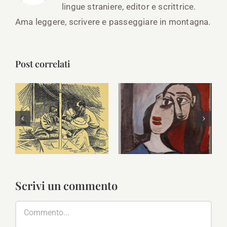
lingue straniere, editor e scrittrice.
Ama leggere, scrivere e passeggiare in montagna.
Post correlati
Delia Akeley,
Dora Maar,
grande
fotografa,
esploratrice e
poetessa e
scrittrice
pittrice francese
americana
Scrivi un commento
Commento