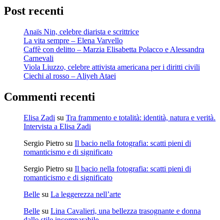
Post recenti
Anaïs Nin, celebre diarista e scrittrice
La vita sempre – Elena Varvello
Caffè con delitto – Marzia Elisabetta Polacco e Alessandra
Carnevali
Viola Liuzzo, celebre attivista americana per i diritti civili
Ciechi al rosso – Aliyeh Ataei
Commenti recenti
Elisa Zadi
su
Tra frammento e totalità: identità, natura e verità.
Intervista a Elisa Zadi
Sergio Pietro
su
Il bacio nella fotografia: scatti pieni di
romanticismo e di significato
Sergio Pietro
su
Il bacio nella fotografia: scatti pieni di
romanticismo e di significato
Belle
su
La leggerezza nell’arte
Belle
su
Lina Cavalieri, una bellezza trasognante e donna
dallo stile incomparabile