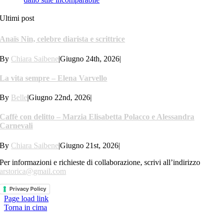
Ultimi post
Anaïs Nin, celebre diarista e scrittrice
By
Chiara Saibene
|
Giugno 24th, 2026
|
La vita sempre – Elena Varvello
By
Belle
|
Giugno 22nd, 2026
|
Caffè con delitto – Marzia Elisabetta Polacco e Alessandra
Carnevali
By
Chiara Saibene
|
Giugno 21st, 2026
|
Per informazioni e richieste di collaborazione, scrivi all’indirizzo
arstorica@gmail.com
Privacy Policy
Page load link
Torna in cima