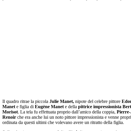
Il quadro ritrae la piccola
Julie Manet,
nipote del celebre pittore
Edo
Manet
e figlia di
Eugène Manet
e della
pittrice impressionista Ber
Morisot
. La tela fu effettuata proprio dall’amico della coppia,
Pierre
Renoir
che era anche lui un noto pittore impressionista e venne propr
ordinata da questi ultimi che volevano avere un ritratto della figlia.