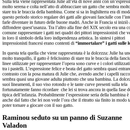
Sulla tela viene rappresentata Julie all’età di nove anni con un’espress
molto serena e colta nell’atto di abbracciare un gatto che sembra molto
stare tra le braccia della bambina. Come si sa in Inghilterra era di mod
questo periodo storico regalare dei gatti alle giovani fanciulle con l’int
farle diventare in futuro delle buone madri. Anche in Francia si iniziò 
diffondere quest’usanza. Tra l’altro alla fine del XIX secolo era una c
comune rappresentare i gatti nei quadri dei pittori impressionisti che 
in loro il simbolo della loro indipendenza artistica. In sintesi i pittori
impressionisti francesi erano contenti di
“immortalare” i gatti sulle l
In questa tela quella che viene rappresentata è la dolcezza: Julie ha u
molto tranquillo, il gatto è felicissimo di stare tra le braccia della fanciu
linee utilizzate per rappresentare l’opera sono curve e i colori utilizzat
tra i pastelli. L’espressione felice e beata del gatto sembra quasi entrar
contrasto con la posa matura di Julie che, avendo anche i capelli raccol
sembra quasi una giovane adulta piuttosto che una bambina. La dolce
suoi lineamenti, il suo viso rotondo e le tante curve presenti sulla tela
fortunatamente fanno ricordare che lei si trova ancora in quella fase d
tipica dell’infanzia. Probabilmente l’espressione seria della bambina è
anche dal fatto che lei non vede l’ora che il ritratto sia finito in modo t
poter tornare a giocare con il suo gatto.
Raminou seduto su un panno di Suzanne
Valadon