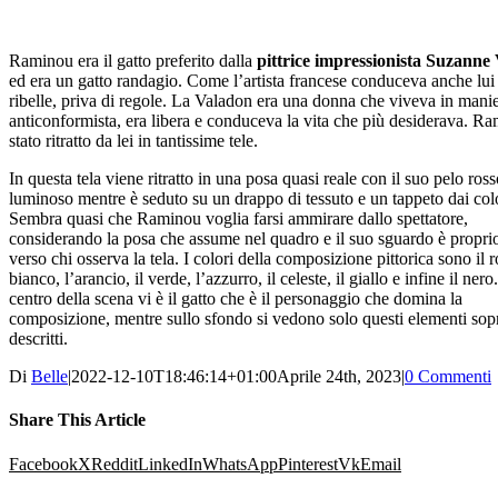
Raminou era il gatto preferito dalla
pittrice impressionista Suzanne
ed era un gatto randagio. Come l’artista francese conduceva anche lui
ribelle, priva di regole. La Valadon era una donna che viveva in mani
anticonformista, era libera e conduceva la vita che più desiderava. R
stato ritratto da lei in tantissime tele.
In questa tela viene ritratto in una posa quasi reale con il suo pelo ros
luminoso mentre è seduto su un drappo di tessuto e un tappeto dai colo
Sembra quasi che Raminou voglia farsi ammirare dallo spettatore,
considerando la posa che assume nel quadro e il suo sguardo è proprio
verso chi osserva la tela. I colori della composizione pittorica sono il ro
bianco, l’arancio, il verde, l’azzurro, il celeste, il giallo e infine il nero
centro della scena vi è il gatto che è il personaggio che domina la
composizione, mentre sullo sfondo si vedono solo questi elementi sop
descritti.
Di
Belle
|
2022-12-10T18:46:14+01:00
Aprile 24th, 2023
|
0 Commenti
Share This Article
Facebook
X
Reddit
LinkedIn
WhatsApp
Pinterest
Vk
Email