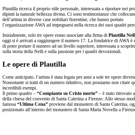
Plautilla ricerca il proprio stile personale, interessata a riportare nei pr
dipinti la naturale bellezza divina. Ci sono testimonianze che collocan
dell’artista in diverse case nobiliari fiorentine, che hanno portato
l’organizzazione AWA ad impegnarsi nella ricerca dei suoi quadri perd
Inizialmente, solo tre opere erano associate alla firma di
Plautilla Nell
oggi si è arrivati a raggiungere il numero 17. La fondatrice di AWA è 
di poter portare il numero ad un livello superiore, interessata a scoprir
sulla storia della Nelli e sulla passione per i quadri devozionali.
Le opere di Plautilla
Come anticipato, l’artista è stata legata per anni a sole tre opere divers
Nonostante si tratti di un numero riduttivo, non possiamo non citare qu
incredibili esempi.
Il primo quadro –
“Compianto su Cristo morto”
– è stato ritrovato a
della chiesa del convento di Santa Caterina a Firenze. Allo stesso mod
famosa
“Ultima Cena”
proviene dal monastero di Santa Caterina, og
posizionato all’interno del monastero di Santa Maria Novella a Firenz