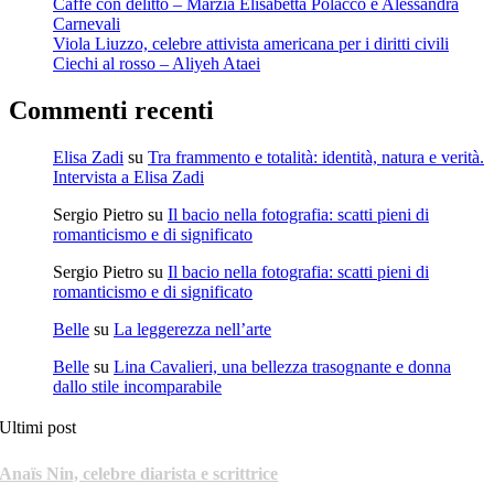
Caffè con delitto – Marzia Elisabetta Polacco e Alessandra
Carnevali
Viola Liuzzo, celebre attivista americana per i diritti civili
Ciechi al rosso – Aliyeh Ataei
Commenti recenti
Elisa Zadi
su
Tra frammento e totalità: identità, natura e verità.
Intervista a Elisa Zadi
Sergio Pietro
su
Il bacio nella fotografia: scatti pieni di
romanticismo e di significato
Sergio Pietro
su
Il bacio nella fotografia: scatti pieni di
romanticismo e di significato
Belle
su
La leggerezza nell’arte
Belle
su
Lina Cavalieri, una bellezza trasognante e donna
dallo stile incomparabile
Ultimi post
Anaïs Nin, celebre diarista e scrittrice