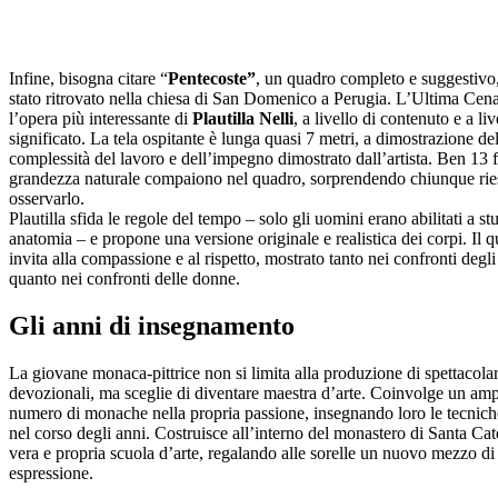
Infine, bisogna citare “
Pentecoste”
, un quadro completo e suggestivo
stato ritrovato nella chiesa di San Domenico a Perugia. L’Ultima Cen
l’opera più interessante di
Plautilla Nelli
, a livello di contenuto e a liv
significato. La tela ospitante è lunga quasi 7 metri, a dimostrazione del
complessità del lavoro e dell’impegno dimostrato dall’artista. Ben 13 f
grandezza naturale compaiono nel quadro, sorprendendo chiunque rie
osservarlo.
Plautilla sfida le regole del tempo – solo gli uomini erano abilitati a st
anatomia – e propone una versione originale e realistica dei corpi. Il 
invita alla compassione e al rispetto, mostrato tanto nei confronti degl
quanto nei confronti delle donne.
Gli anni di insegnamento
La giovane monaca-pittrice non si limita alla produzione di spettacola
devozionali, ma sceglie di diventare maestra d’arte. Coinvolge un am
numero di monache nella propria passione, insegnando loro le tecnich
nel corso degli anni. Costruisce all’interno del monastero di Santa Ca
vera e propria scuola d’arte, regalando alle sorelle un nuovo mezzo di
espressione.