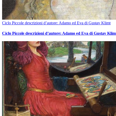
Ciclo Piccole descrizioni d’autore: Adamo ed Eva di Gustav Klimt
Ciclo Piccole descrizioni d’autore: Adamo ed Eva di Gustav Klim