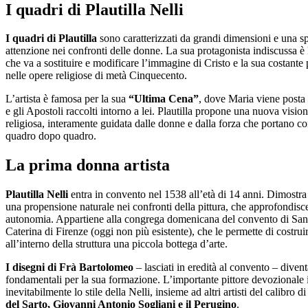
I quadri di Plautilla Nelli
I quadri di Plautilla
sono caratterizzati da grandi dimensioni e una s
attenzione nei confronti delle donne. La sua protagonista indiscussa è
che va a sostituire e modificare l’immagine di Cristo e la sua costante
nelle opere religiose di metà Cinquecento.
L’artista è famosa per la sua
“Ultima Cena”
, dove Maria viene posta 
e gli Apostoli raccolti intorno a lei. Plautilla propone una nuova visio
religiosa, interamente guidata dalle donne e dalla forza che portano co
quadro dopo quadro.
La prima donna artista
Plautilla Nelli
entra in convento nel 1538 all’età di 14 anni. Dimostra
una propensione naturale nei confronti della pittura, che approfondisce
autonomia. Appartiene alla congrega domenicana del convento di San
Caterina di Firenze (oggi non più esistente), che le permette di costrui
all’interno della struttura una piccola bottega d’arte.
I disegni di Frà Bartolomeo
– lasciati in eredità al convento – diven
fondamentali per la sua formazione. L’importante pittore devozionale 
inevitabilmente lo stile della Nelli, insieme ad altri artisti del calibro d
del Sarto, Giovanni Antonio Sogliani e il Perugino
.