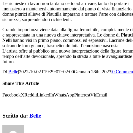
Le richieste di lavori non tardano certo ad arrivare, tanto da portare il
monastero a mantenersi autonomamente dal punto di vista finanziario
donne pittrici allieve di Plautilla imparano a trattare l’arte con delicate
sicurezza, sorprendendo i richiedenti.
Grande importanza viene data alla figura femminile, completamente ri
e rappresentata in una nuova chiave interpretativa. Le donne di
Plauti
Nelli
hanno visi in primo piano, commossi ed espressivi. Lacrime deli
solcano le loro guance, trasmettendo tutta l’emozione nascosta.
L’artista offre al pubblico una nuova interpretazione della figura femm
tempo dell’arte devozionale, aprendo la strada a tutte le avanguardiste
futuro.
Di
Belle
|
2022-10-02T19:29:07+02:00
Gennaio 28th, 2023
|
0 Commen
Share This Article
Facebook
X
Reddit
LinkedIn
WhatsApp
Pinterest
Vk
Email
Scritto da:
Belle