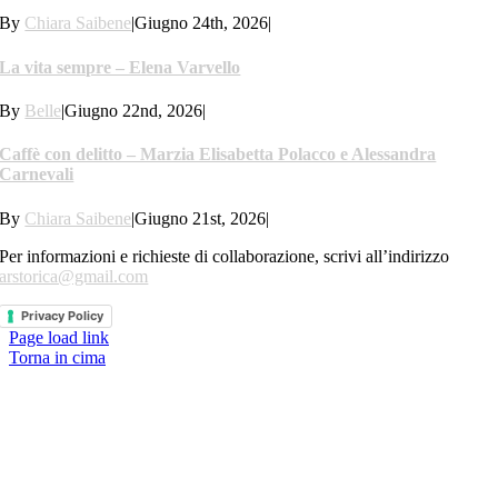
By
Chiara Saibene
|
Giugno 24th, 2026
|
La vita sempre – Elena Varvello
By
Belle
|
Giugno 22nd, 2026
|
Caffè con delitto – Marzia Elisabetta Polacco e Alessandra
Carnevali
By
Chiara Saibene
|
Giugno 21st, 2026
|
Per informazioni e richieste di collaborazione, scrivi all’indirizzo
arstorica@gmail.com
Privacy Policy
Page load link
Torna in cima