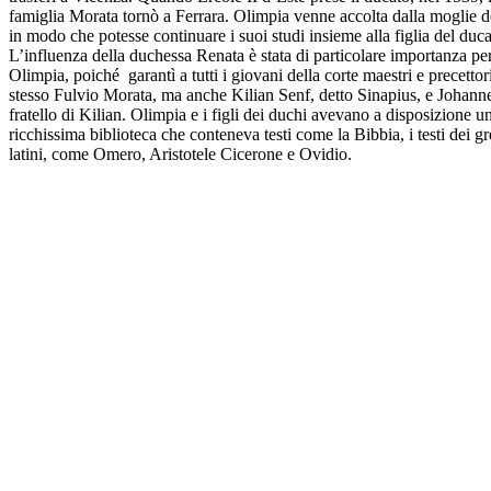
famiglia Morata tornò a Ferrara. Olimpia venne accolta dalla moglie 
in modo che potesse continuare i suoi studi insieme alla figlia del duca
L’influenza della duchessa Renata è stata di particolare importanza pe
Olimpia, poiché garantì a tutti i giovani della corte maestri e precetto
stesso Fulvio Morata, ma anche Kilian Senf, detto Sinapius, e Johann
fratello di Kilian. Olimpia e i figli dei duchi avevano a disposizione u
ricchissima biblioteca che conteneva testi come la Bibbia, i testi dei gr
latini, come Omero, Aristotele Cicerone e Ovidio.