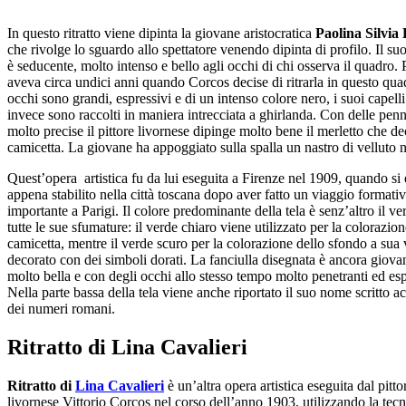
In questo ritratto viene dipinta la giovane aristocratica
Paolina Silvia
che rivolge lo sguardo allo spettatore venendo dipinta di profilo. Il su
è seducente, molto intenso e bello agli occhi di chi osserva il quadro. 
aveva circa undici anni quando Corcos decise di ritrarla in questo quad
occhi sono grandi, espressivi e di un intenso colore nero, i suoi capelli
invece sono raccolti in maniera intrecciata a ghirlanda. Con delle penn
molto precise il pittore livornese dipinge molto bene il merletto che de
camicetta. La giovane ha appoggiato sulla spalla un nastro di velluto 
Quest’opera artistica fu da lui eseguita a Firenze nel 1909, quando si 
appena stabilito nella città toscana dopo aver fatto un viaggio formati
importante a Parigi. Il colore predominante della tela è senz’altro il ve
tutte le sue sfumature: il verde chiaro viene utilizzato per la colorazion
camicetta, mentre il verde scuro per la colorazione dello sfondo a sua 
decorato con dei simboli dorati. La fanciulla disegnata è ancora giov
molto bella e con degli occhi allo stesso tempo molto penetranti ed esp
Nella parte bassa della tela viene anche riportato il suo nome scritto a
dei numeri romani.
Ritratto di Lina Cavalieri
Ritratto di
Lina Cavalieri
è un’altra opera artistica eseguita dal pitto
livornese Vittorio Corcos nel corso dell’anno 1903, utilizzando la tecn