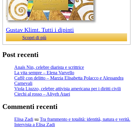
Gustav Klimt. Tutti i dipinti
Scopri di più
Post recenti
Anaïs Nin, celebre diarista e scrittrice
La vita sempre – Elena Varvello
Caffè con delitto – Marzia Elisabetta Polacco e Alessandra
Carnevali
Viola Liuzzo, celebre attivista americana per i diritti civili
Ciechi al rosso – Aliyeh Ataei
Commenti recenti
Elisa Zadi
su
Tra frammento e totalità: identità, natura e verità.
Intervista a Elisa Zadi