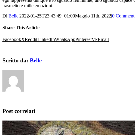
egli rappresenta dunque è lo sguardo femminile, uno sguardo capace 
trasmettere mille emozioni.
Di
Belle
|
2022-01-25T23:43:49+01:00
Maggio 11th, 2022
|
0 Comment
Share This Article
Facebook
X
Reddit
LinkedIn
WhatsApp
Pinterest
Vk
Email
Scritto da:
Belle
Post correlati