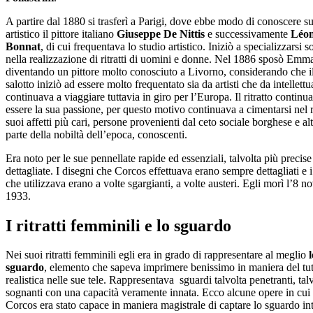
A partire dal 1880 si trasferì a Parigi, dove ebbe modo di conoscere s
artistico il pittore italiano
Giuseppe De Nittis
e successivamente
Léo
Bonnat
, di cui frequentava lo studio artistico. Iniziò a specializzarsi s
nella realizzazione di ritratti di uomini e donne. Nel 1886 sposò Emma
diventando un pittore molto conosciuto a Livorno, considerando che i
salotto iniziò ad essere molto frequentato sia da artisti che da intellettua
continuava a viaggiare tuttavia in giro per l’Europa. Il ritratto continu
essere la sua passione, per questo motivo continuava a cimentarsi nel ri
suoi affetti più cari, persone provenienti dal ceto sociale borghese e alt
parte della nobiltà dell’epoca, conoscenti.
Era noto per le sue pennellate rapide ed essenziali, talvolta più precise
dettagliate. I disegni che Corcos effettuava erano sempre dettagliati e i
che utilizzava erano a volte sgargianti, a volte austeri. Egli morì l’8 
1933.
I ritratti femminili e lo sguardo
Nei suoi ritratti femminili egli era in grado di rappresentare al meglio
l
sguardo
, elemento che sapeva imprimere benissimo in maniera del tu
realistica nelle sue tele. Rappresentava sguardi talvolta penetranti, tal
sognanti con una capacità veramente innata. Ecco alcune opere in cui 
Corcos era stato capace in maniera magistrale di captare lo sguardo in