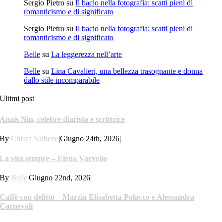
Sergio Pietro
su
Il bacio nella fotografia: scatti pieni di
romanticismo e di significato
Sergio Pietro
su
Il bacio nella fotografia: scatti pieni di
romanticismo e di significato
Belle
su
La leggerezza nell’arte
Belle
su
Lina Cavalieri, una bellezza trasognante e donna
dallo stile incomparabile
Ultimi post
Anaïs Nin, celebre diarista e scrittrice
By
Chiara Saibene
|
Giugno 24th, 2026
|
La vita sempre – Elena Varvello
By
Belle
|
Giugno 22nd, 2026
|
Caffè con delitto – Marzia Elisabetta Polacco e Alessandra
Carnevali