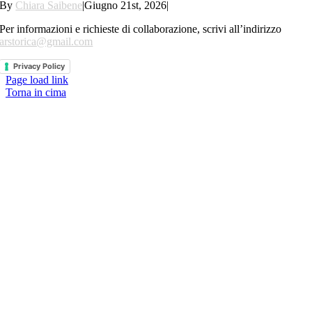
By
Chiara Saibene
|
Giugno 21st, 2026
|
Per informazioni e richieste di collaborazione, scrivi all’indirizzo
arstorica@gmail.com
Privacy Policy
Page load link
Torna in cima