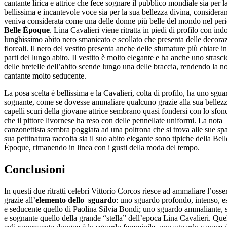
cantante lirica e attrice che fece sognare il pubblico mondiale sia per l
bellissima e incantevole voce sia per la sua bellezza divina, consider
veniva considerata come una delle donne più belle del mondo nel peri
Belle Époque
. Lina Cavalieri viene ritratta in piedi di profilo con in
lunghissimo abito nero smanicato e scollato che presenta delle decora
floreali. Il nero del vestito presenta anche delle sfumature più chiare i
parti del lungo abito. Il vestito è molto elegante e ha anche uno strasc
delle bretelle dell’abito scende lungo una delle braccia, rendendo la n
cantante molto seducente.
La posa scelta è bellissima e la Cavalieri, colta di profilo, ha uno sgua
sognante, come se dovesse ammaliare qualcuno grazie alla sua bellezz
capelli scuri della giovane attrice sembrano quasi fondersi con lo sfo
che il pittore livornese ha reso con delle pennellate uniformi. La nota
canzonettista sembra poggiata ad una poltrona che si trova alle sue spal
sua pettinatura raccolta sia il suo abito elegante sono tipiche della Bell
Époque, rimanendo in linea con i gusti della moda del tempo.
Conclusioni
In questi due ritratti celebri Vittorio Corcos riesce ad ammaliare l’osse
grazie all’
elemento dello sguardo
: uno sguardo profondo, intenso, e
e seducente quello di Paolina Silvia Bondi; uno sguardo ammaliante, 
e sognante quello della grande “stella” dell’epoca Lina Cavalieri. Que