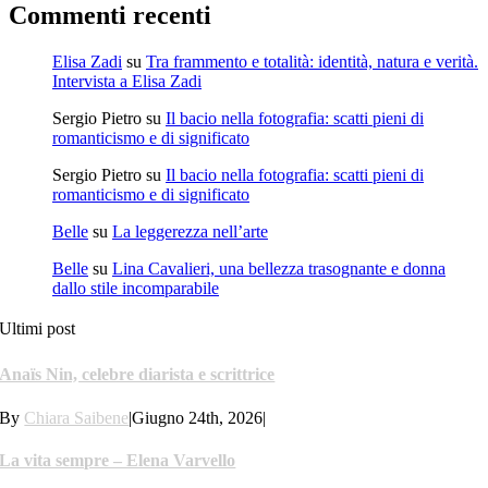
Commenti recenti
Elisa Zadi
su
Tra frammento e totalità: identità, natura e verità.
Intervista a Elisa Zadi
Sergio Pietro
su
Il bacio nella fotografia: scatti pieni di
romanticismo e di significato
Sergio Pietro
su
Il bacio nella fotografia: scatti pieni di
romanticismo e di significato
Belle
su
La leggerezza nell’arte
Belle
su
Lina Cavalieri, una bellezza trasognante e donna
dallo stile incomparabile
Ultimi post
Anaïs Nin, celebre diarista e scrittrice
By
Chiara Saibene
|
Giugno 24th, 2026
|
La vita sempre – Elena Varvello