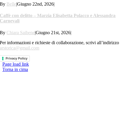
By
Belle
|
Giugno 22nd, 2026
|
Caffè con delitto – Marzia Elisabetta Polacco e Alessandra
Carnevali
By
Chiara Saibene
|
Giugno 21st, 2026
|
Per informazioni e richieste di collaborazione, scrivi all’indirizzo
arstorica@gmail.com
Privacy Policy
Page load link
Torna in cima