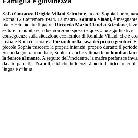
Famiglia e giovinezza
Sofia Costanza Brigida Villani Scicolone
, in arte Sophia Loren, nas
Roma il 20 settembre 1934. La madre,
Romilda Villani
, è insegnante
pianoforte mentre il padre,
Riccardo Mario Claudio Scicolone
, lavo
settore immobiliare; i due non sono sposati e questo ha significative
conseguenze sulla situazione economica di Romilda Villani, che è cost
lasciare Roma e tornare a
Pozzuoli nella casa dei propri genitori
. È
piccola Sophia trascorre la propria infanzia, proprio durante il periodo
Seconda guerra mondiale; Sophia è anche vittima di un
bombardamen
la ferisce al mento
. A seguito dell’incidente, la madre preferisce invi
da altri parenti, a
Napoli
, città che influenzerà molto l’attrice in termin
lingua e cultura.