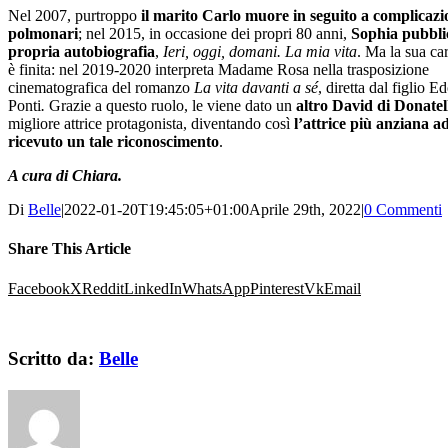
Nel 2007, purtroppo
il marito Carlo muore in seguito a complicazi
polmonari
; nel 2015, in occasione dei propri 80 anni,
Sophia pubbli
propria autobiografia
,
Ieri, oggi, domani. La mia vita
. Ma la sua ca
è finita: nel 2019-2020 interpreta Madame Rosa nella trasposizione
cinematografica del romanzo
La vita davanti a sé
, diretta dal figlio E
Ponti
.
Grazie a questo ruolo, le viene dato un
altro David di Donatel
migliore attrice protagonista, diventando così
l’attrice più anziana a
ricevuto un tale riconoscimento
.
A cura di Chiara.
Di
Belle
|
2022-01-20T19:45:05+01:00
Aprile 29th, 2022
|
0 Commenti
Share This Article
Facebook
X
Reddit
LinkedIn
WhatsApp
Pinterest
Vk
Email
Scritto da:
Belle