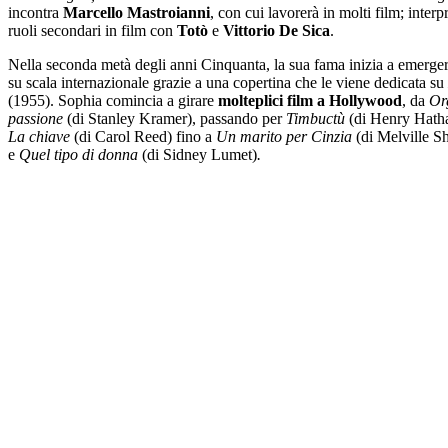
incontra
Marcello Mastroianni
, con cui lavorerà in molti film; inter
ruoli secondari in film con
Totò
e
Vittorio De Sica
.
Nella seconda metà degli anni Cinquanta, la sua fama inizia a emerge
su scala internazionale grazie a una copertina che le viene dedicata su
(1955). Sophia comincia a girare
molteplici film a Hollywood
, da
Or
passione
(di Stanley Kramer), passando per
Timbuctù
(di Henry Hath
La chiave
(di Carol Reed) fino a
Un marito per Cinzia
(di Melville S
e
Quel tipo di donna
(di Sidney Lumet)
.