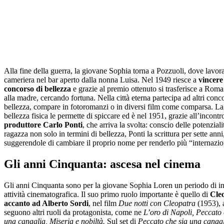
Alla fine della guerra, la giovane Sophia torna a Pozzuoli, dove lavo
cameriera nel bar aperto dalla nonna Luisa. Nel 1949 riesce a
vincere
concorso di bellezza
e grazie al premio ottenuto si trasferisce a Rom
alla madre, cercando fortuna. Nella città eterna partecipa ad altri conco
bellezza, compare in fotoromanzi o in diversi film come comparsa. La
bellezza fisica le permette di spiccare ed è nel 1951, grazie all’incontr
produttore Carlo Ponti
, che arriva la svolta: conscio delle potenziali
ragazza non solo in termini di bellezza, Ponti la scrittura per sette anni
suggerendole di cambiare il proprio nome per renderlo più “internazio
Gli anni Cinquanta: ascesa nel cinema
Gli anni Cinquanta sono per la giovane Sophia Loren un periodo di i
attività cinematografica. Il suo primo ruolo importante è quello di
Cle
accanto ad Alberto Sordi
, nel film
Due notti con Cleopatra
(1953), 
seguono altri ruoli da protagonista, come ne
L’oro di Napoli, Peccato 
una canaglia, Miseria e nobiltà.
Sul set di
Peccato che sia una canag