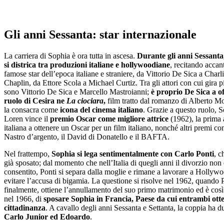
Gli anni Sessanta: star internazionale
La carriera di Sophia è ora tutta in ascesa.
Durante gli anni Sessanta,
si districa tra produzioni italiane e hollywoodiane
, recitando accant
famose star dell’epoca italiane e straniere, da Vittorio De Sica a Charl
Chaplin, da Ettore Scola a Michael Curtiz. Tra gli attori con cui gira pi
sono Vittorio De Sica e Marcello Mastroianni;
è proprio De Sica a off
ruolo di Cesira ne
La ciociara
,
film tratto dal romanzo di Alberto M
la consacra come
icona del cinema italiano
. Grazie a questo ruolo, 
Loren vince il
premio Oscar come migliore attrice
(1962), la prima a
italiana a ottenere un Oscar per un film italiano, nonché altri premi co
Nastro d’argento, il David di Donatello e il BAFTA.
Nel frattempo,
Sophia si lega sentimentalmente con Carlo Ponti
, c
già sposato; dal momento che nell’Italia di quegli anni il divorzio non
consentito, Ponti si separa dalla moglie e rimane a lavorare a Hollywo
evitare l’accusa di bigamia. La questione si risolve nel 1962, quando 
finalmente, ottiene l’annullamento del suo primo matrimonio ed è così 
nel 1966, di
sposare Sophia in Francia, Paese da cui entrambi ott
cittadinanza
. A cavallo degli anni Sessanta e Settanta, la coppia ha du
Carlo Junior ed Edoardo
.