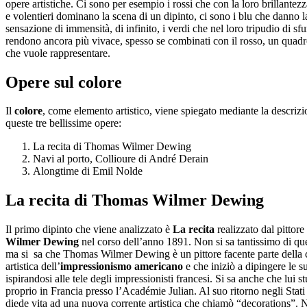
opere artistiche. Ci sono per esempio i rossi che con la loro brillantez
e volentieri dominano la scena di un dipinto, ci sono i blu che danno l
sensazione di immensità, di infinito, i verdi che nel loro tripudio di sf
rendono ancora più vivace, spesso se combinati con il rosso, un quadr
che vuole rappresentare.
Opere sul colore
Il
colore
, come elemento artistico, viene spiegato mediante la descrizi
queste tre bellissime opere:
La recita di Thomas Wilmer Dewing
Navi al porto, Collioure di André Derain
Alongtime di Emil Nolde
La recita di Thomas Wilmer Dewing
Il primo dipinto che viene analizzato è
La recita
realizzato dal pittore
Wilmer Dewing
nel corso dell’anno 1891. Non si sa tantissimo di qu
ma si sa che Thomas Wilmer Dewing è un pittore facente parte della 
artistica dell’
impressionismo americano
e che iniziò a dipingere le s
ispirandosi alle tele degli impressionisti francesi. Si sa anche che lui s
proprio in Francia presso l’Académie Julian. Al suo ritorno negli Stati
diede vita ad una nuova corrente artistica che chiamò “decorations”. 