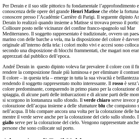
Per Derain e il suo stile pittorico fu fondamentale l’approfondimento e
conoscenza delle opere del grande
Henri Matisse
che ebbe la fortuna
conoscere presso l’Académie Carrière di Parigi. Il seguente dipinto A
Derain lo realizzò quando insieme a Matisse si trovava presso il portic
Collioure posto nelle vicinanze del confine franco-spagnolo sul Mar
Mediterraneo. Il soggetto rappresentato è tradizionale, ovvero un pae
marino con delle barche a vela, ma la disposizione del colore è davve
originale all’interno della tela: i colori molto vivi e accesi sono colloca
secondo una disposizione di blocchi frammentati, che magari non era
apprezzati dal pubblico dell’epoca.
André Derain in questo dipinto voleva far prevalere il colore con il fi
rendere la composizione finale più luminosa e per eliminare il contrast
Il colore – in questa tela – emerge in tutta la sua vivacità e brillantezza
rendendo il soggetto rappresentato molto interessante. Il
rosso
è senz’a
colore predominante, comparendo in primo piano per la colorazione d
spiaggia, di alcune parti delle imbarcazioni e di alcune parti delle mo
si scorgono in lontananza sullo sfondo. Il
verde chiaro
serve invece p
colorazione dell’acqua insieme a delle sfumature
blu
che compaiono 
nell’acqua. Il blu compare ancora una volta per la colorazione delle b
mentre il verde serve anche per la colorazione del cielo sullo sfondo. I
giallo
serve per la colorazione del cielo. Vengono rappresentate anche
persone che sono collocate sul porto.