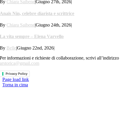
By
Chiara Saibene
|
Giugno 27th, 2026
|
Anaïs Nin, celebre diarista e scrittrice
By
Chiara Saibene
|
Giugno 24th, 2026
|
La vita sempre – Elena Varvello
By
Belle
|
Giugno 22nd, 2026
|
Per informazioni e richieste di collaborazione, scrivi all’indirizzo
arstorica@gmail.com
Privacy Policy
Page load link
Torna in cima