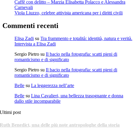
Caffè con delitto – Marzia Elisabetta Polacco e Alessandra
Carnevali
Viola Liuzzo, celebre attivista americana per i diritti civili
Commenti recenti
Elisa Zadi
su
Tra frammento e totalità: identità, natura e verità.
Intervista a Elisa Zadi
Sergio Pietro
su
Il bacio nella fotografia: scatti pieni di
romanticismo e di significato
Sergio Pietro
su
Il bacio nella fotografia: scatti pieni di
romanticismo e di significato
Belle
su
La leggerezza nell’arte
Belle
su
Lina Cavalieri, una bellezza trasognante e donna
dallo stile incomparabile
Ultimi post
Ruth Benedict, una delle più note antropologhe della storia