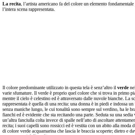
La recita
, l’artista americano fa del colore un elemento fondamentale
l’intera scena rappresentata.
Il colore predominante utilizzato in questa tela è senz’altro il
verde
nel
varie sfumature. Il verde è proprio quel colore che si trova in primo pi
mentre il cielo è celestino ed è attraversato dalle nuvole bianche. La s
rappresentata è quella di una recita: una donna è in piedi e indossa un 
senza maniche lungo, le cui tonalità sono sempre sul verdino, ha le br
fianchi ed è evidente che sta recitando una parte. Seduta su una sedia 
un’altra fanciulla colta invece di spalle nell’atto di ascoltare attentamen
recita; i suoi capelli sono rossicci ed è vestita con un abito alla moda 
di colore verde acquamarina che lascia le braccia scoperte; dietro e dav