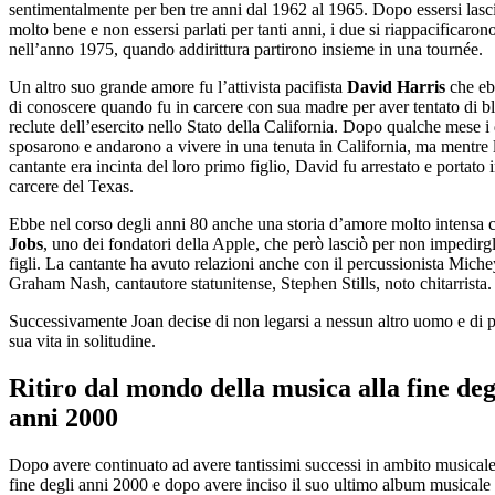
sentimentalmente per ben tre anni dal 1962 al 1965. Dopo essersi lasc
molto bene e non essersi parlati per tanti anni, i due si riappacificaron
nell’anno 1975, quando addirittura partirono insieme in una tournée.
Un altro suo grande amore fu l’attivista pacifista
David Harris
che e
di conoscere quando fu in carcere con sua madre per aver tentato di bl
reclute dell’esercito nello Stato della California. Dopo qualche mese i 
sposarono e andarono a vivere in una tenuta in California, ma mentre 
cantante era incinta del loro primo figlio, David fu arrestato e portato 
carcere del Texas.
Ebbe nel corso degli anni 80 anche una storia d’amore molto intensa
Jobs
, uno dei fondatori della Apple, che però lasciò per non impedirgl
figli. La cantante ha avuto relazioni anche con il percussionista Miche
Graham Nash, cantautore statunitense, Stephen Stills, noto chitarrista.
Successivamente Joan decise di non legarsi a nessun altro uomo e di p
sua vita in solitudine.
Ritiro dal mondo della musica alla fine deg
anni 2000
Dopo avere continuato ad avere tantissimi successi in ambito musicale 
fine degli anni 2000 e dopo avere inciso il suo ultimo album musicale