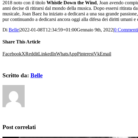
2018 noto con il titolo
Whistle Down the Wind
, Joan avendo compi
anni decise di ritirarsi dal mondo della musica. Dopo essersi ritirata 
musicale, Joan Baez ha iniziato a dedicarsi a una sua grande passione, 
pur continuando a dedicarsi ancora oggi alla difesa dei diritti umani e c
Di
Belle
|
2022-01-08T12:34:59+01:00
Gennaio 9th, 2022
|
0 Commenti
Share This Article
Facebook
X
Reddit
LinkedIn
WhatsApp
Pinterest
Vk
Email
Scritto da:
Belle
Post correlati