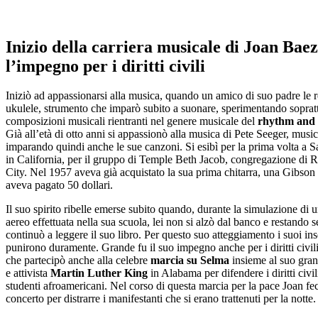
Inizio della carriera musicale di Joan Baez
l’impegno per i diritti civili
Iniziò ad appassionarsi alla musica, quando un amico di suo padre le 
ukulele, strumento che imparò subito a suonare, sperimentando soprat
composizioni musicali rientranti nel genere musicale del
rhythm and 
Già all’età di otto anni si appassionò alla musica di Pete Seeger, musici
imparando quindi anche le sue canzoni. Si esibì per la prima volta a S
in California, per il gruppo di Temple Beth Jacob, congregazione di
City. Nel 1957 aveva già acquistato la sua prima chitarra, una Gibson
aveva pagato 50 dollari.
Il suo spirito ribelle emerse subito quando, durante la simulazione di u
aereo effettuata nella sua scuola, lei non si alzò dal banco e restando 
continuò a leggere il suo libro. Per questo suo atteggiamento i suoi ins
punirono duramente. Grande fu il suo impegno anche per i diritti civil
che partecipò anche alla celebre
marcia su Selma
insieme al suo gra
e attivista
Martin Luther King
in Alabama per difendere i diritti civil
studenti afroamericani. Nel corso di questa marcia per la pace Joan fe
concerto per distrarre i manifestanti che si erano trattenuti per la notte.