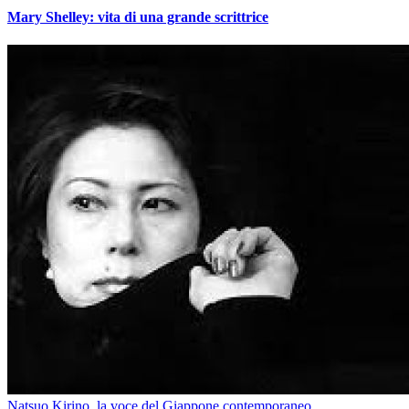
Mary Shelley: vita di una grande scrittrice
Natsuo Kirino, la voce del Giappone contemporaneo