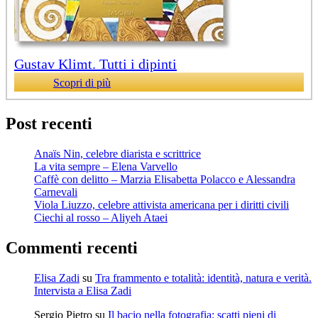
Gustav Klimt. Tutti i dipinti
Scopri di più
Post recenti
Anaïs Nin, celebre diarista e scrittrice
La vita sempre – Elena Varvello
Caffè con delitto – Marzia Elisabetta Polacco e Alessandra
Carnevali
Viola Liuzzo, celebre attivista americana per i diritti civili
Ciechi al rosso – Aliyeh Ataei
Commenti recenti
Elisa Zadi
su
Tra frammento e totalità: identità, natura e verità.
Intervista a Elisa Zadi
Sergio Pietro
su
Il bacio nella fotografia: scatti pieni di