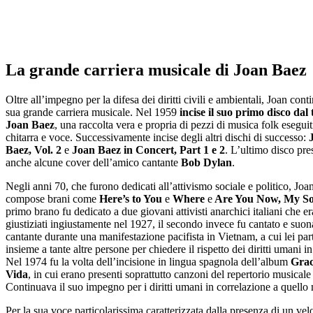
La grande carriera musicale di Joan Baez
Oltre all’impegno per la difesa dei diritti civili e ambientali, Joan cont
sua grande carriera musicale. Nel 1959
incise il suo primo disco dal 
Joan Baez
, una raccolta vera e propria di pezzi di musica folk eseguit
chitarra e voce. Successivamente incise degli altri dischi di successo:
Baez, Vol. 2
e
Joan Baez in Concert, Part 1 e 2
. L’ultimo disco pre
anche alcune cover dell’amico cantante
Bob Dylan
.
Negli anni 70, che furono dedicati all’attivismo sociale e politico, Joa
compose brani come
Here’s to You
e
Where
e
Are You Now, My S
primo brano fu dedicato a due giovani attivisti anarchici italiani che er
giustiziati ingiustamente nel 1927, il secondo invece fu cantato e suon
cantante durante una manifestazione pacifista in Vietnam, a cui lei par
insieme a tante altre persone per chiedere il rispetto dei diritti umani 
Nel 1974 fu la volta dell’incisione in lingua spagnola dell’album
Graci
Vida
, in cui erano presenti soprattutto canzoni del repertorio musicale
Continuava il suo impegno per i diritti umani in correlazione a quello
Per la sua voce particolarissima caratterizzata dalla presenza di un vel