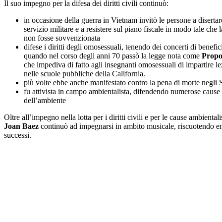
Il suo impegno per la difesa dei diritti civili continuò:
in occasione della guerra in Vietnam invitò le persone a disertare
servizio militare e a resistere sul piano fiscale in modo tale che 
non fosse sovvenzionata
difese i diritti degli omosessuali, tenendo dei concerti di benefi
quando nel corso degli anni 70 passò la legge nota come
Propos
che impediva di fatto agli insegnanti omosessuali di impartire le
nelle scuole pubbliche della California.
più volte ebbe anche manifestato contro la pena di morte negli S
fu attivista in campo ambientalista, difendendo numerose cause
dell’ambiente
Oltre all’impegno nella lotta per i diritti civili e per le cause ambiental
Joan Baez
continuò ad impegnarsi in ambito musicale, riscuotendo e
successi.