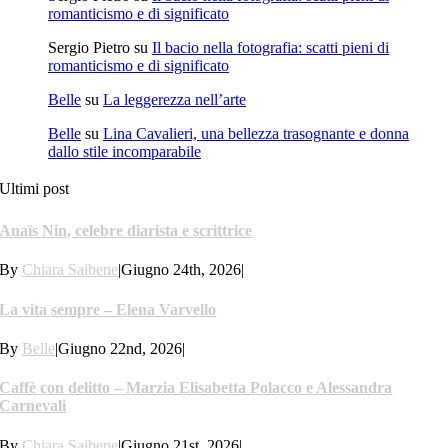
romanticismo e di significato
Sergio Pietro
su
Il bacio nella fotografia: scatti pieni di
romanticismo e di significato
Belle
su
La leggerezza nell’arte
Belle
su
Lina Cavalieri, una bellezza trasognante e donna
dallo stile incomparabile
Ultimi post
Anaïs Nin, celebre diarista e scrittrice
By
Chiara Saibene
|
Giugno 24th, 2026
|
La vita sempre – Elena Varvello
By
Belle
|
Giugno 22nd, 2026
|
Caffè con delitto – Marzia Elisabetta Polacco e Alessandra
Carnevali
By
Chiara Saibene
|
Giugno 21st, 2026
|