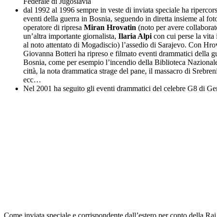
Federale di Jugoslavia
dal 1992 al 1996 sempre in veste di inviata speciale ha ripercors
eventi della guerra in Bosnia, seguendo in diretta insieme al fot
operatore di ripresa
Miran Hrovatin
(noto per avere collabora
un’altra importante giornalista,
Ilaria Alpi
con cui perse la vita 
al noto attentato di Mogadiscio) l’assedio di Sarajevo. Con Hro
Giovanna Botteri ha ripreso e filmato eventi drammatici della g
Bosnia, come per esempio l’incendio della Biblioteca Nazionale
città, la nota drammatica strage del pane, il massacro di Srebren
ecc…
Nel 2001 ha seguito gli eventi drammatici del celebre G8 di G
Come inviata speciale e corrispondente dall’estero per conto della Rai