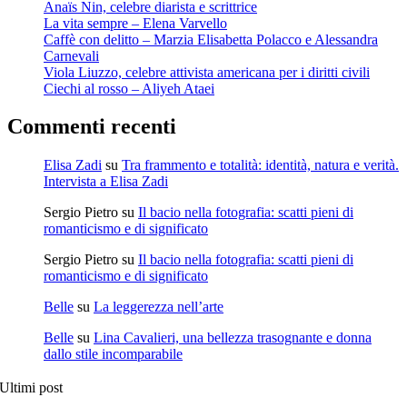
Anaïs Nin, celebre diarista e scrittrice
La vita sempre – Elena Varvello
Caffè con delitto – Marzia Elisabetta Polacco e Alessandra
Carnevali
Viola Liuzzo, celebre attivista americana per i diritti civili
Ciechi al rosso – Aliyeh Ataei
Commenti recenti
Elisa Zadi
su
Tra frammento e totalità: identità, natura e verità.
Intervista a Elisa Zadi
Sergio Pietro
su
Il bacio nella fotografia: scatti pieni di
romanticismo e di significato
Sergio Pietro
su
Il bacio nella fotografia: scatti pieni di
romanticismo e di significato
Belle
su
La leggerezza nell’arte
Belle
su
Lina Cavalieri, una bellezza trasognante e donna
dallo stile incomparabile
Ultimi post