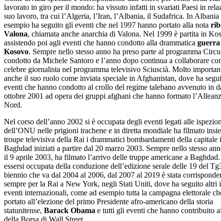
lavorato in giro per il mondo: ha vissuto infatti in svariati Paesi in rela
suo lavoro, tra cui l’Algeria, l’Iran, l’Albania, il Sudafrica. In Albania
esempio ha seguito gli eventi che nel 1997 hanno portato alla nota
rib
Valona
, chiamata anche anarchia di Valona. Nel 1999 è partita in Ko
assistendo poi agli eventi che hanno condotto alla drammatica
guerra 
Kosovo
. Sempre nello stesso anno ha preso parte al programma Circu
condotto da Michele Santoro e l’anno dopo continua a collaborare con
celebre giornalista nel programma televisivo Sciuscià. Molto important
anche il suo ruolo come inviata speciale in Afghanistan, dove ha segui
eventi che hanno condotto al crollo del regime talebano avvenuto in d
ottobre 2001 ad opera dei gruppi afghani che hanno formato l’Alleanz
Nord.
Nel corso dell’anno 2002 si è occupata degli eventi legati alle ispezion
dell’ONU nelle prigioni irachene e in diretta mondiale ha filmato insi
troupe televisiva della Rai i drammatici bombardamenti della capitale 
Baghdad iniziati a partire dal 20 marzo 2003. Sempre nello stesso an
il 9 aprile 2003, ha filmato l’arrivo delle truppe americane a Baghda
essersi occupata della conduzione dell’edizione serale delle 19 del Tg
biennio che va dal 2004 al 2006, dal 2007 al 2019 è stata corrisponden
sempre per la Rai a New York, negli Stati Uniti, dove ha seguito altri 
eventi internazionali, come ad esempio tutta la campagna elettorale ch
portato all’elezione del primo Presidente afro-americano della storia
statunitense,
Barack Obama
e tutti gli eventi che hanno contribuito a
della Borsa di Wall Street.