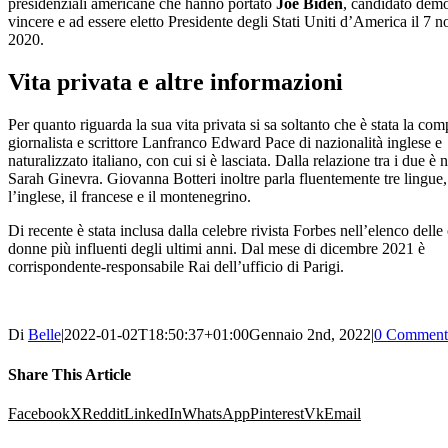
presidenziali americane che hanno portato
Joe Biden
, candidato demo
vincere e ad essere eletto Presidente degli Stati Uniti d’America il 7
2020.
Vita privata e altre informazioni
Per quanto riguarda la sua vita privata si sa soltanto che è stata la co
giornalista e scrittore Lanfranco Edward Pace di nazionalità inglese e
naturalizzato italiano, con cui si è lasciata. Dalla relazione tra i due è
Sarah Ginevra. Giovanna Botteri inoltre parla fluentemente tre lingue
l’inglese, il francese e il montenegrino.
Di recente è stata inclusa dalla celebre rivista Forbes nell’elenco delle
donne più influenti degli ultimi anni. Dal mese di dicembre 2021 è
corrispondente-responsabile Rai dell’ufficio di Parigi.
Di
Belle
|
2022-01-02T18:50:37+01:00
Gennaio 2nd, 2022
|
0 Comment
Share This Article
Facebook
X
Reddit
LinkedIn
WhatsApp
Pinterest
Vk
Email