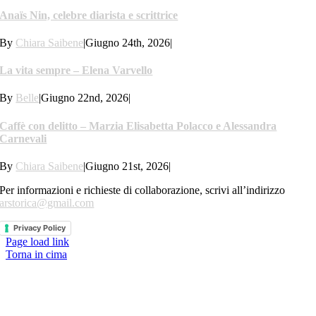
Anaïs Nin, celebre diarista e scrittrice
By
Chiara Saibene
|
Giugno 24th, 2026
|
La vita sempre – Elena Varvello
By
Belle
|
Giugno 22nd, 2026
|
Caffè con delitto – Marzia Elisabetta Polacco e Alessandra
Carnevali
By
Chiara Saibene
|
Giugno 21st, 2026
|
Per informazioni e richieste di collaborazione, scrivi all’indirizzo
arstorica@gmail.com
Privacy Policy
Page load link
Torna in cima