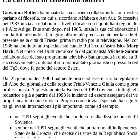
Giovanna Botteri
ha iniziato la sua carriera collaborando con riviste 
parlano di filosofia, tra cui si ricordano Alfabeta e Aut Aut. Successi
nel 1983 inizia a collaborare a livello locale con i quotidiani regionali 
e l’Alto Adige. Due anni dopo, nel 1985, inizia la sua collaborazione 
con la Rai iniziando a fare giornalismo più precisamente per la sede R
presente nella città di Trieste, prima in radio poi in televisione. Nel co
1986 ha condotto uno speciale sul canale Rai 3 con l’astrofisica
Marg
Hack
. Nel corso del 1988 viene scelta dal giornalista
Michele Sant
collaboratrice del suo programma televisivo Samarcanda in onda su R
successivamente continua il suo praticantato giornalistico presso la re
del Tg3, dove fa parte del settore Esteri.
Dal 25 gennaio del 1990 finalmente riesce ad essere iscritta regolarme
all’Albo dei giornalisti della regione Friuli-Venezia Giulia come giorna
professionista. A questo punto la Botteri nel 1990 diviene a tutti gli eff
redattrice e già a partire dal 1993 le iniziano ad essere assegnati dei ve
propri incarichi come inviata. Proprio come inviata speciale ha seguito
tra gli eventi internazionali più importanti, come ad esempio:
nel 1991 seguì gli eventi che condussero alla dissoluzione dell
Sovietica
sempre nel 1991 seguì gli eventi che portarono all’indipendenza
Stato della Croazia, che decise di uscire dalla Repubblica Social