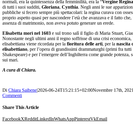
normali, era la quintessenza della femminilità, era la “
Vergine Regin
di tutti i suoi sudditi,
Gloriana
,
Cynthia
. Negli anni le sue apparizion
pubbliche si fecero sempre più spettacolari: la regina curava con osses
proprio aspetto quasi per nascondere l’età che avanzava e il fatto che, 
assenza di matrimonio, non aveva potuto generare un erede.
Elisabetta morì nel 1603
e sul trono salì il figlio di Maria Stuart, Gi
Nonostante negli ultimi anni il regno soffrisse di una crisi economica, 
elisabettiana viene ricordata per la
fioritura delle arti
, per la
nascita 
elisabettiano
, per l’opera di grandissimi drammaturghi (primi fra tutti
Shakespeare) e per l’emergere dell’Inghilterra come grande potenza, s
sui mari.
A cura di Chiara.
Di
Chiara Saibene
|
2026-06-24T15:21:15+02:00
Novembre 17th, 202
Commenti
Share This Article
Facebook
X
Reddit
LinkedIn
WhatsApp
Pinterest
Vk
Email