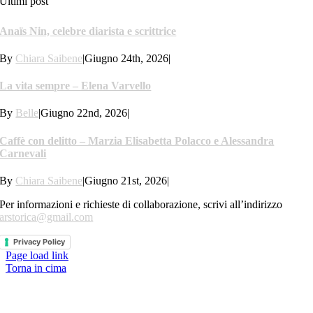
Ultimi post
Anaïs Nin, celebre diarista e scrittrice
By
Chiara Saibene
|
Giugno 24th, 2026
|
La vita sempre – Elena Varvello
By
Belle
|
Giugno 22nd, 2026
|
Caffè con delitto – Marzia Elisabetta Polacco e Alessandra
Carnevali
By
Chiara Saibene
|
Giugno 21st, 2026
|
Per informazioni e richieste di collaborazione, scrivi all’indirizzo
arstorica@gmail.com
Privacy Policy
Page load link
Torna in cima