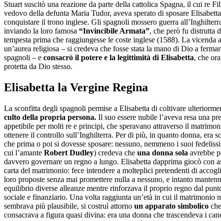
Stuart suscitò una reazione da parte della cattolica Spagna, il cui re Fil
vedovo della defunta Maria Tudor, aveva sperato di sposare Elisabetta
conquistare il trono inglese. Gli spagnoli mossero guerra all’Inghilterr
inviando la loro famosa
“Invincibile Armata”
, che però fu distrutta 
tempesta prima che raggiungesse le coste inglese (1588). La vicenda 
un’aurea religiosa – si credeva che fosse stata la mano di Dio a fermar
spagnoli – e
consacrò il potere e la legittimità di Elisabetta
, che or
protetta da Dio stesso.
Elisabetta la Vergine Regina
La sconfitta degli spagnoli permise a Elisabetta di coltivare ulteriorm
culto della propria persona.
Il suo essere nubile l’aveva resa una p
appetibile per molti re e principi, che speravano attraverso il matrimon
ottenere il controllo sull’Inghilterra. Per di più, in quanto donna, era s
che prima o poi si dovesse sposare: nessuno, nemmeno i suoi fedelissi
cui l’amante
Robert Dudley
) credeva che
una donna sola
avrebbe p
davvero governare un regno a lungo. Elisabetta dapprima giocò con as
carta del matrimonio: fece intendere a molteplici pretendenti di accogli
loro proposte senza mai promettere nulla a nessuno, e intanto mantenn
equilibrio diverse alleanze mentre rinforzava il proprio regno dal punto
sociale e finanziario. Una volta raggiunta un’età in cui il matrimonio 
sembrava più plausibile, si costruì attorno
un apparato simbolico
che
consacrava a figura quasi divina: era una donna che trascendeva i can