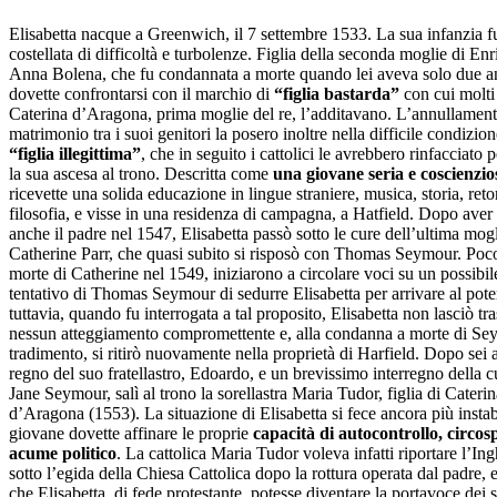
Elisabetta nacque a Greenwich, il 7 settembre 1533. La sua infanzia f
costellata di difficoltà e turbolenze. Figlia della seconda moglie di Enr
Anna Bolena, che fu condannata a morte quando lei aveva solo due a
dovette confrontarsi con il marchio di
“figlia bastarda”
con cui molti 
Caterina d’Aragona, prima moglie del re, l’additavano. L’annullament
matrimonio tra i suoi genitori la posero inoltre nella difficile condizion
“figlia illegittima”
, che in seguito i cattolici le avrebbero rinfacciato 
la sua ascesa al trono. Descritta come
una giovane seria e coscienzio
ricevette una solida educazione in lingue straniere, musica, storia, reto
filosofia, e visse in una residenza di campagna, a Hatfield. Dopo aver
anche il padre nel 1547, Elisabetta passò sotto le cure dell’ultima mogl
Catherine Parr, che quasi subito si risposò con Thomas Seymour. Poc
morte di Catherine nel 1549, iniziarono a circolare voci su un possibil
tentativo di Thomas Seymour di sedurre Elisabetta per arrivare al pote
tuttavia, quando fu interrogata a tal proposito, Elisabetta non lasciò tra
nessun atteggiamento compromettente e, alla condanna a morte di Se
tradimento, si ritirò nuovamente nella proprietà di Harfield. Dopo sei 
regno del suo fratellastro, Edoardo, e un brevissimo interregno della 
Jane Seymour, salì al trono la sorellastra Maria Tudor, figlia di Caterin
d’Aragona (1553). La situazione di Elisabetta si fece ancora più instabi
giovane dovette affinare le proprie
capacità di autocontrollo, circos
acume politico
. La cattolica Maria Tudor voleva infatti riportare l’Ing
sotto l’egida della Chiesa Cattolica dopo la rottura operata dal padre,
che Elisabetta, di fede protestante, potesse diventare la portavoce dei s