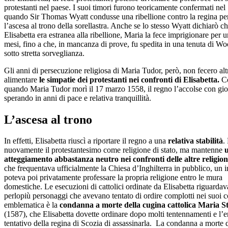
protestanti nel paese. I suoi timori furono teoricamente confermati nel
quando Sir Thomas Wyatt condusse una ribellione contro la regina per
l’ascesa al trono della sorellastra. Anche se lo stesso Wyatt dichiarò c
Elisabetta era estranea alla ribellione, Maria la fece imprigionare per u
mesi, fino a che, in mancanza di prove, fu spedita in una tenuta di W
sotto stretta sorveglianza.
Gli anni di persecuzione religiosa di Maria Tudor, però, non fecero alt
alimentare
le simpatie dei protestanti nei confronti di Elisabetta.
Co
quando Maria Tudor morì il 17 marzo 1558, il regno l’accolse con gio
sperando in anni di pace e relativa tranquillità.
L’ascesa al trono
In effetti, Elisabetta riuscì a riportare il regno a una
relativa stabilità
.
nuovamente il protestantesimo come religione di stato, ma mantenne
atteggiamento abbastanza neutro nei confronti delle altre religion
che frequentava ufficialmente la Chiesa d’Inghilterra in pubblico, un 
poteva poi privatamente professare la propria religione entro le mura
domestiche. Le esecuzioni di cattolici ordinate da Elisabetta riguarda
perlopiù personaggi che avevano tentato di ordire complotti nei suoi c
emblematica è la
condanna a morte della cugina cattolica Maria S
(1587), che Elisabetta dovette ordinare dopo molti tentennamenti e l’
tentativo della regina di Scozia di assassinarla. La condanna a morte 