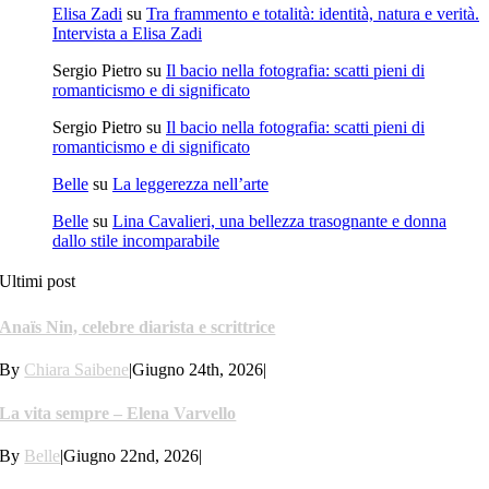
Elisa Zadi
su
Tra frammento e totalità: identità, natura e verità.
Intervista a Elisa Zadi
Sergio Pietro
su
Il bacio nella fotografia: scatti pieni di
romanticismo e di significato
Sergio Pietro
su
Il bacio nella fotografia: scatti pieni di
romanticismo e di significato
Belle
su
La leggerezza nell’arte
Belle
su
Lina Cavalieri, una bellezza trasognante e donna
dallo stile incomparabile
Ultimi post
Anaïs Nin, celebre diarista e scrittrice
By
Chiara Saibene
|
Giugno 24th, 2026
|
La vita sempre – Elena Varvello
By
Belle
|
Giugno 22nd, 2026
|