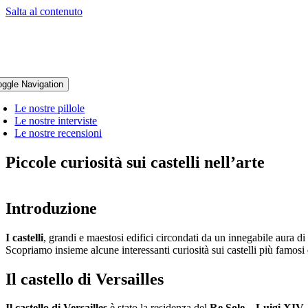
Salta al contenuto
oggle Navigation
Le nostre pillole
Le nostre interviste
Le nostre recensioni
Piccole curiosità sui castelli nell’arte
Introduzione
I castelli
, grandi e maestosi edifici circondati da un innegabile aura di 
Scopriamo insieme alcune interessanti curiosità sui castelli più famosi d
Il castello di Versailles
Il castello di Versailles
è stato la residenza del
Re Sole – Luigi XIV 