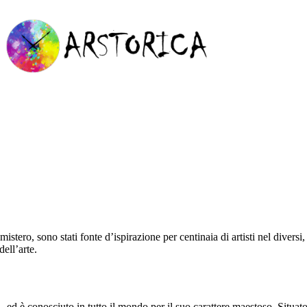
mistero, sono stati fonte d’ispirazione per centinaia di artisti nel divers
ell’arte.
–
ed è conosciuto in tutto il mondo per il suo carattere maestoso. Situato 