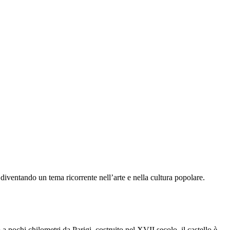
i, diventando un tema ricorrente nell’arte e nella cultura popolare.
a pochi chilometri da Parigi, costruito nel XVII secolo, il castello è