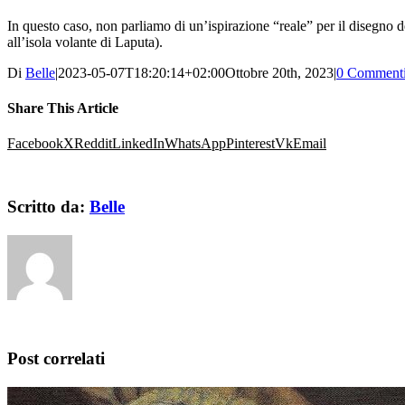
In questo caso, non parliamo di un’ispirazione “reale” per il disegno d
all’isola volante di Laputa).
Di
Belle
|
2023-05-07T18:20:14+02:00
Ottobre 20th, 2023
|
0 Comment
Share This Article
Facebook
X
Reddit
LinkedIn
WhatsApp
Pinterest
Vk
Email
Scritto da:
Belle
Post correlati