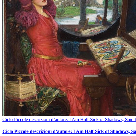
Ciclo Piccole descrizioni d’autore: I Am Half-Sick of Shadows, Said 
Ciclo Piccole descrizioni d’autore: I Am Half-Sick of Shadows, Sa