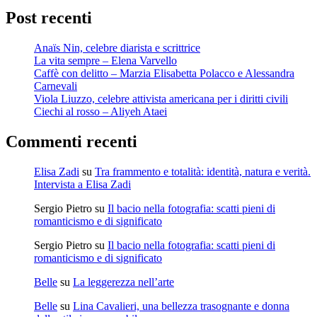
Post recenti
Anaïs Nin, celebre diarista e scrittrice
La vita sempre – Elena Varvello
Caffè con delitto – Marzia Elisabetta Polacco e Alessandra
Carnevali
Viola Liuzzo, celebre attivista americana per i diritti civili
Ciechi al rosso – Aliyeh Ataei
Commenti recenti
Elisa Zadi
su
Tra frammento e totalità: identità, natura e verità.
Intervista a Elisa Zadi
Sergio Pietro
su
Il bacio nella fotografia: scatti pieni di
romanticismo e di significato
Sergio Pietro
su
Il bacio nella fotografia: scatti pieni di
romanticismo e di significato
Belle
su
La leggerezza nell’arte
Belle
su
Lina Cavalieri, una bellezza trasognante e donna