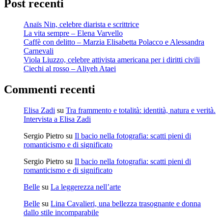
Post recenti
Anaïs Nin, celebre diarista e scrittrice
La vita sempre – Elena Varvello
Caffè con delitto – Marzia Elisabetta Polacco e Alessandra
Carnevali
Viola Liuzzo, celebre attivista americana per i diritti civili
Ciechi al rosso – Aliyeh Ataei
Commenti recenti
Elisa Zadi
su
Tra frammento e totalità: identità, natura e verità.
Intervista a Elisa Zadi
Sergio Pietro
su
Il bacio nella fotografia: scatti pieni di
romanticismo e di significato
Sergio Pietro
su
Il bacio nella fotografia: scatti pieni di
romanticismo e di significato
Belle
su
La leggerezza nell’arte
Belle
su
Lina Cavalieri, una bellezza trasognante e donna
dallo stile incomparabile