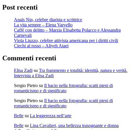
Post recenti
Anaïs Nin, celebre diarista e scrittrice
La vita sempre – Elena Varvello
Caffè con delitto – Marzia Elisabetta Polacco e Alessandra
Carnevali
Viola Liuzzo, celebre attivista americana per i diritti civili
Ciechi al rosso – Aliyeh Ataei
Commenti recenti
Elisa Zadi
su
Tra frammento e totalità: identità, natura e verità.
Intervista a Elisa Zadi
Sergio Pietro
su
Il bacio nella fotografia: scatti pieni di
romanticismo e di significato
Sergio Pietro
su
Il bacio nella fotografia: scatti pieni di
romanticismo e di significato
Belle
su
La leggerezza nell’arte
Belle
su
Lina Cavalieri, una bellezza trasognante e donna