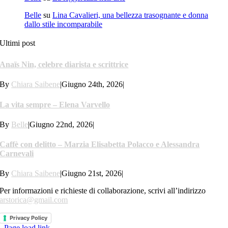
Belle
su
Lina Cavalieri, una bellezza trasognante e donna
dallo stile incomparabile
Ultimi post
Anaïs Nin, celebre diarista e scrittrice
By
Chiara Saibene
|
Giugno 24th, 2026
|
La vita sempre – Elena Varvello
By
Belle
|
Giugno 22nd, 2026
|
Caffè con delitto – Marzia Elisabetta Polacco e Alessandra
Carnevali
By
Chiara Saibene
|
Giugno 21st, 2026
|
Per informazioni e richieste di collaborazione, scrivi all’indirizzo
arstorica@gmail.com
Privacy Policy
Page load link