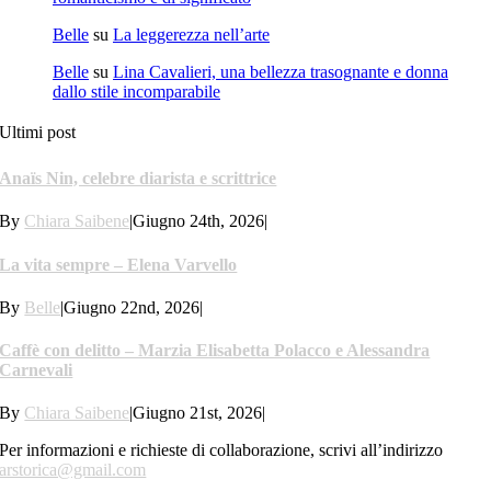
Belle
su
La leggerezza nell’arte
Belle
su
Lina Cavalieri, una bellezza trasognante e donna
dallo stile incomparabile
Ultimi post
Anaïs Nin, celebre diarista e scrittrice
By
Chiara Saibene
|
Giugno 24th, 2026
|
La vita sempre – Elena Varvello
By
Belle
|
Giugno 22nd, 2026
|
Caffè con delitto – Marzia Elisabetta Polacco e Alessandra
Carnevali
By
Chiara Saibene
|
Giugno 21st, 2026
|
Per informazioni e richieste di collaborazione, scrivi all’indirizzo
arstorica@gmail.com