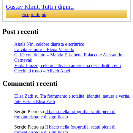
Gustav Klimt. Tutti i dipinti
Scopri di più
Post recenti
Anaïs Nin, celebre diarista e scrittrice
La vita sempre – Elena Varvello
Caffè con delitto – Marzia Elisabetta Polacco e Alessandra
Carnevali
Viola Liuzzo, celebre attivista americana per i diritti civili
Ciechi al rosso – Aliyeh Ataei
Commenti recenti
Elisa Zadi
su
Tra frammento e totalità: identità, natura e verità.
Intervista a Elisa Zadi
Sergio Pietro
su
Il bacio nella fotografia: scatti pieni di
romanticismo e di significato
Sergio Pietro
su
Il bacio nella fotografia: scatti pieni di
romanticismo e di significato