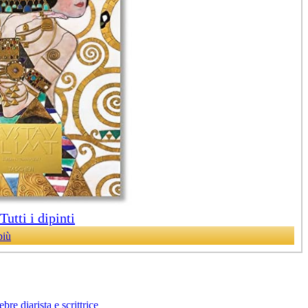
utti i dipinti
più
bre diarista e scrittrice