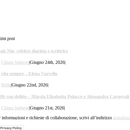
timi post
aïs Nin, celebre diarista e scrittrice
y
Chiara Saibene
|
Giugno 24th, 2026
|
 vita sempre – Elena Varvello
y
Belle
|
Giugno 22nd, 2026
|
ffè con delitto – Marzia Elisabetta Polacco e Alessandra Carnevali
y
Chiara Saibene
|
Giugno 21st, 2026
|
 informazioni e richieste di collaborazione, scrivi all’indirizzo
arstoric
Privacy Policy