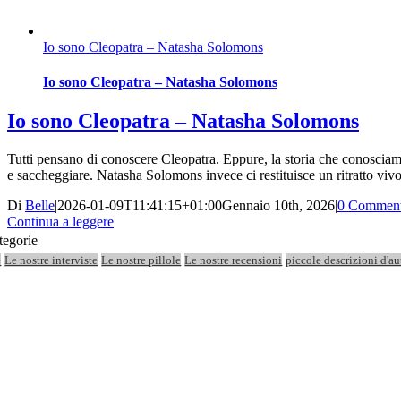
Io sono Cleopatra – Natasha Solomons
Io sono Cleopatra – Natasha Solomons
Io sono Cleopatra – Natasha Solomons
Tutti pensano di conoscere Cleopatra. Eppure, la storia che conosciamo 
e saccheggiare. Natasha Solomons invece ci restituisce un ritratto vivo 
Di
Belle
|
2026-01-09T11:41:15+01:00
Gennaio 10th, 2026
|
0 Comment
Continua a leggere
tegorie
e
Le nostre interviste
Le nostre pillole
Le nostre recensioni
piccole descrizioni d'au