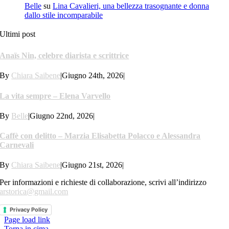
Belle
su
Lina Cavalieri, una bellezza trasognante e donna
dallo stile incomparabile
Ultimi post
Anaïs Nin, celebre diarista e scrittrice
By
Chiara Saibene
|
Giugno 24th, 2026
|
La vita sempre – Elena Varvello
By
Belle
|
Giugno 22nd, 2026
|
Caffè con delitto – Marzia Elisabetta Polacco e Alessandra
Carnevali
By
Chiara Saibene
|
Giugno 21st, 2026
|
Per informazioni e richieste di collaborazione, scrivi all’indirizzo
arstorica@gmail.com
Privacy Policy
Page load link
Torna in cima