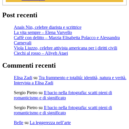
Post recenti
Anaïs Nin, celebre diarista e scrittrice
La vita sempre – Elena Varvello
Caffè con delitto – Marzia Elisabetta Polacco e Alessandra
Carnevali
Viola Liuzzo, celebre attivista americana per i diritti civili
Ciechi al rosso – Aliyeh Ataei
Commenti recenti
Elisa Zadi
su
Tra frammento e totalità: identità, natura e verità.
Intervista a Elisa Zadi
Sergio Pietro
su
Il bacio nella fotografia: scatti pieni di
romanticismo e di significato
Sergio Pietro
su
Il bacio nella fotografia: scatti pieni di
romanticismo e di significato
Belle
su
La leggerezza nell’arte