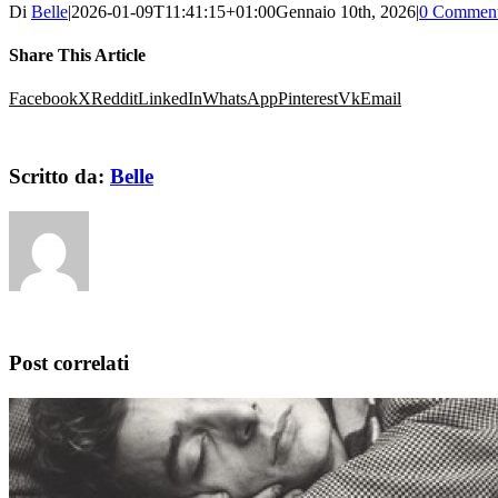
Di
Belle
|
2026-01-09T11:41:15+01:00
Gennaio 10th, 2026
|
0 Comment
Share This Article
Facebook
X
Reddit
LinkedIn
WhatsApp
Pinterest
Vk
Email
Scritto da:
Belle
Post correlati