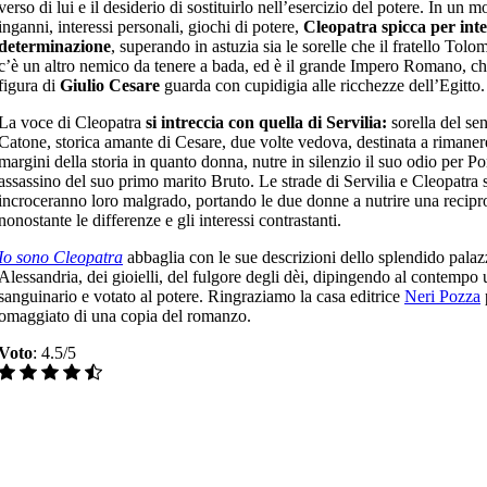
verso di lui e il desiderio di sostituirlo nell’esercizio del potere. In un 
inganni, interessi personali, giochi di potere,
Cleopatra spicca per inte
determinazione
, superando in astuzia sia le sorelle che il fratello T
c’è un altro nemico da tenere a bada, ed è il grande Impero Romano, ch
figura di
Giulio Cesare
guarda con cupidigia alle ricchezze dell’Egitto.
La voce di Cleopatra
si intreccia con quella di Servilia:
sorella del se
Catone, storica amante di Cesare, due volte vedova, destinata a rimaner
margini della storia in quanto donna, nutre in silenzio il suo odio per 
assassino del suo primo marito Bruto. Le strade di Servilia e Cleopatra s
incroceranno loro malgrado, portando le due donne a nutrire una recipr
nonostante le differenze e gli interessi contrastanti.
Io sono Cleopatra
abbaglia con le sue descrizioni dello splendido palaz
Alessandria, dei gioielli, del fulgore degli dèi, dipingendo al contemp
sanguinario e votato al potere. Ringraziamo la casa editrice
Neri Pozza
omaggiato di una copia del romanzo.
Voto
:
4.5/5