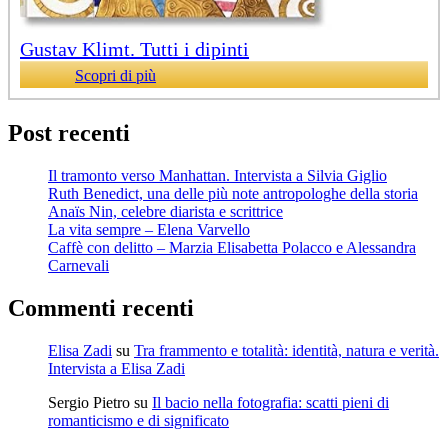
Gustav Klimt. Tutti i dipinti
Scopri di più
Post recenti
Il tramonto verso Manhattan. Intervista a Silvia Giglio
Ruth Benedict, una delle più note antropologhe della storia
Anaïs Nin, celebre diarista e scrittrice
La vita sempre – Elena Varvello
Caffè con delitto – Marzia Elisabetta Polacco e Alessandra
Carnevali
Commenti recenti
Elisa Zadi
su
Tra frammento e totalità: identità, natura e verità.
Intervista a Elisa Zadi
Sergio Pietro
su
Il bacio nella fotografia: scatti pieni di
romanticismo e di significato