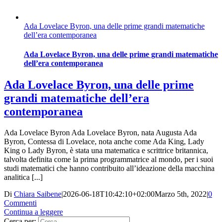
Ada Lovelace Byron, una delle prime grandi matematiche
dell’era contemporanea
Ada Lovelace Byron, una delle prime grandi matematiche
dell’era contemporanea
Ada Lovelace Byron, una delle prime
grandi matematiche dell’era
contemporanea
Ada Lovelace Byron Ada Lovelace Byron, nata Augusta Ada
Byron, Contessa di Lovelace, nota anche come Ada King, Lady
King o Lady Byron, è stata una matematica e scrittrice britannica,
talvolta definita come la prima programmatrice al mondo, per i suoi
studi matematici che hanno contribuito all’ideazione della macchina
analitica [...]
Di
Chiara Saibene
|
2026-06-18T10:42:10+02:00
Marzo 5th, 2022
|
0
Commenti
Continua a leggere
Cerca per: