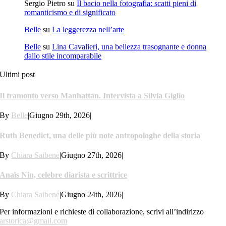
Sergio Pietro
su
Il bacio nella fotografia: scatti pieni di
romanticismo e di significato
Belle
su
La leggerezza nell’arte
Belle
su
Lina Cavalieri, una bellezza trasognante e donna
dallo stile incomparabile
Ultimi post
Il tramonto verso Manhattan. Intervista a Silvia Giglio
By
Belle
|
Giugno 29th, 2026
|
Ruth Benedict, una delle più note antropologhe della storia
By
Chiara Saibene
|
Giugno 27th, 2026
|
Anaïs Nin, celebre diarista e scrittrice
By
Chiara Saibene
|
Giugno 24th, 2026
|
Per informazioni e richieste di collaborazione, scrivi all’indirizzo
arstorica@gmail.com