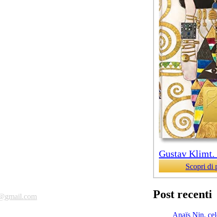
Gustav Klimt. T
Scopri di 
Post recenti
a@gmail.com
Anaïs Nin, cele