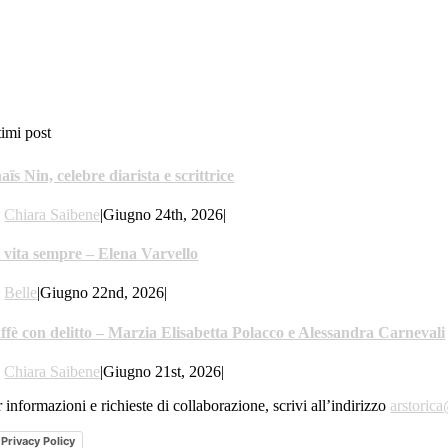
timi post
aïs Nin, celebre diarista e scrittrice
y
Chiara Saibene
|
Giugno 24th, 2026
|
 vita sempre – Elena Varvello
y
Belle
|
Giugno 22nd, 2026
|
ffè con delitto – Marzia Elisabetta Polacco e Alessandra Carnevali
y
Chiara Saibene
|
Giugno 21st, 2026
|
 informazioni e richieste di collaborazione, scrivi all’indirizzo
arstoric
Privacy Policy