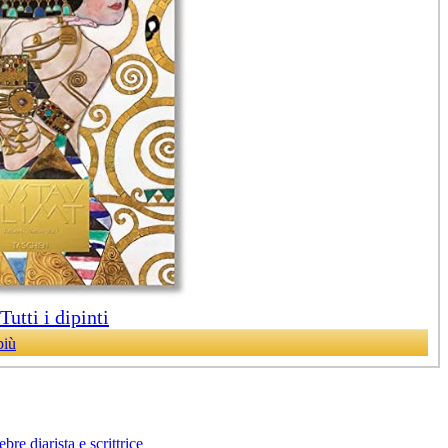
utti i dipinti
più
bre diarista e scrittrice