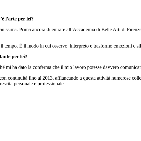
è l’arte per lei?
vanissima. Prima ancora di entrare all’Accademia di Belle Arti di Firenze,
 il tempo. È il modo in cui osservo, interpreto e trasformo emozioni e si
ante per lei?
é mi ha dato la conferma che il mio lavoro potesse davvero comunicare
on continuità fino al 2013, affiancando a questa attività numerose collet
crescita personale e professionale.