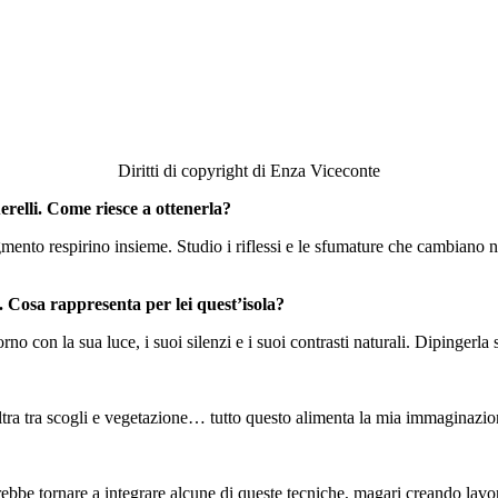
Diritti di copyright di Enza Viceconte
uerelli. Come riesce a ottenerla?
gmento respirino insieme. Studio i riflessi e le sfumature che cambiano n
i. Cosa rappresenta per lei quest’isola?
no con la sua luce, i suoi silenzi e i suoi contrasti naturali. Dipingerla
ltra tra scogli e vegetazione… tutto questo alimenta la mia immaginazion
erebbe tornare a integrare alcune di queste tecniche, magari creando lavo