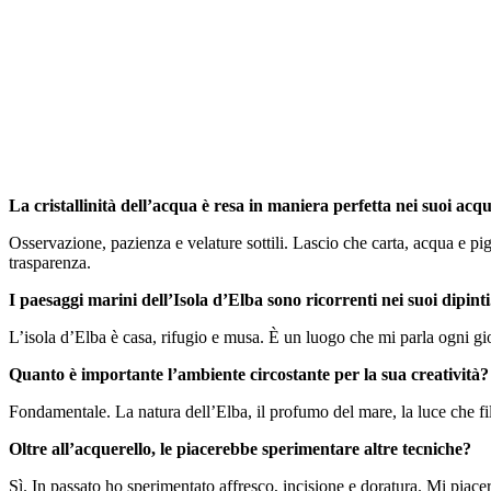
La cristallinità dell’acqua è resa in maniera perfetta nei suoi acq
Osservazione, pazienza e velature sottili. Lascio che carta, acqua e pi
trasparenza.
I paesaggi marini dell’Isola d’Elba sono ricorrenti nei suoi dipint
L’isola d’Elba è casa, rifugio e musa. È un luogo che mi parla ogni gior
Quanto è importante l’ambiente circostante per la sua creatività?
Fondamentale. La natura dell’Elba, il profumo del mare, la luce che fi
Oltre all’acquerello, le piacerebbe sperimentare altre tecniche?
Sì. In passato ho sperimentato affresco, incisione e doratura. Mi piac