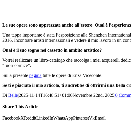
Le sue opere sono apprezzate anche all’estero. Qual è l’esperienza
Una tappa importante è stata l’esposizione alla Shenzhen Internation
2016. Incontrare artisti internazionali e vedere il mio lavoro in un con
Qual è il suo sogno nel cassetto in ambito artistico?
Vorrei realizzare un libro-catalogo che raccolga i miei acquerelli dedi
“fuori cornice”.
Sulla presente
pagina
tutte le opere di Enza Viceconte!
Se ti è piaciuto il mio articolo, ti andrebbe di offrirmi una bella 
Di
Belle
|
2025-11-14T16:48:51+01:00
Novembre 22nd, 2025
|
0 Comm
Share This Article
Facebook
X
Reddit
LinkedIn
WhatsApp
Pinterest
Vk
Email