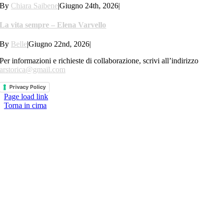
By
Chiara Saibene
|
Giugno 24th, 2026
|
La vita sempre – Elena Varvello
By
Belle
|
Giugno 22nd, 2026
|
Per informazioni e richieste di collaborazione, scrivi all’indirizzo
arstorica@gmail.com
Privacy Policy
Page load link
Torna in cima