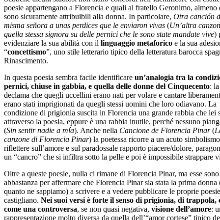
poesie appartengano a Florencia e quali al fratello Geronimo, almeno 
sono sicuramente attribuibili alla donna. In particolare,
Otra canción d
misma señora a unas perdices que le enviaron vivas
(
Un’altra canzon
quella stessa signora su delle pernici che le sono state mandate vive
) 
evidenziare la sua abilità con il
linguaggio metaforico
e la sua adesio
“
concettismo
”, uno stile letterario tipico della letteratura barocca spa
Rinascimento.
In questa poesia sembra facile identificare
un’analogia tra la condizi
pernici, chiuse in gabbia, e quella delle donne del Cinquecento
: l
declama che quegli uccellini erano nati per volare e cantare liberamen
erano stati imprigionati da quegli stessi uomini che loro odiavano. La
condizione di prigionia suscita in Florencia una grande rabbia che lei 
attraverso la poesia, eppure è una rabbia inutile, perché nessuno piang
(
Sin sentir nadie a mía
). Anche nella
Cancione de Florencia Pinar
(
L
canzone di Florencia Pinar
) la poetessa ricorre a un acuto simbolismo
riflettere sull’amore e sul paradossale rapporto piacere/dolore, parago
un “cancro” che si infiltra sotto la pelle e poi è impossibile strappare v
Oltre a queste poesie, nulla ci rimane di Florencia Pinar, ma esse sono
abbastanza per affermare che Florencia Pinar sia stata la prima donna 
quanto ne sappiamo) a scrivere e a vedere pubblicare le proprie poesie
castigliano.
Nei suoi versi è forte il senso di prigionia, di trappola, 
come una controversa
, se non quasi negativa,
visione dell’amore
: 
rappresentazione molto diversa da quella dell’“amor cortese” tipico del