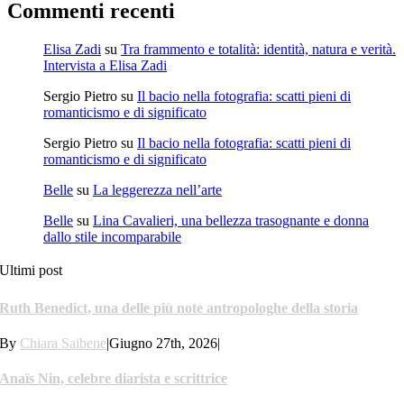
Commenti recenti
Elisa Zadi
su
Tra frammento e totalità: identità, natura e verità.
Intervista a Elisa Zadi
Sergio Pietro
su
Il bacio nella fotografia: scatti pieni di
romanticismo e di significato
Sergio Pietro
su
Il bacio nella fotografia: scatti pieni di
romanticismo e di significato
Belle
su
La leggerezza nell’arte
Belle
su
Lina Cavalieri, una bellezza trasognante e donna
dallo stile incomparabile
Ultimi post
Ruth Benedict, una delle più note antropologhe della storia
By
Chiara Saibene
|
Giugno 27th, 2026
|
Anaïs Nin, celebre diarista e scrittrice