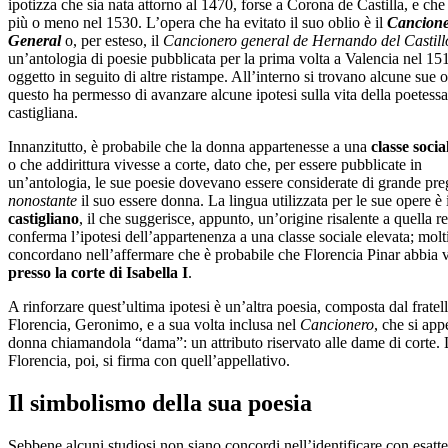
ipotizza che sia nata attorno al 1470, forse a Corona de Castilla, e che
più o meno nel 1530. L’opera che ha evitato il suo oblio è il
Cancion
General
o, per esteso, il
Cancionero general de Hernando del Castill
un’antologia di poesie pubblicata per la prima volta a Valencia nel 15
oggetto in seguito di altre ristampe. All’interno si trovano alcune sue o
questo ha permesso di avanzare alcune ipotesi sulla vita della poetessa
castigliana.
Innanzitutto, è probabile che la donna appartenesse a una
classe socia
o che addirittura vivesse a corte, dato che, per essere pubblicate in
un’antologia, le sue poesie dovevano essere considerate di grande pre
nonostante
il suo essere donna. La lingua utilizzata per le sue opere è 
castigliano
, il che suggerisce, appunto, un’origine risalente a quella r
conferma l’ipotesi dell’appartenenza a una classe sociale elevata; molt
concordano nell’affermare che è probabile che Florencia Pinar abbia v
presso la corte di Isabella I
.
A rinforzare quest’ultima ipotesi è un’altra poesia, composta dal fratell
Florencia, Geronimo, e a sua volta inclusa nel
Cancionero
, che si appe
donna chiamandola “dama”: un attributo riservato alle dame di corte. 
Florencia, poi, si firma con quell’appellativo.
Il simbolismo della sua poesia
Sebbene alcuni studiosi non siano concordi nell’identificare con esatt