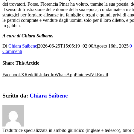
dei trovatori. Forse, Florencia Pinar ha voluto, tramite la sua poesia, 
il senso di frustrazione delle donne della sua epoca, condannate a mat
strategici per forgiare alleanze tra famiglie e regni e quindi privi di a
le pernici comprate e vendute dagli uomini solo per il loro diletto, e p
in gabbia.
A cura di Chiara Saibene.
Di
Chiara Saibene
|
2026-06-25T15:05:19+02:00
Agosto 16th, 2025
|
0
Commenti
Share This Article
Facebook
X
Reddit
LinkedIn
WhatsApp
Pinterest
Vk
Email
Scritto da:
Chiara Saibene
Traduttrice specializzata in ambito giuridico (inglese e tedesco), tutor 