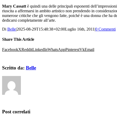
Mary Cassatt
è quindi una delle principali esponenti dell’impression
riuscita a affermarsi in ambito artistico non prendendo in considerazio
numerose critiche che gli vengono fatte, poiché è una donna che ha de
dedicarsi completamente all’arte.
Di
Belle
|
2025-08-29T15:48:38+02:00
Luglio 16th, 2011
|
0 Commenti
Share This Article
Facebook
X
Reddit
LinkedIn
WhatsApp
Pinterest
Vk
Email
Scritto da:
Belle
Post correlati