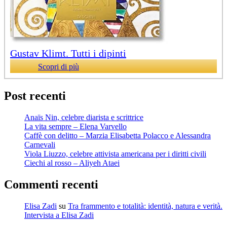
Gustav Klimt. Tutti i dipinti
Scopri di più
Post recenti
Anaïs Nin, celebre diarista e scrittrice
La vita sempre – Elena Varvello
Caffè con delitto – Marzia Elisabetta Polacco e Alessandra
Carnevali
Viola Liuzzo, celebre attivista americana per i diritti civili
Ciechi al rosso – Aliyeh Ataei
Commenti recenti
Elisa Zadi
su
Tra frammento e totalità: identità, natura e verità.
Intervista a Elisa Zadi