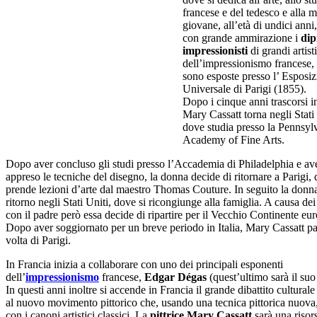
francese e del tedesco e alla 
giovane, all’età di undici anni
con grande ammirazione i
dip
impressionisti
di grandi artisti
dell’impressionismo francese, 
sono esposte presso l’ Esposi
Universale di Parigi (1855).
Dopo i cinque anni trascorsi i
Mary Cassatt torna negli Stati 
dove studia presso la Pennsyl
Academy of Fine Arts.
Dopo aver concluso gli studi presso l’Accademia di Philadelphia e a
appreso le tecniche del disegno, la donna decide di ritornare a Parigi,
prende lezioni d’arte dal maestro Thomas Couture. In seguito la donna
ritorno negli Stati Uniti, dove si ricongiunge alla famiglia. A causa dei
con il padre però essa decide di ripartire per il Vecchio Continente eu
Dopo aver soggiornato per un breve periodo in Italia, Mary Cassatt par
volta di Parigi.
In Francia inizia a collaborare con uno dei principali esponenti
dell’
impressionismo
francese,
Edgar Dégas
(quest’ultimo sarà il suo
In questi anni inoltre si accende in Francia il grande dibattito culturale
al nuovo movimento pittorico che, usando una tecnica pittorica nuov
con i canoni artistici classici. La
pittrice Mary Cassatt
sarà una risor