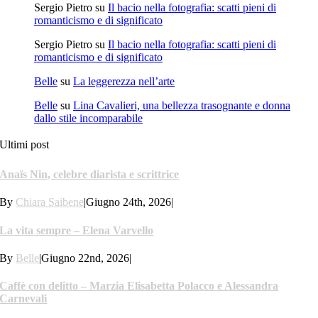
Sergio Pietro
su
Il bacio nella fotografia: scatti pieni di
romanticismo e di significato
Sergio Pietro
su
Il bacio nella fotografia: scatti pieni di
romanticismo e di significato
Belle
su
La leggerezza nell’arte
Belle
su
Lina Cavalieri, una bellezza trasognante e donna
dallo stile incomparabile
Ultimi post
Anaïs Nin, celebre diarista e scrittrice
By
Chiara Saibene
|
Giugno 24th, 2026
|
La vita sempre – Elena Varvello
By
Belle
|
Giugno 22nd, 2026
|
Caffè con delitto – Marzia Elisabetta Polacco e Alessandra
Carnevali