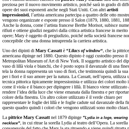
preziosa per il nuovo movimento artistico, poiché sarà in grado di diff
opere dei suoi esponenti anche negli Stati Uniti. Con altri
artisti
impressionisti
, l’artista americana partecipa a quattro delle otto mostr
vengono organizzate e esposte presso il Salon (1879, 1880, 1881, 188
Anche la donna, come l’artista francese Berthe Morisot, subisce nume
rifiuti e ottiene giudizi negativi dalla critica artistica francese in merito
opere; Mary è oggetto di pregiudizio, poiché nella società francese no
concepibile che una donna intraprenda la carriera artistica.
Uno dei dipinti di
Mary Cassatt
è
“
Lilacs of window
“
, che la pittric
americana dipinge nel 1880. Questo dipinto è oggi custodito presso il
Metropolitan Museum of Art di New York. Il soggetto artistico del di
vaso di lillà viola e bianchi, che è posto sopra il davanzale di una fines
tela la donna rappresenta un vaso di fiori, che testimonia quindi la sua
per i fiori e il suo amore per la natura. La Cassatt, nell’opera, utilizza 
tecnica pittorica tipicamente impressionista e utilizza dei colori molto 
come il viola e il bianco per dipingere i lillà. Il bianco viene utilizzat
rendere l’idea della luce che viene emanata dalla finestra e per riportar
colore della finestra. Un altro colore utilizzato è il verde chiaro per
rappresentare le foglie dei lillà e le foglie cadute sul davanzale della fi
questo quadro quindi i colori che vengono utilizzati sono molto chiari.
La
pittrice Mary Cassatt
nel 1879 dipinge
“
Lydia in a loge, wearing 
“
, in cui ritrae la sorella Lydia al teatro dell’Opera. La sorella
necklace
consapevole del fatto che Mary la sta ritraendo e viene quindi ritratta n