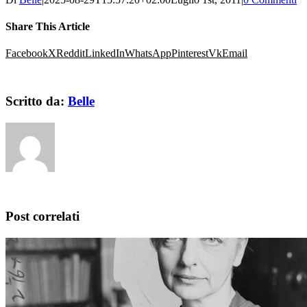
Share This Article
Facebook
X
Reddit
LinkedIn
WhatsApp
Pinterest
Vk
Email
Scritto da:
Belle
Post correlati