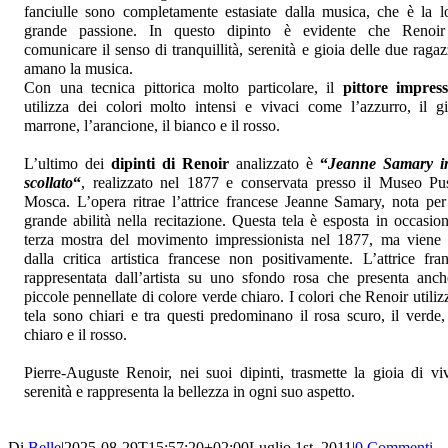
fanciulle sono completamente estasiate dalla musica, che è la l
grande passione. In questo dipinto è evidente che Renoir
comunicare il senso di tranquillità, serenità e gioia delle due raga
amano la musica.
Con una tecnica pittorica molto particolare, il
pittore impress
utilizza dei colori molto intensi e vivaci come l’azzurro, il gia
marrone, l’arancione, il bianco e il rosso.
L’ultimo dei
dipinti di Renoir
analizzato è
“
Jeanne Samary in
scollato
“
, realizzato nel 1877 e conservata presso il Museo Pu
Mosca. L’opera ritrae l’attrice francese Jeanne Samary, nota per
grande abilità nella recitazione. Questa tela è esposta in occasion
terza mostra del movimento impressionista nel 1877, ma viene 
dalla critica artistica francese non positivamente. L’attrice fra
rappresentata dall’artista su uno sfondo rosa che presenta anch
piccole pennellate di colore verde chiaro. I colori che Renoir utiliz
tela sono chiari e tra questi predominano il rosa scuro, il verde, 
chiaro e il rosso.
Pierre-Auguste Renoir, nei suoi dipinti, trasmette la gioia di viv
serenità e rappresenta la bellezza in ogni suo aspetto.
Di
Belle
|
2025-08-29T15:57:20+02:00
Luglio 1st, 2011
|
0 Commenti