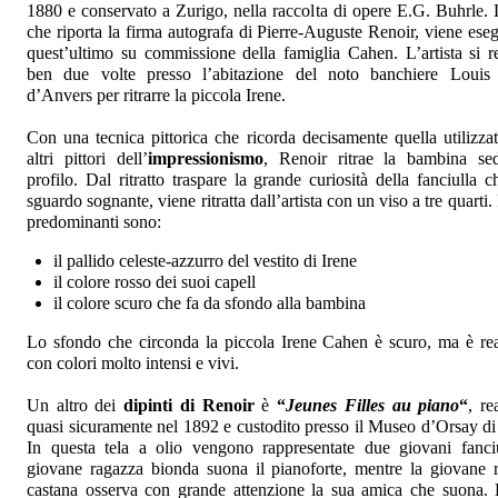
1880 e conservato a Zurigo, nella raccolta di opere E.G. Buhrle. L
che riporta la firma autografa di Pierre-Auguste Renoir, viene eseg
quest’ultimo su commissione della famiglia Cahen. L’artista si r
ben due volte presso l’abitazione del noto banchiere Loui
d’Anvers per ritrarre la piccola Irene.
Con una tecnica pittorica che ricorda decisamente quella utilizzat
altri pittori dell’
impressionismo
, Renoir ritrae la bambina se
profilo. Dal ritratto traspare la grande curiosità della fanciulla 
sguardo sognante, viene ritratta dall’artista con un viso a tre quarti. 
predominanti sono:
il pallido celeste-azzurro del vestito di Irene
il colore rosso dei suoi capell
il colore scuro che fa da sfondo alla bambina
Lo sfondo che circonda la piccola Irene Cahen è scuro, ma è rea
con colori molto intensi e vivi.
Un altro dei
dipinti di Renoir
è
“
Jeunes Filles au piano
“
, re
quasi sicuramente nel 1892 e custodito presso il Museo d’Orsay di 
In questa tela a olio vengono rappresentate due giovani fanciu
giovane ragazza bionda suona il pianoforte, mentre la giovane 
castana osserva con grande attenzione la sua amica che suona.