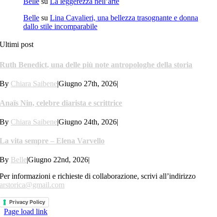
Belle
su
La leggerezza nell’arte
Belle
su
Lina Cavalieri, una bellezza trasognante e donna
dallo stile incomparabile
Ultimi post
Ruth Benedict, una delle più note antropologhe della storia
By
Chiara Saibene
|
Giugno 27th, 2026
|
Anaïs Nin, celebre diarista e scrittrice
By
Chiara Saibene
|
Giugno 24th, 2026
|
La vita sempre – Elena Varvello
By
Belle
|
Giugno 22nd, 2026
|
Per informazioni e richieste di collaborazione, scrivi all’indirizzo
arstorica@gmail.com
Privacy Policy
Page load link