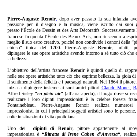
Pierre-Auguste Renoir
,
dopo aver passato la sua infanzia av
passione per il disegno e la musica, viene iscritto dai suoi g
presso
l’
É
cole de Dessin et des Arts Dècoratifs. Successivamente l’
francese frequenta l’
École des Beaux Arts, non riuscendo a espri
meglio il suo estro creativo, poiché non condivide i canoni della “pi
chiuso” tipica del 1700. Pierre-Auguste
Renoir
, infatti, p
dipingere le sue opere artistiche avendo intorno a sé tutto ciò che
la bellezza.
L’obiettivo dell’artista francese
Renoir
è quindi quello di rappre
nelle sue opere artistiche tutto ciò che esprime bellezza, la gioia di
il sentimento della felicità e i paesaggi naturali. Nel 1864 il pittore, 
inizia a dipingere insieme ai suoi amici pittori
Claude Monet
,
Ba
Alfred Sisley
“
en plein air
“
(all’aria aperta); il luogo dove si re
realizzare i loro dipinti impressionisti è la celebre foresta fran
Fontainebleau. Pierre-Auguste Renoir realizza numerosi d
impressionisti in cui i principali soggetti artistici sono le persone
colte in situazioni di vita quotidiana.
Uno dei
dipinti di Renoir
, pittore appartenente al mo
impressionista è
“
Ritratto di Irene Cahen d’Anversa
“
, realiz