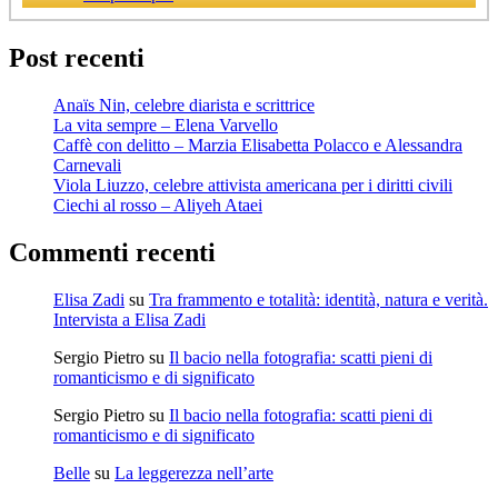
Post recenti
Anaïs Nin, celebre diarista e scrittrice
La vita sempre – Elena Varvello
Caffè con delitto – Marzia Elisabetta Polacco e Alessandra
Carnevali
Viola Liuzzo, celebre attivista americana per i diritti civili
Ciechi al rosso – Aliyeh Ataei
Commenti recenti
Elisa Zadi
su
Tra frammento e totalità: identità, natura e verità.
Intervista a Elisa Zadi
Sergio Pietro
su
Il bacio nella fotografia: scatti pieni di
romanticismo e di significato
Sergio Pietro
su
Il bacio nella fotografia: scatti pieni di
romanticismo e di significato
Belle
su
La leggerezza nell’arte