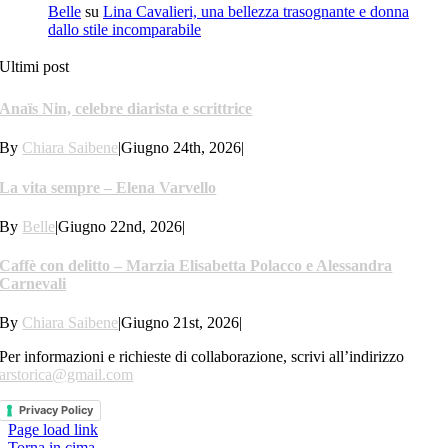
Belle
su
Lina Cavalieri, una bellezza trasognante e donna
dallo stile incomparabile
Ultimi post
Anaïs Nin, celebre diarista e scrittrice
By
Chiara Saibene
|
Giugno 24th, 2026
|
La vita sempre – Elena Varvello
By
Belle
|
Giugno 22nd, 2026
|
Caffè con delitto – Marzia Elisabetta Polacco e Alessandra
Carnevali
By
Chiara Saibene
|
Giugno 21st, 2026
|
Per informazioni e richieste di collaborazione, scrivi all’indirizzo
arstorica@gmail.com
Privacy Policy
Page load link
Torna in cima