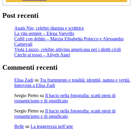
Post recenti
Anaïs Nin, celebre diarista e scrittrice
La vita sempre – Elena Varvello
Caffè con delitto – Marzia Elisabetta Polacco e Alessandra
Carnevali
Viola Liuzzo, celebre attivista americana per i diritti civili
Ciechi al rosso – Aliyeh Ataei
Commenti recenti
Elisa Zadi
su
Tra frammento e totalità: identità, natura e verità.
Intervista a Elisa Zadi
Sergio Pietro
su
Il bacio nella fotografia: scatti pieni di
romanticismo e di significato
Sergio Pietro
su
Il bacio nella fotografia: scatti pieni di
romanticismo e di significato
Belle
su
La leggerezza nell’arte