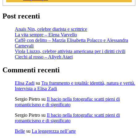
Post recenti
Anaïs Nin, celebre diarista e scrittrice
La vita sempre – Elena Varvello
Caffè con delitto – Marzia Elisabetta Polacco e Alessandra
Carnevali
Viola Liuzzo, celebre attivista americana per i diritti civili
Ciechi al rosso – Aliyeh Ataei
Commenti recenti
Elisa Zadi
su
Tra frammento e totalità: identità, natura e verità.
Intervista a Elisa Zadi
Sergio Pietro
su
Il bacio nella fotografia: scatti pieni di
romanticismo e di significato
Sergio Pietro
su
Il bacio nella fotografia: scatti pieni di
romanticismo e di significato
Belle
su
La leggerezza nell’arte