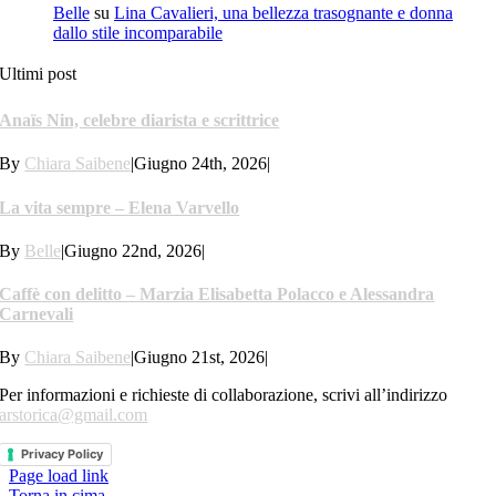
Belle
su
Lina Cavalieri, una bellezza trasognante e donna
dallo stile incomparabile
Ultimi post
Anaïs Nin, celebre diarista e scrittrice
By
Chiara Saibene
|
Giugno 24th, 2026
|
La vita sempre – Elena Varvello
By
Belle
|
Giugno 22nd, 2026
|
Caffè con delitto – Marzia Elisabetta Polacco e Alessandra
Carnevali
By
Chiara Saibene
|
Giugno 21st, 2026
|
Per informazioni e richieste di collaborazione, scrivi all’indirizzo
arstorica@gmail.com
Privacy Policy
Page load link
Torna in cima