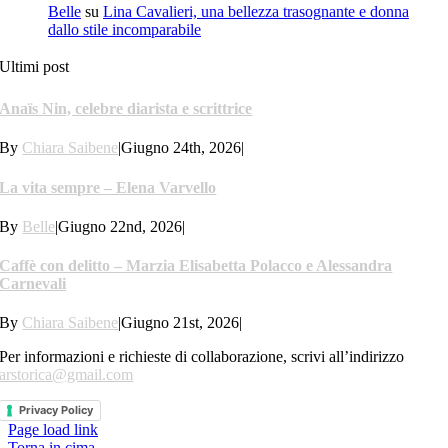
Belle
su
Lina Cavalieri, una bellezza trasognante e donna
dallo stile incomparabile
Ultimi post
Anaïs Nin, celebre diarista e scrittrice
By
Chiara Saibene
|
Giugno 24th, 2026
|
La vita sempre – Elena Varvello
By
Belle
|
Giugno 22nd, 2026
|
Caffè con delitto – Marzia Elisabetta Polacco e Alessandra
Carnevali
By
Chiara Saibene
|
Giugno 21st, 2026
|
Per informazioni e richieste di collaborazione, scrivi all’indirizzo
arstorica@gmail.com
Privacy Policy
Page load link
Torna in cima