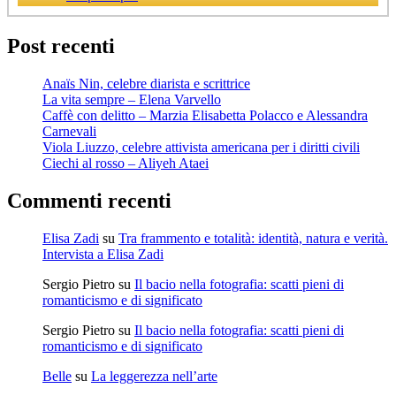
Post recenti
Anaïs Nin, celebre diarista e scrittrice
La vita sempre – Elena Varvello
Caffè con delitto – Marzia Elisabetta Polacco e Alessandra
Carnevali
Viola Liuzzo, celebre attivista americana per i diritti civili
Ciechi al rosso – Aliyeh Ataei
Commenti recenti
Elisa Zadi
su
Tra frammento e totalità: identità, natura e verità.
Intervista a Elisa Zadi
Sergio Pietro
su
Il bacio nella fotografia: scatti pieni di
romanticismo e di significato
Sergio Pietro
su
Il bacio nella fotografia: scatti pieni di
romanticismo e di significato
Belle
su
La leggerezza nell’arte