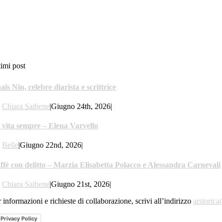
timi post
aïs Nin, celebre diarista e scrittrice
y
Chiara Saibene
|
Giugno 24th, 2026
|
 vita sempre – Elena Varvello
y
Belle
|
Giugno 22nd, 2026
|
ffè con delitto – Marzia Elisabetta Polacco e Alessandra Carnevali
y
Chiara Saibene
|
Giugno 21st, 2026
|
 informazioni e richieste di collaborazione, scrivi all’indirizzo
arstoric
Privacy Policy