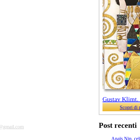
Gustav Klimt. T
Scopri di 
Post recenti
a@gmail.com
Anaïs Nin, cele