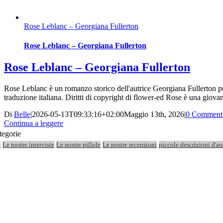
Rose Leblanc – Georgiana Fullerton
Rose Leblanc – Georgiana Fullerton
Rose Leblanc – Georgiana Fullerton
Rose Leblanc è un romanzo storico dell'autrice Georgiana Fullerton pubb
traduzione italiana. Diritti di copyright di flower-ed Rose è una giova
Di
Belle
|
2026-05-13T09:33:16+02:00
Maggio 13th, 2026
|
0 Comment
Continua a leggere
tegorie
e
Le nostre interviste
Le nostre pillole
Le nostre recensioni
piccole descrizioni d'au