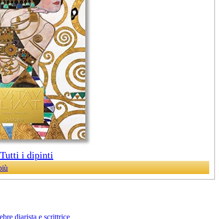
utti i dipinti
più
bre diarista e scrittrice