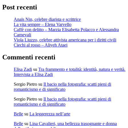
Post recenti
Anaïs Nin, celebre diarista e scrittrice
La vita sempre – Elena Varvello
Caffè con delitto – Marzia Elisabetta Polacco e Alessandra
Carnevali
Viola Liuzzo, celebre attivista americana per i diritti civili
Ciechi al rosso – Aliyeh Ataei
Commenti recenti
Elisa Zadi
su
Tra frammento e totalità: identità, natura e verità.
Intervista a Elisa Zadi
Sergio Pietro
su
Il bacio nella fotografia: scatti pieni di
romanticismo e di significato
Sergio Pietro
su
Il bacio nella fotografia: scatti pieni di
romanticismo e di significato
Belle
su
La leggerezza nell’arte
Belle
su
Lina Cavalieri, una bellezza trasognante e donna