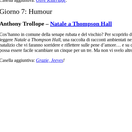
Casella aggiuntiva:
Olive Kitteridge
.
Giorno 7:
Humour
Anthony Trollope –
Natale a Thompson Hall
Cos’hanno in comune della senape rubata e del vischio? Per scoprirlo d
leggere
Natale a Thompson Hall
, una raccolta di racconti ambientati n
natalizio che vi faranno sorridere e riflettere sulle pene d’amore… e su
possa essere facile scambiare un cinque per un tre. Ma non vi svelo altr
Casella aggiuntiva:
Grazie, Jeeves
!