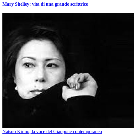
Mary Shelley: vita di una grande scrittrice
Natsuo Kirino, la voce del Giappone contemporaneo