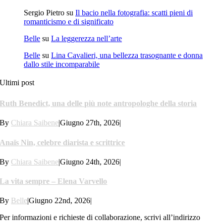
Sergio Pietro
su
Il bacio nella fotografia: scatti pieni di
romanticismo e di significato
Belle
su
La leggerezza nell’arte
Belle
su
Lina Cavalieri, una bellezza trasognante e donna
dallo stile incomparabile
Ultimi post
Ruth Benedict, una delle più note antropologhe della storia
By
Chiara Saibene
|
Giugno 27th, 2026
|
Anaïs Nin, celebre diarista e scrittrice
By
Chiara Saibene
|
Giugno 24th, 2026
|
La vita sempre – Elena Varvello
By
Belle
|
Giugno 22nd, 2026
|
Per informazioni e richieste di collaborazione, scrivi all’indirizzo