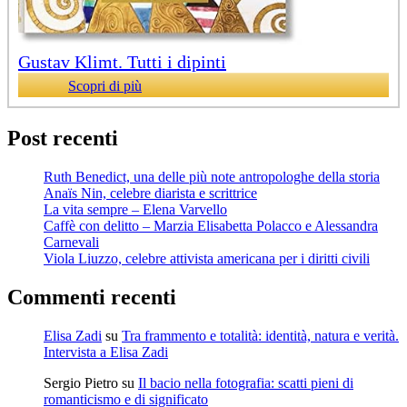
Gustav Klimt. Tutti i dipinti
Scopri di più
Post recenti
Ruth Benedict, una delle più note antropologhe della storia
Anaïs Nin, celebre diarista e scrittrice
La vita sempre – Elena Varvello
Caffè con delitto – Marzia Elisabetta Polacco e Alessandra
Carnevali
Viola Liuzzo, celebre attivista americana per i diritti civili
Commenti recenti
Elisa Zadi
su
Tra frammento e totalità: identità, natura e verità.
Intervista a Elisa Zadi
Sergio Pietro
su
Il bacio nella fotografia: scatti pieni di
romanticismo e di significato