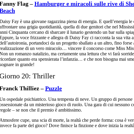
Fanny Flag –
Hamburger e miracoli sulle rive di She
Beach
Daisy Fay è una giovane ragazzina piena di energia. E quell’energia le è
affrontare una grigia quotidianità, quella di due genitori che nel Mississ
anni Cinquanta cercano di sbarcare il lunario gestendo un bar sulla spia
Eppure, la voce frizzante e allegra di Daisy Fay ci racconta la sua vita a
dell’autoironia, portandoci da un progetto sballato a un altro, fino forse 
realizzazione di un vero miracolo… vincere il concorso come Miss Miss
Non un romanzo natalizio, ma certamente una lettura che vi farà sorride
ricordare quanto era spensierata l’infanzia… e che non bisogna mai sme
sognare in grande!
Giorno 20: Thriller
Franck Thilliez –
Puzzle
Un ospedale psichiatrico. Una tempesta di neve. Un gruppo di persone
ossessionate da un misterioso gioco di ruolo. Una gara di cui nessuno c
regole – se non che il premio è ambitissimo.
Atmosfere cupe, una scia di morte, la realtà che perde forma: cosa è ver
invece fa parte del gioco? Dove finisce la finzione e dove inizia la realt