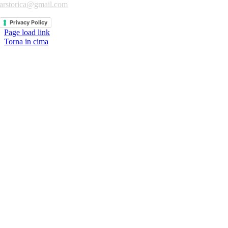
arstorica@gmail.com
Privacy Policy
Page load link
Torna in cima