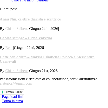
dallo stile incomparabile
Ultimi post
Anaïs Nin, celebre diarista e scrittrice
By
Chiara Saibene
|
Giugno 24th, 2026
|
La vita sempre – Elena Varvello
By
Belle
|
Giugno 22nd, 2026
|
Caffè con delitto – Marzia Elisabetta Polacco e Alessandra
Carnevali
By
Chiara Saibene
|
Giugno 21st, 2026
|
Per informazioni e richieste di collaborazione, scrivi all’indirizzo
arstorica@gmail.com
Privacy Policy
Page load link
Torna in cima