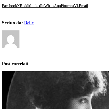
Facebook
X
Reddit
LinkedIn
WhatsApp
Pinterest
Vk
Email
Scritto da:
Belle
Post correlati