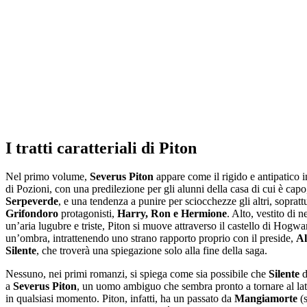
I tratti caratteriali di Piton
Nel primo volume,
Severus Piton
appare come il rigido e antipatico 
di Pozioni, con una predilezione per gli alunni della casa di cui è capo
Serpeverde
, e una tendenza a punire per sciocchezze gli altri, soprattu
Grifondoro
protagonisti,
Harry, Ron e Hermione
. Alto, vestito di n
un’aria lugubre e triste, Piton si muove attraverso il castello di Hogw
un’ombra, intrattenendo uno strano rapporto proprio con il preside,
Al
Silente
, che troverà una spiegazione solo alla fine della saga.
Nessuno, nei primi romanzi, si spiega come sia possibile che
Silente
d
a
Severus Piton
, un uomo ambiguo che sembra pronto a tornare al la
in qualsiasi momento. Piton, infatti, ha un passato da
Mangiamorte
(s