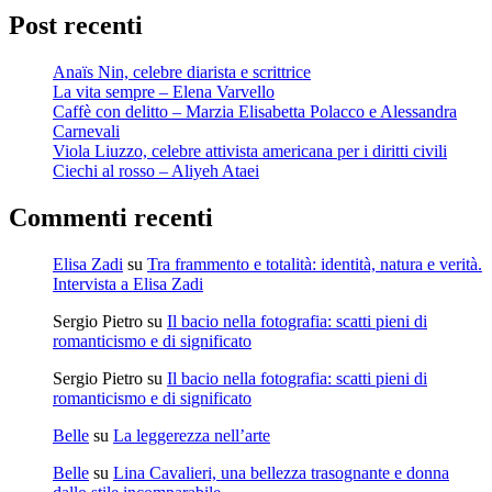
Post recenti
Anaïs Nin, celebre diarista e scrittrice
La vita sempre – Elena Varvello
Caffè con delitto – Marzia Elisabetta Polacco e Alessandra
Carnevali
Viola Liuzzo, celebre attivista americana per i diritti civili
Ciechi al rosso – Aliyeh Ataei
Commenti recenti
Elisa Zadi
su
Tra frammento e totalità: identità, natura e verità.
Intervista a Elisa Zadi
Sergio Pietro
su
Il bacio nella fotografia: scatti pieni di
romanticismo e di significato
Sergio Pietro
su
Il bacio nella fotografia: scatti pieni di
romanticismo e di significato
Belle
su
La leggerezza nell’arte
Belle
su
Lina Cavalieri, una bellezza trasognante e donna