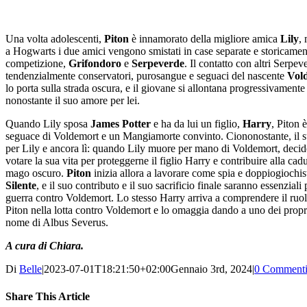
Una volta adolescenti,
Piton
è innamorato della migliore amica
Lily
,
a Hogwarts i due amici vengono smistati in case separate e storicamen
competizione,
Grifondoro
e
Serpeverde
. Il contatto con altri Serpev
tendenzialmente conservatori, purosangue e seguaci del nascente
Vol
lo porta sulla strada oscura, e il giovane si allontana progressivamente
nonostante il suo amore per lei.
Quando Lily sposa
James Potter
e ha da lui un figlio,
Harry
, Piton 
seguace di Voldemort e un Mangiamorte convinto. Ciononostante, il 
per Lily e ancora lì: quando Lily muore per mano di Voldemort, decid
votare la sua vita per proteggerne il figlio Harry e contribuire alla cad
mago oscuro.
Piton
inizia allora a lavorare come spia e doppiogiochis
Silente
, e il suo contributo e il suo sacrificio finale saranno essenziali 
guerra contro Voldemort. Lo stesso Harry arriva a comprendere il ruol
Piton nella lotta contro Voldemort e lo omaggia dando a uno dei propri 
nome di Albus Severus.
A cura di Chiara.
Di
Belle
|
2023-07-01T18:21:50+02:00
Gennaio 3rd, 2024
|
0 Comment
Share This Article