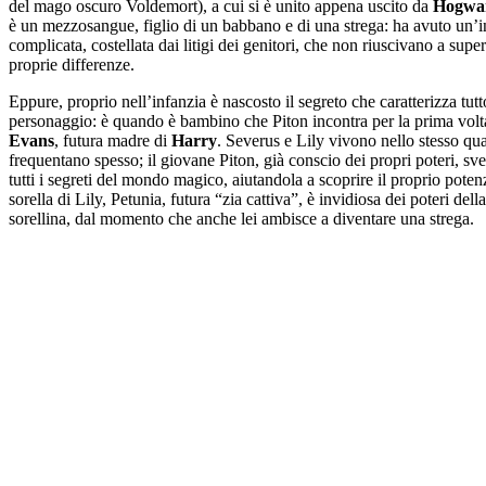
del mago oscuro Voldemort), a cui si è unito appena uscito da
Hogwa
è un mezzosangue, figlio di un babbano e di una strega: ha avuto un’i
complicata, costellata dai litigi dei genitori, che non riuscivano a super
proprie differenze.
Eppure, proprio nell’infanzia è nascosto il segreto che caratterizza tutto
personaggio: è quando è bambino che Piton incontra per la prima volt
Evans
, futura madre di
Harry
. Severus e Lily vivono nello stesso quar
frequentano spesso; il giovane Piton, già conscio dei propri poteri, sve
tutti i segreti del mondo magico, aiutandola a scoprire il proprio poten
sorella di Lily, Petunia, futura “zia cattiva”, è invidiosa dei poteri della
sorellina, dal momento che anche lei ambisce a diventare una strega.