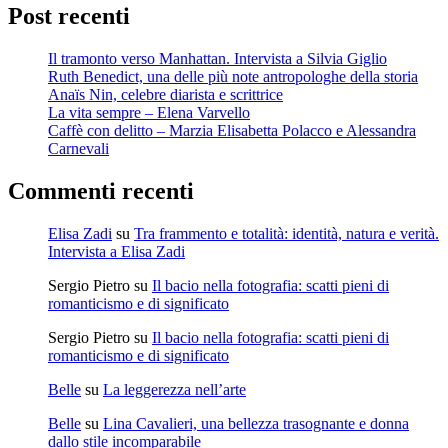
Post recenti
Il tramonto verso Manhattan. Intervista a Silvia Giglio
Ruth Benedict, una delle più note antropologhe della storia
Anaïs Nin, celebre diarista e scrittrice
La vita sempre – Elena Varvello
Caffè con delitto – Marzia Elisabetta Polacco e Alessandra
Carnevali
Commenti recenti
Elisa Zadi
su
Tra frammento e totalità: identità, natura e verità.
Intervista a Elisa Zadi
Sergio Pietro
su
Il bacio nella fotografia: scatti pieni di
romanticismo e di significato
Sergio Pietro
su
Il bacio nella fotografia: scatti pieni di
romanticismo e di significato
Belle
su
La leggerezza nell’arte
Belle
su
Lina Cavalieri, una bellezza trasognante e donna
dallo stile incomparabile